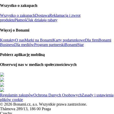
Wszystko o zakupach
Wszystko o zakupach
Dostawa
Reklamacja i zwrot
produktu
Płatność
Jak działają rabaty
Więcej o Bonami
Kontakty
O nas
Marki na Bonami
Karty podarunkowe
Dla firm
Bonami
Business
Dla mediów
Program partnerski
BonamiStar
Pobierz aplikację mobilną
Obserwuj nas w mediach społecznościowych
Regulamin zakupów
Ochrona Danych Osobowych
Zasady i ustawienia
plików cookie
© 2026 Bonami.cz, a.s. Wszystkie prawa zastrzeżone.
Thámova 289/13, 186 00 Praga
Czechy