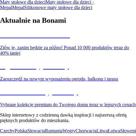
Maty stołowe dla dzieci
Maty stołowe dla dzieci ·
Mepal
Mepal
Silikonowe maty stołowe dla dzieci
Aktualnie na Bonami
Summer Sale do -40%
Złów je, zanim będzie za późno! Ponad 10 000 produktów teraz do
40% taniej
Ogród na wyprzedaży
Zaoszczędź na nowym wyposażeniu ogrodu, balkonu i tarasu
Premium na wyprzedaży
Vybrane kolekcje premium do Twojego domu teraz w lepszych cenach
Sklep internetowy z codzienną dawką inspiracji i najszerszą ofertą
pięknych produktów do mieszkania.
Czechy
Polska
Słowacja
Rumunia
Węgry
Chorwacja
Litwa
Łotwa
Słoweni