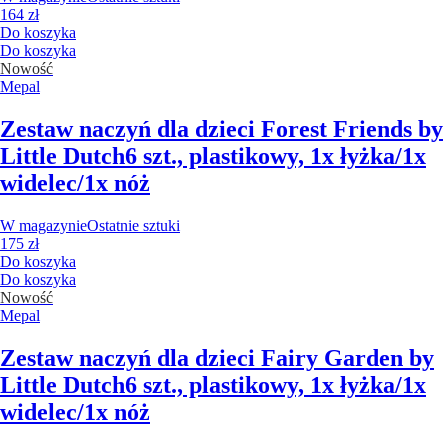
164 zł
Do koszyka
Do koszyka
Nowość
Mepal
Zestaw naczyń dla dzieci Forest Friends by
Little Dutch
6 szt., plastikowy, 1x łyżka/1x
widelec/1x nóż
W magazynie
Ostatnie sztuki
175 zł
Do koszyka
Do koszyka
Nowość
Mepal
Zestaw naczyń dla dzieci Fairy Garden by
Little Dutch
6 szt., plastikowy, 1x łyżka/1x
widelec/1x nóż