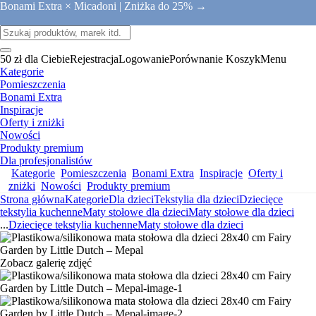
Bonami Extra × Micadoni |
Zniżka do 25% →
50 zł dla Ciebie
Rejestracja
Logowanie
Porównanie
Koszyk
Menu
Kategorie
Pomieszczenia
Bonami Extra
Inspiracje
Oferty i zniżki
Nowości
Produkty premium
Dla profesjonalistów
Kategorie
Pomieszczenia
Bonami Extra
Inspiracje
Oferty i
zniżki
Nowości
Produkty premium
Strona główna
Kategorie
Dla dzieci
Tekstylia dla dzieci
Dziecięce
tekstylia kuchenne
Maty stołowe dla dzieci
Maty stołowe dla dzieci
...
Dziecięce tekstylia kuchenne
Maty stołowe dla dzieci
Zobacz galerię zdjęć