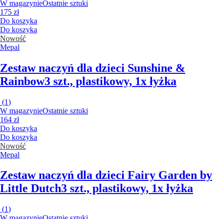
W magazynie
Ostatnie sztuki
175 zł
Do koszyka
Do koszyka
Nowość
Mepal
Zestaw naczyń dla dzieci Sunshine &
Rainbow
3 szt., plastikowy, 1x łyżka
(
1
)
W magazynie
Ostatnie sztuki
164 zł
Do koszyka
Do koszyka
Nowość
Mepal
Zestaw naczyń dla dzieci Fairy Garden by
Little Dutch
3 szt., plastikowy, 1x łyżka
(
1
)
W magazynie
Ostatnie sztuki