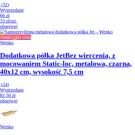
(
32
)
Wyprzedane
66 zł
33 zł/szt.
obserwuj
Atrakcyjna cena
Wenko
Dodatkowa półka Jet
Bez wiercenia, z
mocowaniem Static-loc, metalowa, czarna,
40x12 cm, wysokość 7,5 cm
(
24
)
Wyprzedane
81,50 zł
obserwuj
Wenko