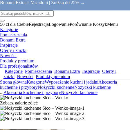
Bonami Extra × Micadoni |
Zniżka do 25% →
50 zł dla Ciebie
Rejestracja
Logowanie
Porównanie
Koszyk
Menu
Kategorie
Pomieszczenia
Bonami Extra
Inspiracje
Oferty i zniżki
Nowości
Produkty premium
Dla profesjonalistów
Kategorie
Pomieszczenia
Bonami Extra
Inspiracje
Oferty i
zniżki
Nowości
Produkty premium
Strona główna
Kategorie
Wyposażenie kuchni i jadalni
Akcesoria
kuchenne i przybory
Nożyczki kuchenne
Nożyczki kuchenne
...
Akcesoria kuchenne i przybory
Nożyczki kuchenne
Zobacz galerię zdjęć