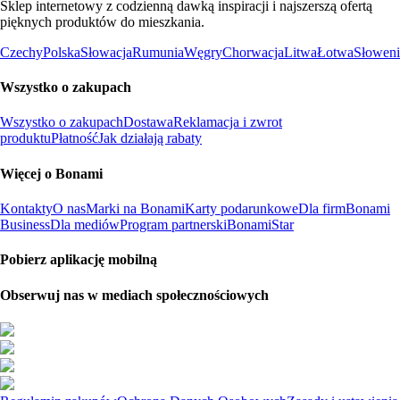
Sklep internetowy z codzienną dawką inspiracji i najszerszą ofertą
pięknych produktów do mieszkania.
Czechy
Polska
Słowacja
Rumunia
Węgry
Chorwacja
Litwa
Łotwa
Słoweni
Wszystko o zakupach
Wszystko o zakupach
Dostawa
Reklamacja i zwrot
produktu
Płatność
Jak działają rabaty
Więcej o Bonami
Kontakty
O nas
Marki na Bonami
Karty podarunkowe
Dla firm
Bonami
Business
Dla mediów
Program partnerski
BonamiStar
Pobierz aplikację mobilną
Obserwuj nas w mediach społecznościowych