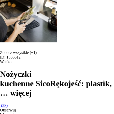
Zobacz wszystkie
(+1)
ID: 1556612
Wenko
Nożyczki
kuchenne Sico
Rękojeść: plastik
,
…
więcej
(
28
)
Obserwuj