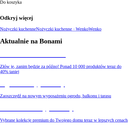
Do koszyka
Odkryj więcej
Nożyczki kuchenne
Nożyczki kuchenne · Wenko
Wenko
Aktualnie na Bonami
Summer Sale do -40%
Złów je, zanim będzie za późno! Ponad 10 000 produktów teraz do
40% taniej
Ogród na wyprzedaży
Zaoszczędź na nowym wyposażeniu ogrodu, balkonu i tarasu
Premium na wyprzedaży
Vybrane kolekcje premium do Twojego domu teraz w lepszych cenach