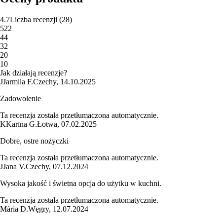
4.7
Liczba recenzji
(
28
)
5
22
4
4
3
2
2
0
1
0
Jak działają recenzje?
J
Jarmila F.
Czechy
,
14.10.2025
Zadowolenie
Ta recenzja została przetłumaczona automatycznie.
K
Karīna G.
Łotwa
,
07.02.2025
Dobre, ostre nożyczki
Ta recenzja została przetłumaczona automatycznie.
J
Jana V.
Czechy
,
07.12.2024
Wysoka jakość i świetna opcja do użytku w kuchni.
Ta recenzja została przetłumaczona automatycznie.
Mária D.
Węgry
,
12.07.2024