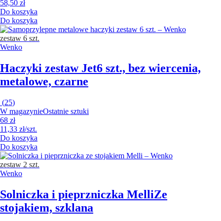
58,50 zł
Do koszyka
Do koszyka
zestaw 6 szt.
Wenko
Haczyki zestaw Jet
6 szt., bez wiercenia,
metalowe, czarne
(
25
)
W magazynie
Ostatnie sztuki
68 zł
11,33 zł/szt.
Do koszyka
Do koszyka
zestaw 2 szt.
Wenko
Solniczka i pieprzniczka Melli
Ze
stojakiem, szklana