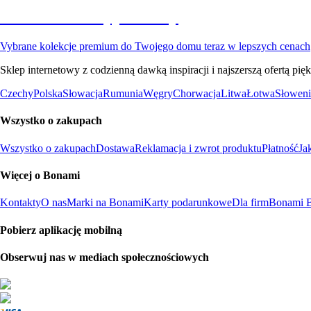
Premium na wyprzedaży
Vybrane kolekcje premium do Twojego domu teraz w lepszych cenach
Sklep internetowy z codzienną dawką inspiracji i najszerszą ofertą p
Czechy
Polska
Słowacja
Rumunia
Węgry
Chorwacja
Litwa
Łotwa
Słoweni
Wszystko o zakupach
Wszystko o zakupach
Dostawa
Reklamacja i zwrot produktu
Płatność
Ja
Więcej o Bonami
Kontakty
O nas
Marki na Bonami
Karty podarunkowe
Dla firm
Bonami B
Pobierz aplikację mobilną
Obserwuj nas w mediach społecznościowych