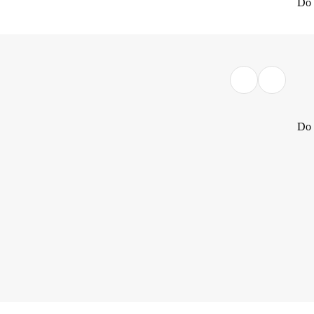
Do 
Do 