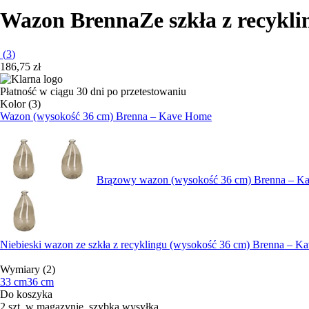
Wazon Brenna
Ze szkła z recykli
(
3
)
186,75 zł
Płatność w ciągu 30 dni po przetestowaniu
Kolor (3)
Wazon (wysokość 36 cm) Brenna – Kave Home
Brązowy wazon (wysokość 36 cm) Brenna – K
Niebieski wazon ze szkła z recyklingu (wysokość 36 cm) Brenna – 
Wymiary (2)
33 cm
36 cm
Do koszyka
2 szt. w magazynie, szybka wysyłka