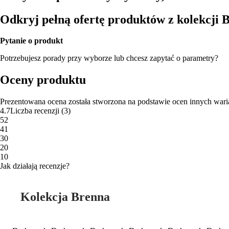
Odkryj pełną ofertę produktów z kolekcji 
Pytanie o produkt
Potrzebujesz porady przy wyborze lub chcesz zapytać o parametry?
Oceny produktu
Prezentowana ocena została stworzona na podstawie ocen innych wari
4.7
Liczba recenzji
(
3
)
5
2
4
1
3
0
2
0
1
0
Jak działają recenzje?
Kolekcja Brenna