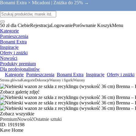
Bonami Extra × Micadoni |
Zniżka do 25% →
50 zł dla Ciebie
Rejestracja
Logowanie
Porównanie
Koszyk
Menu
Kategorie
Pomieszczenia
Bonami Extra
Inspiracje
Oferty i zniżki
Nowości
Produkty premium
Dla profesjonalistów
Kategorie
Pomieszczenia
Bonami Extra
Inspiracje
Oferty i zniżki
Strona główna
Kategorie
Dekoracje
Wazony i figurki
Wazony
Zobacz galerię zdjęć
Zobacz wszystkie
Premium
Nowość
Ostatnie sztuki
ID: 1919198
Kave Home