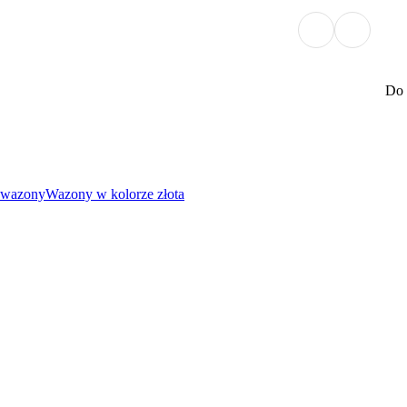
Do 
 wazony
Wazony w kolorze złota