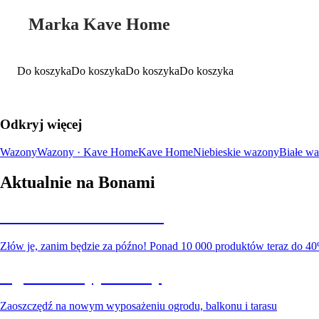
Marka Kave Home
Do koszyka
Do koszyka
Do koszyka
Do koszyka
Odkryj więcej
Wazony
Wazony · Kave Home
Kave Home
Niebieskie wazony
Białe w
Aktualnie na Bonami
Summer Sale do -40%
Złów je, zanim będzie za późno! Ponad 10 000 produktów teraz do 40
Ogród na wyprzedaży
Zaoszczędź na nowym wyposażeniu ogrodu, balkonu i tarasu