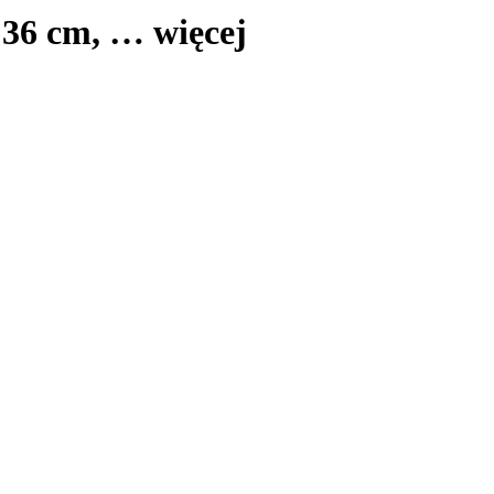
ć 36 cm
, …
więcej