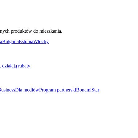
ięknych produktów do mieszkania.
a
Bułgaria
Estonia
Włochy
k działają rabaty
usiness
Dla mediów
Program partnerski
BonamiStar