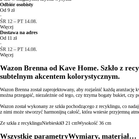
Odbiór osobisty
Od 9 zł
·
ŚR 12 – PT 14.08.
Więcej
Dostawa na adres
Od 11 zł
·
ŚR 12 – PT 14.08.
Więcej
Wazon Brenna od Kave Home. Szkło z recyk
subtelnym akcentem kolorystycznym.
Wazon Brenna został zaprojektowany, aby rozjaśnić każdą aranżację kwi
można przegapić, niezależnie od tego, czy trzyma bogaty bukiet, czy 
Wazon został wykonany ze szkła pochodzącego z recyklingu, co nadaje
z nimi może stworzyć harmonijną całość, która wniesie przyjemną atm
Ze szkła z recyklingu
Niebieski
Ø 21 cm
Wysokość 36 cm
Wszystkie parametry
Wymiary, materiał…