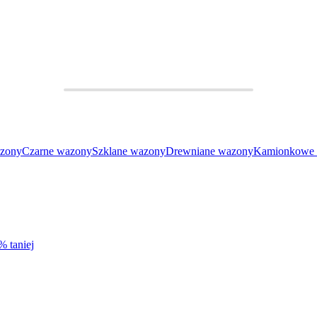
azony
Czarne wazony
Szklane wazony
Drewniane wazony
Kamionkowe
% taniej