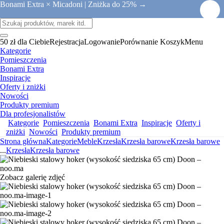
Bonami Extra × Micadoni |
Zniżka do 25% →
50 zł dla Ciebie
Rejestracja
Logowanie
Porównanie
Koszyk
Menu
Kategorie
Pomieszczenia
Bonami Extra
Inspiracje
Oferty i zniżki
Nowości
Produkty premium
Dla profesjonalistów
Kategorie
Pomieszczenia
Bonami Extra
Inspiracje
Oferty i
zniżki
Nowości
Produkty premium
Strona główna
Kategorie
Meble
Krzesła
Krzesła barowe
Krzesła barowe
...
Krzesła
Krzesła barowe
Zobacz galerię zdjęć