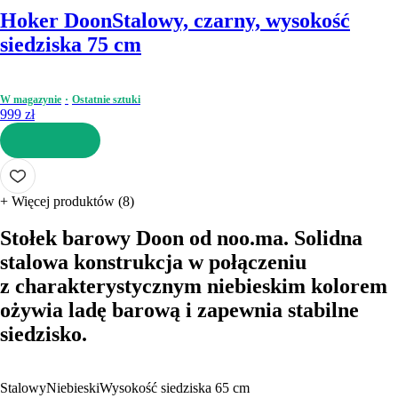
Hoker Doon
Stalowy, czarny, wysokość
siedziska 75 cm
W magazynie
Ostatnie sztuki
999 zł
DO KOSZYKA
+
Więcej produktów (8)
Stołek barowy Doon od noo.ma. Solidna
stalowa konstrukcja w połączeniu
z charakterystycznym niebieskim kolorem
ożywia ladę barową i zapewnia stabilne
siedzisko.
Stalowy
Niebieski
Wysokość siedziska 65 cm