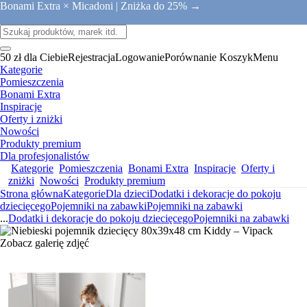
Bonami Extra × Micadoni |
Zniżka do 25% →
50 zł dla Ciebie
Rejestracja
Logowanie
Porównanie
Koszyk
Menu
Kategorie
Pomieszczenia
Bonami Extra
Inspiracje
Oferty i zniżki
Nowości
Produkty premium
Dla profesjonalistów
Kategorie
Pomieszczenia
Bonami Extra
Inspiracje
Oferty i
zniżki
Nowości
Produkty premium
Strona główna
Kategorie
Dla dzieci
Dodatki i dekoracje do pokoju
dziecięcego
Pojemniki na zabawki
Pojemniki na zabawki
...
Dodatki i dekoracje do pokoju dziecięcego
Pojemniki na zabawki
Zobacz galerię zdjęć