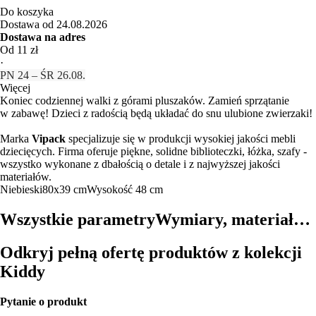
Do koszyka
Dostawa od 24.08.2026
Dostawa na adres
Od 11 zł
·
PN 24 – ŚR 26.08.
Więcej
Koniec codziennej walki z górami pluszaków. Zamień sprzątanie
w zabawę! Dzieci z radością będą układać do snu ulubione zwierzaki!
Marka
Vipack
specjalizuje się w produkcji wysokiej jakości mebli
dziecięcych. Firma oferuje piękne, solidne biblioteczki, łóżka, szafy -
wszystko wykonane z dbałością o detale i z najwyższej jakości
materiałów.
Niebieski
80x39 cm
Wysokość 48 cm
Wszystkie parametry
Wymiary, materiał…
Odkryj pełną ofertę produktów z kolekcji
Kiddy
Pytanie o produkt