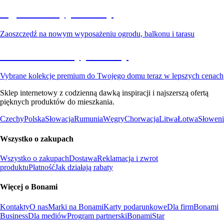
Ogród na wyprzedaży
Zaoszczędź na nowym wyposażeniu ogrodu, balkonu i tarasu
Premium na wyprzedaży
Vybrane kolekcje premium do Twojego domu teraz w lepszych cenach
Sklep internetowy z codzienną dawką inspiracji i najszerszą ofertą
pięknych produktów do mieszkania.
Czechy
Polska
Słowacja
Rumunia
Węgry
Chorwacja
Litwa
Łotwa
Słoweni
Wszystko o zakupach
Wszystko o zakupach
Dostawa
Reklamacja i zwrot
produktu
Płatność
Jak działają rabaty
Więcej o Bonami
Kontakty
O nas
Marki na Bonami
Karty podarunkowe
Dla firm
Bonami
Business
Dla mediów
Program partnerski
BonamiStar