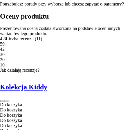
Potrzebujesz porady przy wyborze lub chcesz zapytać o parametry?
Oceny produktu
Prezentowana ocena została stworzona na podstawie ocen innych
wariantów tego produktu.
4.8
Liczba recenzji
(
11
)
5
9
4
2
3
0
2
0
1
0
Jak działają recenzje?
Kolekcja Kiddy
Do koszyka
Do koszyka
Do koszyka
Do koszyka
Do koszyka