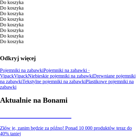
Do koszyka
Do koszyka
Do koszyka
Do koszyka
Do koszyka
Do koszyka
Do koszyka
Do koszyka
Odkryj więcej
Pojemniki na zabawki
Pojemniki na zabawki ·
Vipack
Vipack
Niebieskie pojemniki na zabawki
Drewniane pojemniki
na zabawki
Tekstylne pojemniki na zabawki
Plastikowe pojemniki na
zabawki
Aktualnie na Bonami
Summer Sale do -40%
Złów je, zanim będzie za późno! Ponad 10 000 produktów teraz do
40% taniej