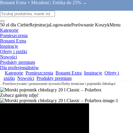
Bonami Extra × Micadoni |
Zniżka do 25% →
50 zł dla Ciebie
Rejestracja
Logowanie
Porównanie
Koszyk
Menu
Kategorie
Pomieszczenia
Bonami Extra
Inspiracje
Oferty i zniżki
Nowości
Produkty premium
Dla profesjonalistów
Kategorie
Pomieszczenia
Bonami Extra
Inspiracje
Oferty i
zniżki
Nowości
Produkty premium
...
Przechowywanie i przenoszenie żywności
Torby termiczne i pojemniki chłodzące
Zobacz galerię zdjęć