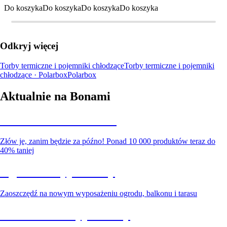
Do koszyka
Do koszyka
Do koszyka
Do koszyka
Odkryj więcej
Torby termiczne i pojemniki chłodzące
Torby termiczne i pojemniki
chłodzące · Polarbox
Polarbox
Aktualnie na Bonami
Summer Sale do -40%
Złów je, zanim będzie za późno! Ponad 10 000 produktów teraz do
40% taniej
Ogród na wyprzedaży
Zaoszczędź na nowym wyposażeniu ogrodu, balkonu i tarasu
Premium na wyprzedaży