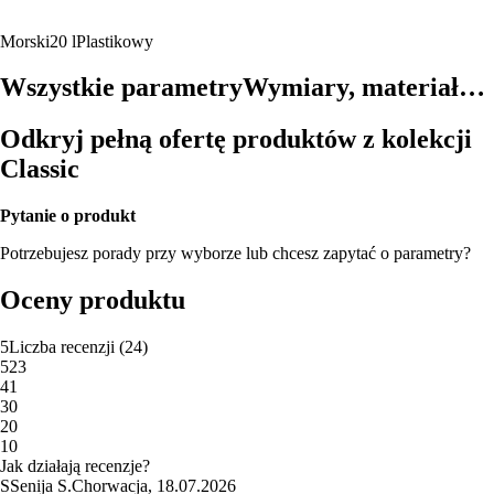
Morski
20 l
Plastikowy
Wszystkie parametry
Wymiary, materiał…
Odkryj pełną ofertę produktów z kolekcji
Classic
Pytanie o produkt
Potrzebujesz porady przy wyborze lub chcesz zapytać o parametry?
Oceny produktu
5
Liczba recenzji
(
24
)
5
23
4
1
3
0
2
0
1
0
Jak działają recenzje?
S
Senija S.
Chorwacja
,
18.07.2026