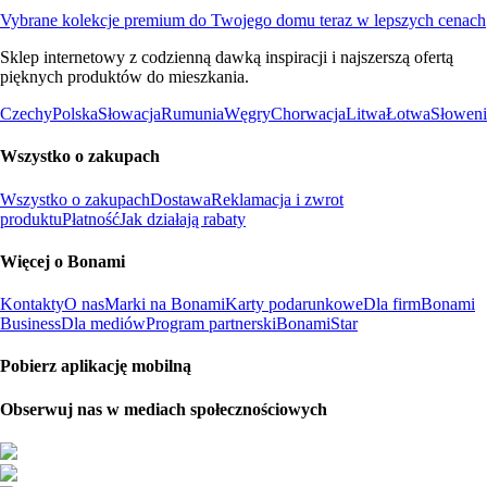
Vybrane kolekcje premium do Twojego domu teraz w lepszych cenach
Sklep internetowy z codzienną dawką inspiracji i najszerszą ofertą
pięknych produktów do mieszkania.
Czechy
Polska
Słowacja
Rumunia
Węgry
Chorwacja
Litwa
Łotwa
Słoweni
Wszystko o zakupach
Wszystko o zakupach
Dostawa
Reklamacja i zwrot
produktu
Płatność
Jak działają rabaty
Więcej o Bonami
Kontakty
O nas
Marki na Bonami
Karty podarunkowe
Dla firm
Bonami
Business
Dla mediów
Program partnerski
BonamiStar
Pobierz aplikację mobilną
Obserwuj nas w mediach społecznościowych