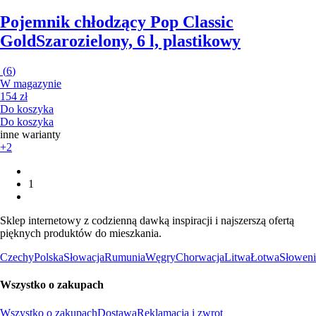
Pojemnik chłodzący Pop Classic
Gold
Szarozielony, 6 l, plastikowy
(
6
)
W magazynie
154 zł
Do koszyka
Do koszyka
inne warianty
+2
1
Sklep internetowy z codzienną dawką inspiracji i najszerszą ofertą
pięknych produktów do mieszkania.
Czechy
Polska
Słowacja
Rumunia
Węgry
Chorwacja
Litwa
Łotwa
Słoweni
Wszystko o zakupach
Wszystko o zakupach
Dostawa
Reklamacja i zwrot