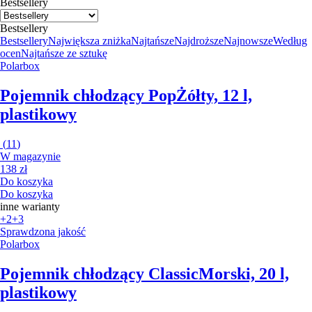
Bestsellery
Bestsellery
Bestsellery
Największa zniżka
Najtańsze
Najdroższe
Najnowsze
Według
ocen
Najtańsze ze sztukę
Polarbox
Pojemnik chłodzący Pop
Żółty, 12 l,
plastikowy
(
11
)
W magazynie
138 zł
Do koszyka
Do koszyka
inne warianty
+2
+3
Sprawdzona jakość
Polarbox
Pojemnik chłodzący Classic
Morski, 20 l,
plastikowy