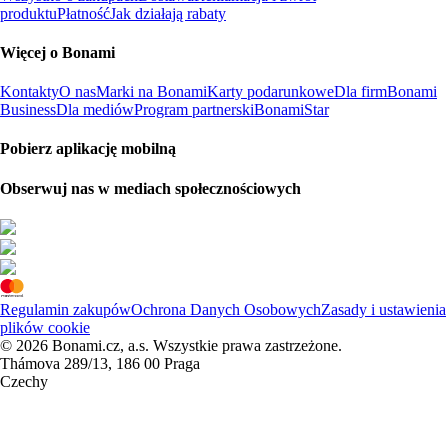
produktu
Płatność
Jak działają rabaty
Więcej o Bonami
Kontakty
O nas
Marki na Bonami
Karty podarunkowe
Dla firm
Bonami
Business
Dla mediów
Program partnerski
BonamiStar
Pobierz aplikację mobilną
Obserwuj nas w mediach społecznościowych
Regulamin zakupów
Ochrona Danych Osobowych
Zasady i ustawienia
plików cookie
© 2026 Bonami.cz, a.s. Wszystkie prawa zastrzeżone.
Thámova 289/13, 186 00 Praga
Czechy