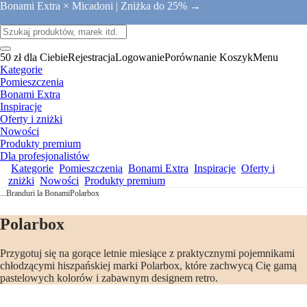
Bonami Extra × Micadoni |
Zniżka do 25% →
50 zł dla Ciebie
Rejestracja
Logowanie
Porównanie
Koszyk
Menu
Kategorie
Pomieszczenia
Bonami Extra
Inspiracje
Oferty i zniżki
Nowości
Produkty premium
Dla profesjonalistów
Kategorie
Pomieszczenia
Bonami Extra
Inspiracje
Oferty i
zniżki
Nowości
Produkty premium
...
Branduri la Bonami
Polarbox
Polarbox
Przygotuj się na gorące letnie miesiące z praktycznymi pojemnikami
chłodzącymi hiszpańskiej marki Polarbox, które zachwycą Cię gamą
pastelowych kolorów i zabawnym designem retro.