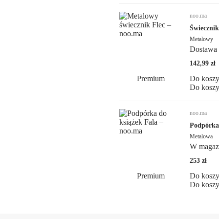
noo.ma
Świecznik
Metalowy
Dostawa 
142,99 zł
Premium
Do kosz
Do kosz
noo.ma
Podpórka 
Metalowa
W magaz
253 zł
Premium
Do kosz
Do kosz