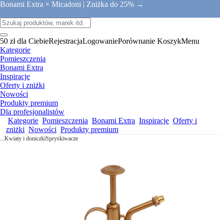
Bonami Extra × Micadoni |
Zniżka do 25% →
50 zł dla Ciebie
Rejestracja
Logowanie
Porównanie
Koszyk
Menu
Kategorie
Pomieszczenia
Bonami Extra
Inspiracje
Oferty i zniżki
Nowości
Produkty premium
Dla profesjonalistów
Kategorie
Pomieszczenia
Bonami Extra
Inspiracje
Oferty i
zniżki
Nowości
Produkty premium
...
Kwiaty i doniczki
Spryskiwacze