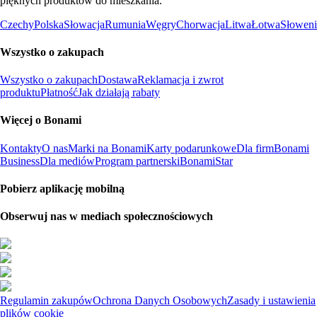
pięknych produktów do mieszkania.
Czechy
Polska
Słowacja
Rumunia
Węgry
Chorwacja
Litwa
Łotwa
Słoweni
Wszystko o zakupach
Wszystko o zakupach
Dostawa
Reklamacja i zwrot
produktu
Płatność
Jak działają rabaty
Więcej o Bonami
Kontakty
O nas
Marki na Bonami
Karty podarunkowe
Dla firm
Bonami
Business
Dla mediów
Program partnerski
BonamiStar
Pobierz aplikację mobilną
Obserwuj nas w mediach społecznościowych
Regulamin zakupów
Ochrona Danych Osobowych
Zasady i ustawienia
plików cookie