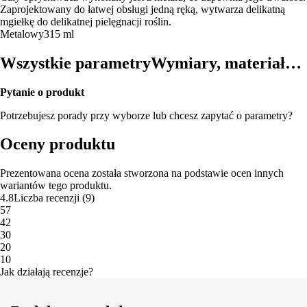
Zaprojektowany do łatwej obsługi jedną ręką, wytwarza delikatną
mgiełkę do delikatnej pielęgnacji roślin.
Metalowy
315 ml
Wszystkie parametry
Wymiary, materiał…
Pytanie o produkt
Potrzebujesz porady przy wyborze lub chcesz zapytać o parametry?
Oceny produktu
Prezentowana ocena została stworzona na podstawie ocen innych
wariantów tego produktu.
4.8
Liczba recenzji
(
9
)
5
7
4
2
3
0
2
0
1
0
Jak działają recenzje?