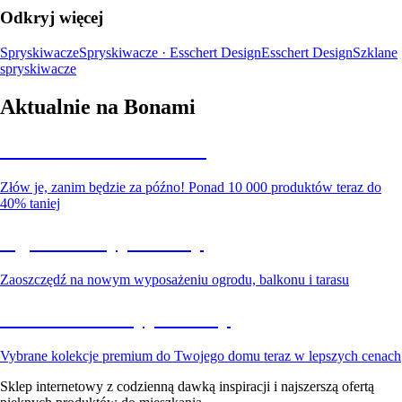
Odkryj więcej
Spryskiwacze
Spryskiwacze · Esschert Design
Esschert Design
Szklane
spryskiwacze
Aktualnie na Bonami
Summer Sale do -40%
Złów je, zanim będzie za późno! Ponad 10 000 produktów teraz do
40% taniej
Ogród na wyprzedaży
Zaoszczędź na nowym wyposażeniu ogrodu, balkonu i tarasu
Premium na wyprzedaży
Vybrane kolekcje premium do Twojego domu teraz w lepszych cenach
Sklep internetowy z codzienną dawką inspiracji i najszerszą ofertą