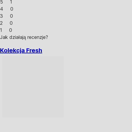
5
1
4
0
3
0
2
0
1
0
Jak działają recenzje?
Kolekcja Fresh