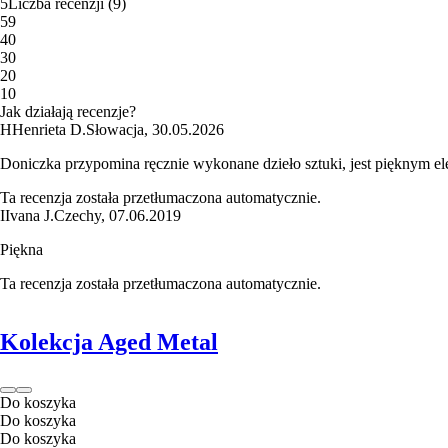
5
Liczba recenzji
(
9
)
5
9
4
0
3
0
2
0
1
0
Jak działają recenzje?
H
Henrieta D.
Słowacja
,
30.05.2026
Doniczka przypomina ręcznie wykonane dzieło sztuki, jest pięknym 
Ta recenzja została przetłumaczona automatycznie.
I
Ivana J.
Czechy
,
07.06.2019
Piękna
Ta recenzja została przetłumaczona automatycznie.
Kolekcja Aged Metal
Do koszyka
Do koszyka
Do koszyka