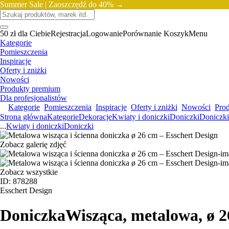
Summer Sale |
Zaoszczędź do 40% →
50 zł dla Ciebie
Rejestracja
Logowanie
Porównanie
Koszyk
Menu
Kategorie
Pomieszczenia
Inspiracje
Oferty i zniżki
Nowości
Produkty premium
Dla profesjonalistów
Kategorie
Pomieszczenia
Inspiracje
Oferty i zniżki
Nowości
Pro
Strona główna
Kategorie
Dekoracje
Kwiaty i doniczki
Doniczki
Doniczki
...
Kwiaty i doniczki
Doniczki
Zobacz galerię zdjęć
Zobacz wszystkie
ID: 878288
Esschert Design
Doniczka
Wisząca, metalowa, ø 