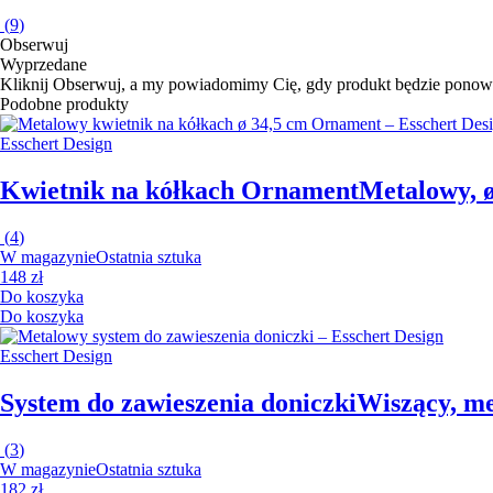
(
9
)
Obserwuj
Wyprzedane
Kliknij Obserwuj, a my powiadomimy Cię, gdy produkt będzie ponow
Podobne produkty
Esschert Design
Kwietnik na kółkach Ornament
Metalowy, ø
(
4
)
W magazynie
Ostatnia sztuka
148 zł
Do koszyka
Do koszyka
Esschert Design
System do zawieszenia doniczki
Wiszący, me
(
3
)
W magazynie
Ostatnia sztuka
182 zł