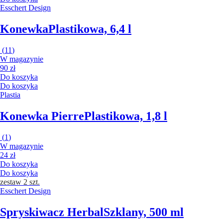
Esschert Design
Konewka
Plastikowa, 6,4 l
(
11
)
W magazynie
90 zł
Do koszyka
Do koszyka
Plastia
Konewka Pierre
Plastikowa, 1,8 l
(
1
)
W magazynie
24 zł
Do koszyka
Do koszyka
zestaw 2 szt.
Esschert Design
Spryskiwacz Herbal
Szklany, 500 ml