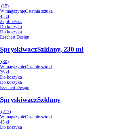
(
15
)
W magazynie
Ostatnia sztuka
45 zł
22,50 zł/szt.
Do koszyka
Do koszyka
Esschert Design
Spryskiwacz
Szklany, 230 ml
(
30
)
W magazynie
Ostatnie sztuki
36 zł
Do koszyka
Do koszyka
Esschert Design
Spryskiwacz
Szklany
(
217
)
W magazynie
Ostatnie sztuki
43 zł
Do koszyka