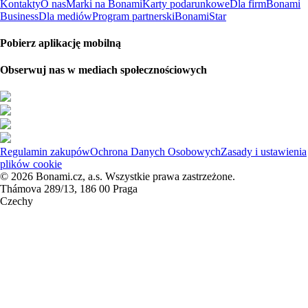
Kontakty
O nas
Marki na Bonami
Karty podarunkowe
Dla firm
Bonami
Business
Dla mediów
Program partnerski
BonamiStar
Pobierz aplikację mobilną
Obserwuj nas w mediach społecznościowych
Regulamin zakupów
Ochrona Danych Osobowych
Zasady i ustawienia
plików cookie
© 2026 Bonami.cz, a.s. Wszystkie prawa zastrzeżone.
Thámova 289/13, 186 00 Praga
Czechy