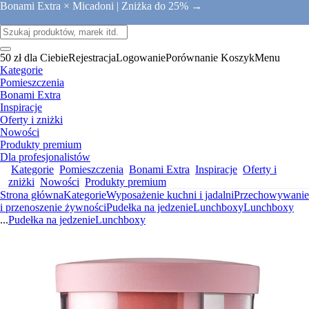
Bonami Extra × Micadoni |
Zniżka do 25% →
50 zł dla Ciebie
Rejestracja
Logowanie
Porównanie
Koszyk
Menu
Kategorie
Pomieszczenia
Bonami Extra
Inspiracje
Oferty i zniżki
Nowości
Produkty premium
Dla profesjonalistów
Kategorie
Pomieszczenia
Bonami Extra
Inspiracje
Oferty i
zniżki
Nowości
Produkty premium
Strona główna
Kategorie
Wyposażenie kuchni i jadalni
Przechowywanie
i przenoszenie żywności
Pudełka na jedzenie
Lunchboxy
Lunchboxy
...
Pudełka na jedzenie
Lunchboxy