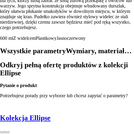
dla tych, którzy lubią zabrać ze sobą zdrową przekąskę z owoców lub
warzyw. Jego sprytna konstrukcja obejmuje wbudowany durszlak,
który ułatwia płukanie smakołyków w dowolnym miejscu, w którym
znajduje się kran. Pudełko zawiera również stylowy widelec ze stali
nierdzewnej, dzięki czemu zawsze będziesz mieć pod ręką wszystko,
czego potrzebujesz.
600 ml
Z widelcem
Plastikowy
Jasnoczerwony
Wszystkie parametry
Wymiary, materiał…
Odkryj pełną ofertę produktów z kolekcji
Ellipse
Pytanie o produkt
Potrzebujesz porady przy wyborze lub chcesz zapytać o parametry?
Kolekcja Ellipse