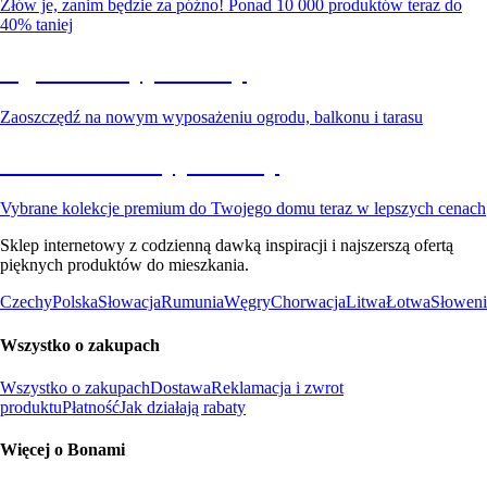
Złów je, zanim będzie za późno! Ponad 10 000 produktów teraz do
40% taniej
Ogród na wyprzedaży
Zaoszczędź na nowym wyposażeniu ogrodu, balkonu i tarasu
Premium na wyprzedaży
Vybrane kolekcje premium do Twojego domu teraz w lepszych cenach
Sklep internetowy z codzienną dawką inspiracji i najszerszą ofertą
pięknych produktów do mieszkania.
Czechy
Polska
Słowacja
Rumunia
Węgry
Chorwacja
Litwa
Łotwa
Słoweni
Wszystko o zakupach
Wszystko o zakupach
Dostawa
Reklamacja i zwrot
produktu
Płatność
Jak działają rabaty
Więcej o Bonami