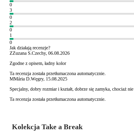
0
3
0
2
0
1
0
Jak działają recenzje?
Z
Zuzana S.
Czechy
,
06.08.2026
Zgodne z opisem, ładny kolor
Ta recenzja została przetłumaczona automatycznie.
M
Mária D.
Węgry
,
15.08.2025
Specjalny, dobry rozmiar i kształt, dobrze się zamyka, chociaż 
Ta recenzja została przetłumaczona automatycznie.
Kolekcja Take a Break