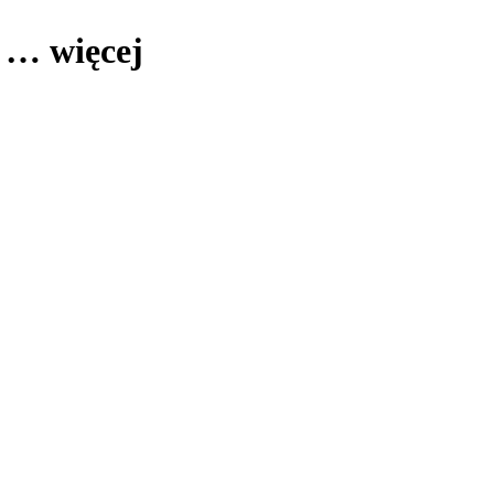
, …
więcej