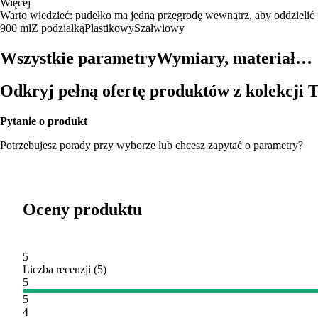
Więcej
Warto wiedzieć: pudełko ma jedną przegrodę wewnątrz, aby oddzielić j
900 ml
Z podziałką
Plastikowy
Szałwiowy
Wszystkie parametry
Wymiary, materiał…
Odkryj pełną ofertę produktów z kolekcji 
Pytanie o produkt
Potrzebujesz porady przy wyborze lub chcesz zapytać o parametry?
Oceny produktu
5
Liczba recenzji
(
5
)
5
5
4