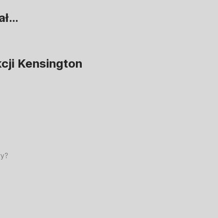
ał…
cji Kensington
ry?