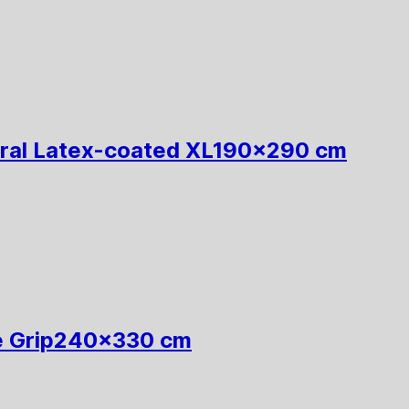
ral Latex-coated XL
190x290 cm
 Grip
240x330 cm