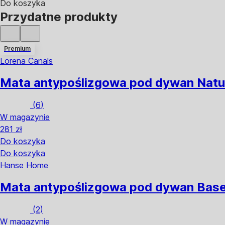
Do koszyka
Przydatne produkty
Premium
Lorena Canals
Mata antypoślizgowa pod dywan Natu
(
6
)
W magazynie
281 zł
Do koszyka
Do koszyka
Hanse Home
Mata antypoślizgowa pod dywan Base
(
2
)
W magazynie