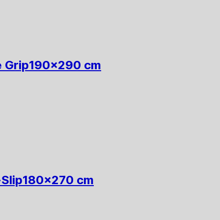
 Grip
190x290 cm
Slip
180x270 cm