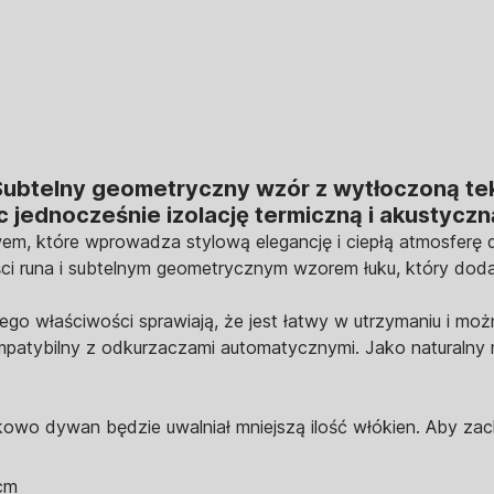
 Subtelny geometryczny wzór z wytłoczoną t
c jednocześnie izolację termiczną i akustyczn
m, które wprowadza stylową elegancję i ciepłą atmosferę 
ci runa i subtelnym geometrycznym wzorem łuku, który dod
. Jego właściwości sprawiają, że jest łatwy w utrzymaniu i 
patybilny z odkurzaczami automatycznymi. Jako naturalny m
kowo dywan będzie uwalniał mniejszą ilość włókien. Aby zach
cm