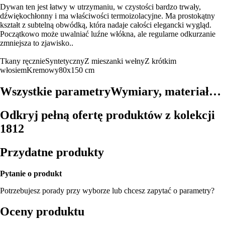
Dywan ten jest łatwy w utrzymaniu, w czystości bardzo trwały,
dźwiękochłonny i ma właściwości termoizolacyjne. Ma prostokątny
kształt z subtelną obwódką, która nadaje całości elegancki wygląd.
Początkowo może uwalniać luźne włókna, ale regularne odkurzanie
zmniejsza to zjawisko..
Tkany ręcznie
Syntetyczny
Z mieszanki wełny
Z krótkim
włosiem
Kremowy
80x150 cm
Wszystkie parametry
Wymiary, materiał…
Odkryj pełną ofertę produktów z kolekcji
1812
Przydatne produkty
Pytanie o produkt
Potrzebujesz porady przy wyborze lub chcesz zapytać o parametry?
Oceny produktu