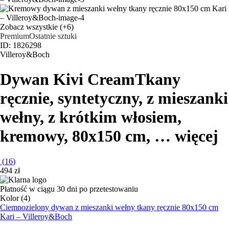
Zobacz wszystkie
(+6)
Premium
Ostatnie sztuki
ID: 1826298
Villeroy&Boch
Dywan Kivi Cream
Tkany
ręcznie, syntetyczny, z mieszanki
wełny, z krótkim włosiem,
kremowy, 80x150 cm
, …
więcej
(
16
)
494 zł
Płatność w ciągu 30 dni po przetestowaniu
Kolor (4)
Ciemnozielony dywan z mieszanki wełny tkany ręcznie 80x150 cm
Kari – Villeroy&Boch