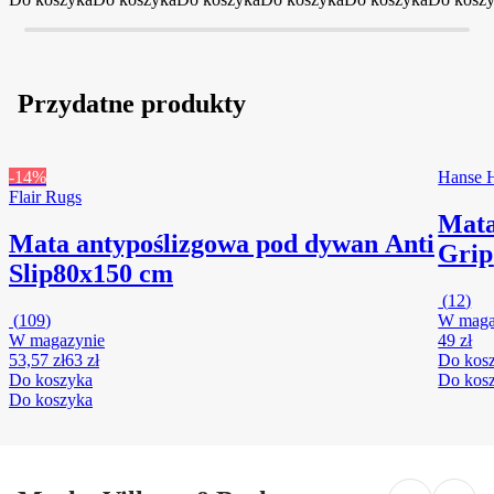
Przydatne produkty
-14%
Hanse 
Flair Rugs
Mata
Mata antypoślizgowa pod dywan Anti
Grip
Slip
80x150 cm
(
12
)
(
109
)
W maga
W magazynie
49 zł
53,57 zł
63 zł
Do kos
Do koszyka
Do kos
Do koszyka