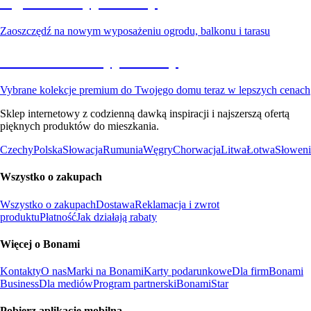
Ogród na wyprzedaży
Zaoszczędź na nowym wyposażeniu ogrodu, balkonu i tarasu
Premium na wyprzedaży
Vybrane kolekcje premium do Twojego domu teraz w lepszych cenach
Sklep internetowy z codzienną dawką inspiracji i najszerszą ofertą
pięknych produktów do mieszkania.
Czechy
Polska
Słowacja
Rumunia
Węgry
Chorwacja
Litwa
Łotwa
Słoweni
Wszystko o zakupach
Wszystko o zakupach
Dostawa
Reklamacja i zwrot
produktu
Płatność
Jak działają rabaty
Więcej o Bonami
Kontakty
O nas
Marki na Bonami
Karty podarunkowe
Dla firm
Bonami
Business
Dla mediów
Program partnerski
BonamiStar
Pobierz aplikację mobilną