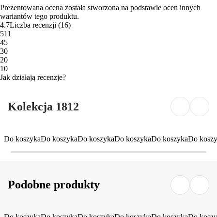
Prezentowana ocena została stworzona na podstawie ocen innych
wariantów tego produktu.
4.7
Liczba recenzji
(
16
)
5
11
4
5
3
0
2
0
1
0
Jak działają recenzje?
Kolekcja 1812
Do koszyka
Do koszyka
Do koszyka
Do koszyka
Do koszyka
Do kosz
Podobne produkty
Do koszyka
Do koszyka
Do koszyka
Do koszyka
Do koszyka
Do kosz