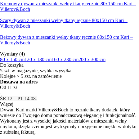
Kremowy dywan z mieszanki wełny tkany ręcznie 80x150 cm Kari –
Villeroy&Boch
Szary dywan z mieszanki wełny tkany ręcznie 80x150 cm Kari –
Villeroy&Boch
Beżowy dywan z mieszanki wełny tkany ręcznie 80x150 cm Kari –
Villeroy&Boch
Wymiary (4)
80 x 150 cm
120 x 180 cm
160 x 230 cm
200 x 300 cm
Do koszyka
5 szt. w magazynie, szybka wysyłka
Kolejne > 5 szt. na zamówienie
Dostawa na adres
Od 11 zł
·
ŚR 12 – PT 14.08.
Więcej
Dywan Kari marki Villeroy&Boch to ręcznie tkany dodatek, który
wniesie do Twojego domu ponadczasową elegancję i funkcjonalność.
Wykonany jest z wysokiej jakości materiałów z mieszanki wełny
i nylonu, dzięki czemu jest wytrzymały i przyjemnie miękki w dotyku
z subtelną fakturą.