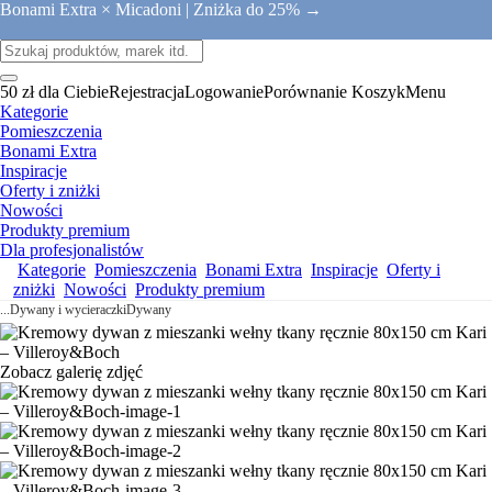
Bonami Extra × Micadoni |
Zniżka do 25% →
50 zł dla Ciebie
Rejestracja
Logowanie
Porównanie
Koszyk
Menu
Kategorie
Pomieszczenia
Bonami Extra
Inspiracje
Oferty i zniżki
Nowości
Produkty premium
Dla profesjonalistów
Kategorie
Pomieszczenia
Bonami Extra
Inspiracje
Oferty i
zniżki
Nowości
Produkty premium
...
Dywany i wycieraczki
Dywany
Zobacz galerię zdjęć