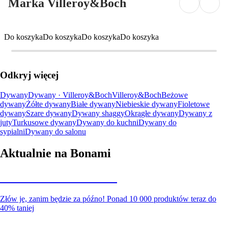
Marka Villeroy&Boch
Do koszyka
Do koszyka
Do koszyka
Do koszyka
Odkryj więcej
Dywany
Dywany · Villeroy&Boch
Villeroy&Boch
Beżowe
dywany
Żółte dywany
Białe dywany
Niebieskie dywany
Fioletowe
dywany
Szare dywany
Dywany shaggy
Okrągłe dywany
Dywany z
juty
Turkusowe dywany
Dywany do kuchni
Dywany do
sypialni
Dywany do salonu
Aktualnie na Bonami
Summer Sale do -40%
Złów je, zanim będzie za późno! Ponad 10 000 produktów teraz do
40% taniej