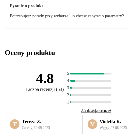
Pytanie o produkt
Potrzebujesz porady przy wyborze lub chcesz zapytać o parametry?
Oceny produktu
4.8
5
4
3
Liczba recenzji
(
53
)
2
1
Jak działają recenzje?
Tereza Z.
Violetta K.
T
V
Czechy
,
30.09.2025
Węgry
,
27.08.2025