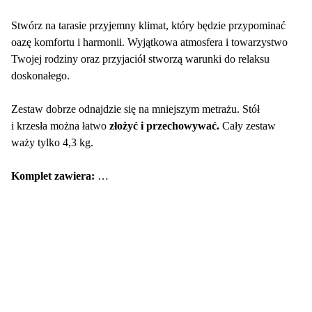
Stwórz na tarasie przyjemny klimat, który będzie przypominać
oazę komfortu i harmonii. Wyjątkowa atmosfera i towarzystwo
Twojej rodziny oraz przyjaciół stworzą warunki do relaksu
doskonałego.
Zestaw dobrze odnajdzie się na mniejszym metrażu. Stół
i krzesła można łatwo
złożyć i przechowywać.
Cały zestaw
waży tylko 4,3 kg.
Komplet zawiera:
1x stolik (ø 60 x 72 cm)
2x krzesło (41 x 45 x 80 cm)
Nośność:
• stołu: 40 kg
• krzeseł: 85 kg