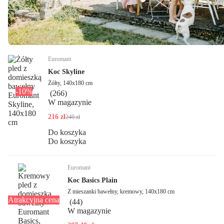
Euromant
Koc Skyline
Żółty, 140x180 cm
-10%
(
266
)
W magazynie
216 zł
240 zł
Do koszyka
Do koszyka
Euromant
Koc Basics Plain
Z mieszanki bawełny, kremowy, 140x180 cm
Atrakcyjna cena
(
44
)
W magazynie