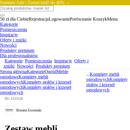
Summer Sale |
Zaoszczędź do 40% →
50 zł dla Ciebie
Rejestracja
Logowanie
Porównanie
Koszyk
Menu
Kategorie
Pomieszczenia
Inspiracje
Oferty i zniżki
Nowości
Produkty premium
Dla profesjonalistów
Kategorie
Pomieszczenia
Inspiracje
Oferty i
zniżki
Nowości
Produkty premium
Strona główna
Kategorie
Ogród
Meble
...
Komplety mebli
ogrodowe
Komplety mebli
ogrodowych
Komplety
ogrodowych
Komplety stołów i krzeseł
stołów i krzeseł
ogrodowych
Komplety stołów i krzeseł
ogrodowych
ogrodowych
ID: 1325526
Bonami Essentials
Zestaw mebli