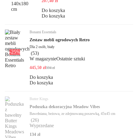
207,40 zł
Do koszyka
Do koszyka
Bonami Essentials
Zestaw mebli ogrodowych Retro
Dla 2 osób, biały
-25%
(
53
)
W magazynie
Ostatnie sztuki
445,50 zł
594 zł
Do koszyka
Do koszyka
Butter Kings
Poduszka dekoracyjna Meadow Vibes
Bawełniana, beżowa, ze zdejmowaną poszewką, 45x45 cm
(
26
)
Wyprzedane
134 zł