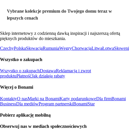
Vybrane kolekcje premium do Twojego domu teraz w
lepszych cenach
Sklep internetowy z codzienną dawką inspiracji i najszerszą ofertą
pięknych produktów do mieszkania.
Czechy
Polska
Słowacja
Rumunia
Węgry
Chorwacja
Litwa
Łotwa
Słoweni
Wszystko o zakupach
Wszystko o zakupach
Dostawa
Reklamacja i zwrot
produktu
Płatność
Jak działają rabaty
Więcej o Bonami
Kontakty
O nas
Marki na Bonami
Karty podarunkowe
Dla firm
Bonami
Business
Dla mediów
Program partnerski
BonamiStar
Pobierz aplikację mobilną
Obserwuj nas w mediach społecznościowych