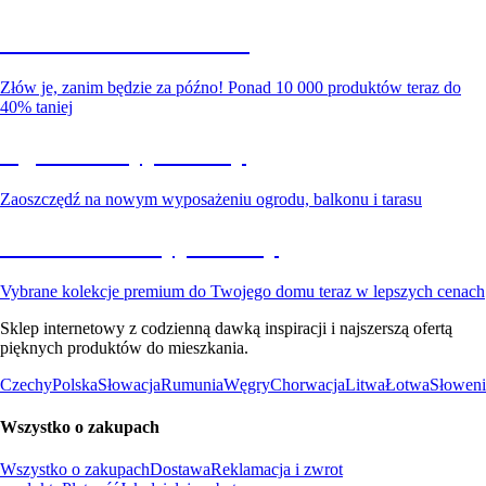
Summer Sale do -40%
Złów je, zanim będzie za późno! Ponad 10 000 produktów teraz do
40% taniej
Ogród na wyprzedaży
Zaoszczędź na nowym wyposażeniu ogrodu, balkonu i tarasu
Premium na wyprzedaży
Vybrane kolekcje premium do Twojego domu teraz w lepszych cenach
Sklep internetowy z codzienną dawką inspiracji i najszerszą ofertą
pięknych produktów do mieszkania.
Czechy
Polska
Słowacja
Rumunia
Węgry
Chorwacja
Litwa
Łotwa
Słoweni
Wszystko o zakupach
Wszystko o zakupach
Dostawa
Reklamacja i zwrot