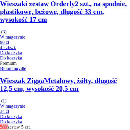
Wieszaki zestaw Orderly
2 szt., na spodnie,
plastikowe, beżowe, długość 33 cm,
wysokość 17 cm
(
3
)
W magazynie
90 zł
45 zł/szt.
Do koszyka
Do koszyka
Premium
Bloomingville
Wieszak Zigga
Metalowy, żółty, długość
12,5 cm, wysokość 20,5 cm
(
1
)
W magazynie
34 zł
Do koszyka
Do koszyka
-8%
zestaw 5 szt.