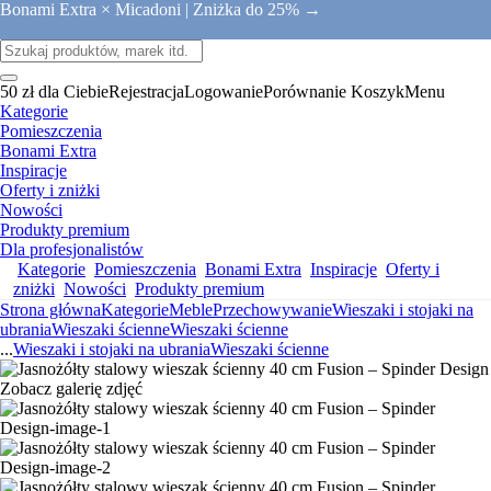
Bonami Extra × Micadoni |
Zniżka do 25% →
50 zł dla Ciebie
Rejestracja
Logowanie
Porównanie
Koszyk
Menu
Kategorie
Pomieszczenia
Bonami Extra
Inspiracje
Oferty i zniżki
Nowości
Produkty premium
Dla profesjonalistów
Kategorie
Pomieszczenia
Bonami Extra
Inspiracje
Oferty i
zniżki
Nowości
Produkty premium
Strona główna
Kategorie
Meble
Przechowywanie
Wieszaki i stojaki na
ubrania
Wieszaki ścienne
Wieszaki ścienne
...
Wieszaki i stojaki na ubrania
Wieszaki ścienne
Zobacz galerię zdjęć