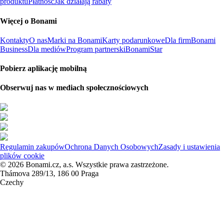
produktu
Płatność
Jak działają rabaty
Więcej o Bonami
Kontakty
O nas
Marki na Bonami
Karty podarunkowe
Dla firm
Bonami
Business
Dla mediów
Program partnerski
BonamiStar
Pobierz aplikację mobilną
Obserwuj nas w mediach społecznościowych
Regulamin zakupów
Ochrona Danych Osobowych
Zasady i ustawienia
plików cookie
© 2026 Bonami.cz, a.s. Wszystkie prawa zastrzeżone.
Thámova 289/13, 186 00 Praga
Czechy