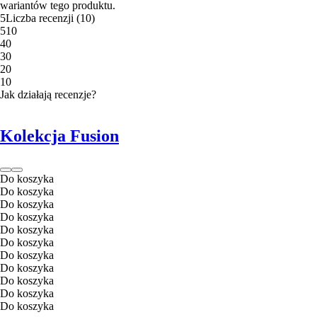
wariantów tego produktu.
5
Liczba recenzji
(
10
)
5
10
4
0
3
0
2
0
1
0
Jak działają recenzje?
Kolekcja Fusion
Do koszyka
Do koszyka
Do koszyka
Do koszyka
Do koszyka
Do koszyka
Do koszyka
Do koszyka
Do koszyka
Do koszyka
Do koszyka