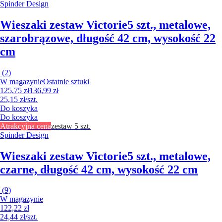
Spinder Design
Wieszaki zestaw Victorie
5 szt., metalowe,
szarobrązowe, długość 42 cm, wysokość 22
cm
(
2
)
W magazynie
Ostatnie sztuki
125,75 zł
136,99 zł
25,15 zł/szt.
Do koszyka
Do koszyka
Atrakcyjna cena
zestaw 5 szt.
Spinder Design
Wieszaki zestaw Victorie
5 szt., metalowe,
czarne, długość 42 cm, wysokość 22 cm
(
9
)
W magazynie
122,22 zł
24,44 zł/szt.