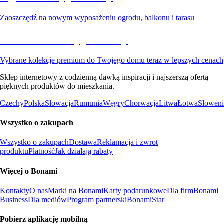
Zaoszczędź na nowym wyposażeniu ogrodu, balkonu i tarasu
Premium na wyprzedaży
Vybrane kolekcje premium do Twojego domu teraz w lepszych cenach
Sklep internetowy z codzienną dawką inspiracji i najszerszą ofertą
pięknych produktów do mieszkania.
Czechy
Polska
Słowacja
Rumunia
Węgry
Chorwacja
Litwa
Łotwa
Słoweni
Wszystko o zakupach
Wszystko o zakupach
Dostawa
Reklamacja i zwrot
produktu
Płatność
Jak działają rabaty
Więcej o Bonami
Kontakty
O nas
Marki na Bonami
Karty podarunkowe
Dla firm
Bonami
Business
Dla mediów
Program partnerski
BonamiStar
Pobierz aplikację mobilną