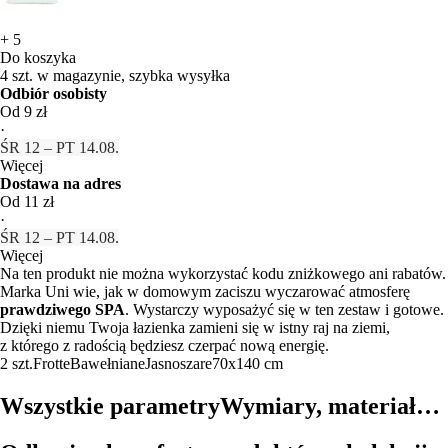
+
5
Do koszyka
4 szt. w magazynie, szybka wysyłka
Odbiór osobisty
Od 9 zł
·
ŚR 12 – PT 14.08.
Więcej
Dostawa na adres
Od 11 zł
·
ŚR 12 – PT 14.08.
Więcej
Na ten produkt nie można wykorzystać kodu zniżkowego ani rabatów.
Marka Uni wie, jak w domowym zaciszu wyczarować atmosferę
prawdziwego SPA
. Wystarczy wyposażyć się w ten zestaw i gotowe.
Dzięki niemu Twoja łazienka zamieni się w istny raj na ziemi,
z którego z radością będziesz czerpać nową energię.
2 szt.
Frotte
Bawełniane
Jasnoszare
70x140 cm
Wszystkie parametry
Wymiary, materiał…