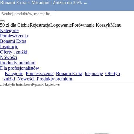
Bonami Extra × Micadoni |
Zniżka do 25% →
50 zł dla Ciebie
Rejestracja
Logowanie
Porównanie
Koszyk
Menu
Kategorie
Pomieszczenia
Bonami Extra
Inspiracje
Oferty i zniżki
Nowości
Produkty premium
Dla profesjonalistów
Kategorie
Pomieszczenia
Bonami Extra
Inspiracje
Oferty i
zniżki
Nowości
Produkty premium
...
Tekstylia łazienkowe
Ręczniki kąpielowe