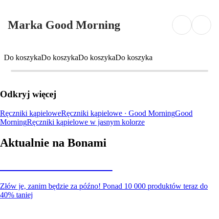
Marka Good Morning
Do koszyka
Do koszyka
Do koszyka
Do koszyka
Odkryj więcej
Ręczniki kąpielowe
Ręczniki kąpielowe · Good Morning
Good
Morning
Ręczniki kąpielowe w jasnym kolorze
Aktualnie na Bonami
Summer Sale do -40%
Złów je, zanim będzie za późno! Ponad 10 000 produktów teraz do
40% taniej
Ogród na wyprzedaży