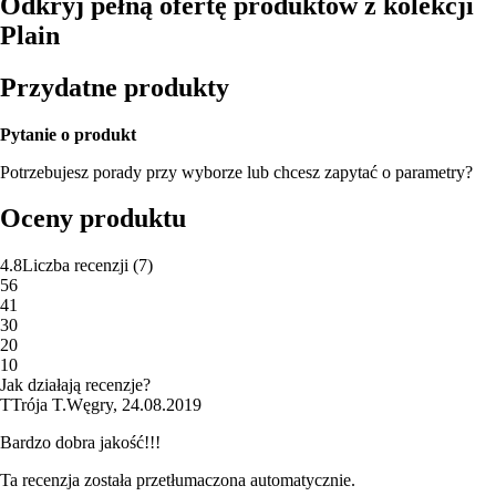
Odkryj pełną ofertę produktów z kolekcji
Plain
Przydatne produkty
Pytanie o produkt
Potrzebujesz porady przy wyborze lub chcesz zapytać o parametry?
Oceny produktu
4.8
Liczba recenzji
(
7
)
5
6
4
1
3
0
2
0
1
0
Jak działają recenzje?
T
Trója T.
Węgry
,
24.08.2019
Bardzo dobra jakość!!!
Ta recenzja została przetłumaczona automatycznie.