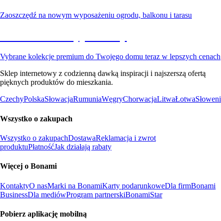
Zaoszczędź na nowym wyposażeniu ogrodu, balkonu i tarasu
Premium na wyprzedaży
Vybrane kolekcje premium do Twojego domu teraz w lepszych cenach
Sklep internetowy z codzienną dawką inspiracji i najszerszą ofertą
pięknych produktów do mieszkania.
Czechy
Polska
Słowacja
Rumunia
Węgry
Chorwacja
Litwa
Łotwa
Słoweni
Wszystko o zakupach
Wszystko o zakupach
Dostawa
Reklamacja i zwrot
produktu
Płatność
Jak działają rabaty
Więcej o Bonami
Kontakty
O nas
Marki na Bonami
Karty podarunkowe
Dla firm
Bonami
Business
Dla mediów
Program partnerski
BonamiStar
Pobierz aplikację mobilną