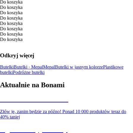
Do koszyka
Do koszyka
Do koszyka
Do koszyka
Do koszyka
Do koszyka
Do koszyka
Do koszyka
Odkryj więcej
Butelki
Butelki · Mepal
Mepal
Butelki w jasnym kolorze
Plastikowe
butelki
Podróżne butelki
Aktualnie na Bonami
Summer Sale do -40%
Złów je, zanim będzie za późno! Ponad 10 000 produktów teraz do
40% taniej
Ogród na wyprzedaży