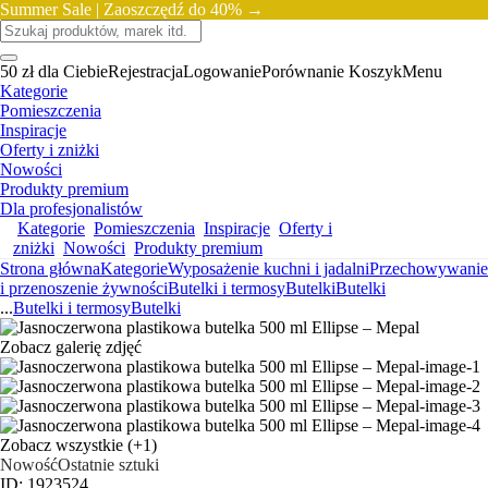
Summer Sale |
Zaoszczędź do 40% →
50 zł dla Ciebie
Rejestracja
Logowanie
Porównanie
Koszyk
Menu
Kategorie
Pomieszczenia
Inspiracje
Oferty i zniżki
Nowości
Produkty premium
Dla profesjonalistów
Kategorie
Pomieszczenia
Inspiracje
Oferty i
zniżki
Nowości
Produkty premium
Strona główna
Kategorie
Wyposażenie kuchni i jadalni
Przechowywanie
i przenoszenie żywności
Butelki i termosy
Butelki
Butelki
...
Butelki i termosy
Butelki
Zobacz galerię zdjęć
Zobacz wszystkie
(+1)
Nowość
Ostatnie sztuki
ID: 1923524