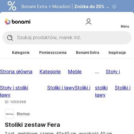
Bonami Extra × Micadoni |
Zniżka do 25% →
Menu
Kategorie
Pomieszczenia
Bonami Extra
Inspiracje
Strona główna
Kategorie
Meble
...
Stoły i
Stoły i stoliki
Stoliki i ławy
Stoliki i
stoliki
Stoliki i
ławy
ławy
ID: 1059368
Blomus
Stoliki zestaw Fera
2 szt., metalowe, czarne, 40x40 cm, wysokość 40 cm
, …