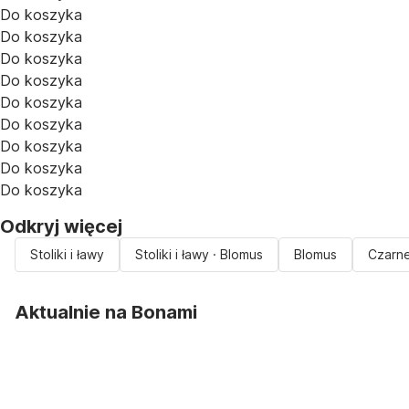
Do koszyka
Do koszyka
Do koszyka
Do koszyka
Do koszyka
Do koszyka
Do koszyka
Do koszyka
Do koszyka
Odkryj więcej
Stoliki i ławy
Stoliki i ławy · Blomus
Blomus
Czarne 
Aktualnie na Bonami
Summer Sale do
-40%