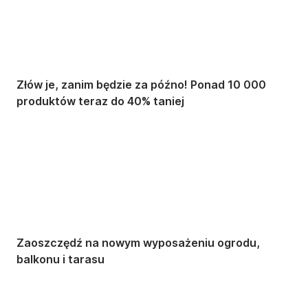
Złów je, zanim będzie za późno! Ponad 10 000
produktów teraz do 40% taniej
Ogród na
wyprzedaży
Zaoszczędź na nowym wyposażeniu ogrodu,
balkonu i tarasu
Premium na
wyprzedaży