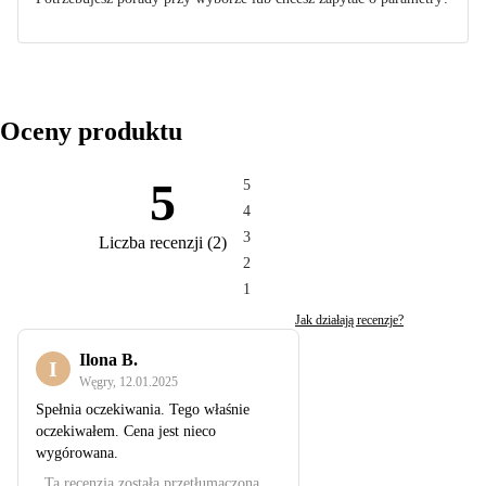
Oceny produktu
5
5
4
3
Liczba recenzji
(
2
)
2
1
Jak działają recenzje?
Ilona B.
I
Węgry
,
12.01.2025
Spełnia oczekiwania. Tego właśnie
oczekiwałem. Cena jest nieco
wygórowana.
Ta recenzja została przetłumaczona