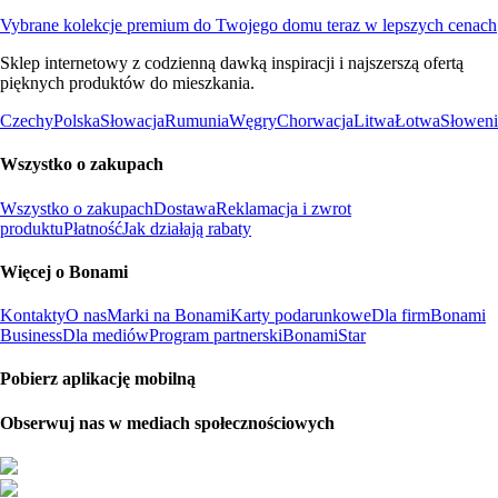
Vybrane kolekcje premium do Twojego domu teraz w lepszych cenach
Sklep internetowy z codzienną dawką inspiracji i najszerszą ofertą
pięknych produktów do mieszkania.
Czechy
Polska
Słowacja
Rumunia
Węgry
Chorwacja
Litwa
Łotwa
Słoweni
Wszystko o zakupach
Wszystko o zakupach
Dostawa
Reklamacja i zwrot
produktu
Płatność
Jak działają rabaty
Więcej o Bonami
Kontakty
O nas
Marki na Bonami
Karty podarunkowe
Dla firm
Bonami
Business
Dla mediów
Program partnerski
BonamiStar
Pobierz aplikację mobilną
Obserwuj nas w mediach społecznościowych