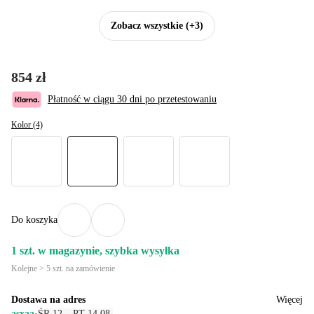
Zobacz wszystkie
(+3)
854 zł
Płatność w ciągu 30 dni po przetestowaniu
Kolor (4)
Do koszyka
1 szt. w magazynie, szybka wysyłka
Kolejne > 5 szt. na zamówienie
Dostawa na adres
Więcej
asxaa
·
ŚR 12 – PT 14.08.