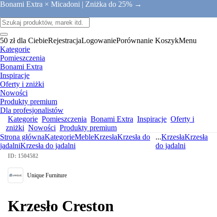
Bonami Extra × Micadoni |
Zniżka do 25% →
50 zł dla Ciebie
Rejestracja
Logowanie
Porównanie
Koszyk
Menu
Kategorie
Pomieszczenia
Bonami Extra
Inspiracje
Oferty i zniżki
Nowości
Produkty premium
Dla profesjonalistów
Kategorie
Pomieszczenia
Bonami Extra
Inspiracje
Oferty i
zniżki
Nowości
Produkty premium
Strona główna
Kategorie
Meble
Krzesła
Krzesła do
...
Krzesła
Krzesła
jadalni
Krzesła do jadalni
do jadalni
ID: 1504582
Unique Furniture
Krzesło Creston