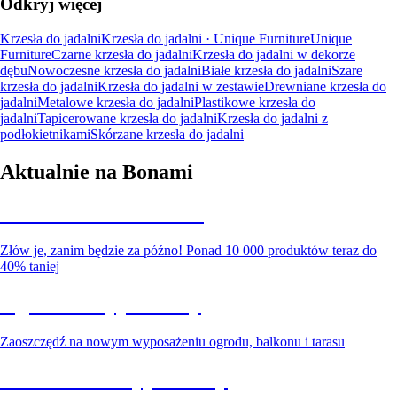
Odkryj więcej
Krzesła do jadalni
Krzesła do jadalni · Unique Furniture
Unique
Furniture
Czarne krzesła do jadalni
Krzesła do jadalni w dekorze
dębu
Nowoczesne krzesła do jadalni
Białe krzesła do jadalni
Szare
krzesła do jadalni
Krzesła do jadalni w zestawie
Drewniane krzesła do
jadalni
Metalowe krzesła do jadalni
Plastikowe krzesła do
jadalni
Tapicerowane krzesła do jadalni
Krzesła do jadalni z
podłokietnikami
Skórzane krzesła do jadalni
Aktualnie na Bonami
Summer Sale do -40%
Złów je, zanim będzie za późno! Ponad 10 000 produktów teraz do
40% taniej
Ogród na wyprzedaży
Zaoszczędź na nowym wyposażeniu ogrodu, balkonu i tarasu
Premium na wyprzedaży