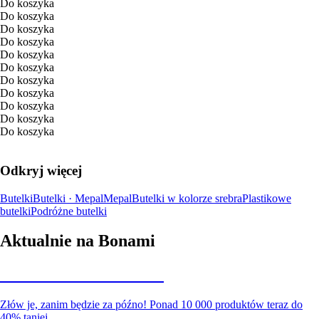
Do koszyka
Do koszyka
Do koszyka
Do koszyka
Do koszyka
Do koszyka
Do koszyka
Do koszyka
Do koszyka
Do koszyka
Do koszyka
Odkryj więcej
Butelki
Butelki · Mepal
Mepal
Butelki w kolorze srebra
Plastikowe
butelki
Podróżne butelki
Aktualnie na Bonami
Summer Sale do -40%
Złów je, zanim będzie za późno! Ponad 10 000 produktów teraz do
40% taniej