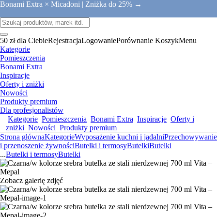
Bonami Extra × Micadoni |
Zniżka do 25% →
50 zł dla Ciebie
Rejestracja
Logowanie
Porównanie
Koszyk
Menu
Kategorie
Pomieszczenia
Bonami Extra
Inspiracje
Oferty i zniżki
Nowości
Produkty premium
Dla profesjonalistów
Kategorie
Pomieszczenia
Bonami Extra
Inspiracje
Oferty i
zniżki
Nowości
Produkty premium
Strona główna
Kategorie
Wyposażenie kuchni i jadalni
Przechowywanie
i przenoszenie żywności
Butelki i termosy
Butelki
Butelki
...
Butelki i termosy
Butelki
Zobacz galerię zdjęć