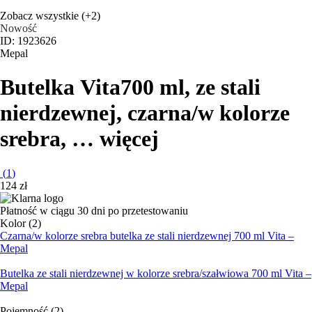
Zobacz wszystkie
(+2)
Nowość
ID: 1923626
Mepal
Butelka Vita
700 ml, ze stali
nierdzewnej, czarna/w kolorze
srebra
, …
więcej
(
1
)
124 zł
Płatność w ciągu 30 dni po przetestowaniu
Kolor (2)
Czarna/w kolorze srebra butelka ze stali nierdzewnej 700 ml Vita –
Mepal
Butelka ze stali nierdzewnej w kolorze srebra/szałwiowa 700 ml Vita –
Mepal
Pojemność (2)