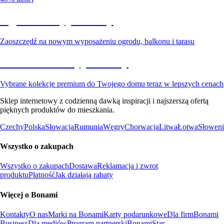
Ogród na wyprzedaży
Zaoszczędź na nowym wyposażeniu ogrodu, balkonu i tarasu
Premium na wyprzedaży
Vybrane kolekcje premium do Twojego domu teraz w lepszych cenach
Sklep internetowy z codzienną dawką inspiracji i najszerszą ofertą
pięknych produktów do mieszkania.
Czechy
Polska
Słowacja
Rumunia
Węgry
Chorwacja
Litwa
Łotwa
Słoweni
Wszystko o zakupach
Wszystko o zakupach
Dostawa
Reklamacja i zwrot
produktu
Płatność
Jak działają rabaty
Więcej o Bonami
Kontakty
O nas
Marki na Bonami
Karty podarunkowe
Dla firm
Bonami
Business
Dla mediów
Program partnerski
BonamiStar