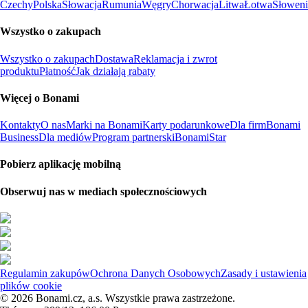
Czechy
Polska
Słowacja
Rumunia
Węgry
Chorwacja
Litwa
Łotwa
Słoweni
Wszystko o zakupach
Wszystko o zakupach
Dostawa
Reklamacja i zwrot
produktu
Płatność
Jak działają rabaty
Więcej o Bonami
Kontakty
O nas
Marki na Bonami
Karty podarunkowe
Dla firm
Bonami
Business
Dla mediów
Program partnerski
BonamiStar
Pobierz aplikację mobilną
Obserwuj nas w mediach społecznościowych
Regulamin zakupów
Ochrona Danych Osobowych
Zasady i ustawienia
plików cookie
© 2026 Bonami.cz, a.s. Wszystkie prawa zastrzeżone.