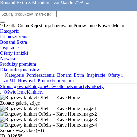
Bonami Extra × Micadoni |
Zniżka do 25% →
50 zł dla Ciebie
Rejestracja
Logowanie
Porównanie
Koszyk
Menu
Kategorie
Pomieszczenia
Bonami Extra
Inspiracje
Oferty i zniżki
Nowości
Produkty premium
Dla profesjonalistów
Kategorie
Pomieszczenia
Bonami Extra
Inspiracje
Oferty i
zniżki
Nowości
Produkty premium
Strona główna
Kategorie
Oświetlenie
Kinkiety
Kinkiety
...
Oświetlenie
Kinkiety
Zobacz galerię zdjęć
Zobacz wszystkie
(+1)
ID: 912656