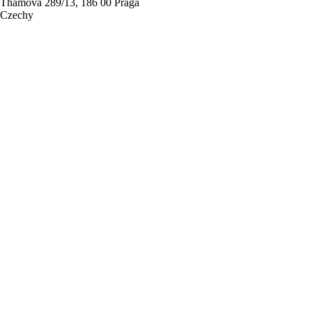
Thámova 289/13, 186 00 Praga
Czechy