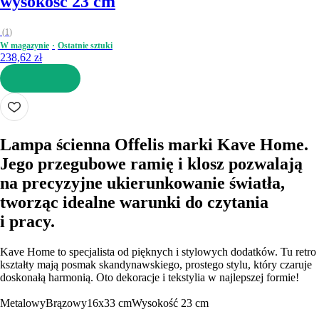
wysokość 23 cm
(
1
)
W magazynie
Ostatnie sztuki
238,62 zł
DO KOSZYKA
Lampa ścienna Offelis marki Kave Home.
Jego przegubowe ramię i klosz pozwalają
na precyzyjne ukierunkowanie światła,
tworząc idealne warunki do czytania
i pracy.
Kave Home to specjalista od pięknych i stylowych dodatków. Tu retro
kształty mają posmak skandynawskiego, prostego stylu, który czaruje
doskonałą harmonią. Oto dekoracje i tekstylia w najlepszej formie!
Metalowy
Brązowy
16x33 cm
Wysokość 23 cm