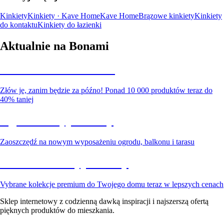
Kinkiety
Kinkiety · Kave Home
Kave Home
Brązowe kinkiety
Kinkiety
do kontaktu
Kinkiety do łazienki
Aktualnie na Bonami
Summer Sale do -40%
Złów je, zanim będzie za późno! Ponad 10 000 produktów teraz do
40% taniej
Ogród na wyprzedaży
Zaoszczędź na nowym wyposażeniu ogrodu, balkonu i tarasu
Premium na wyprzedaży
Vybrane kolekcje premium do Twojego domu teraz w lepszych cenach
Sklep internetowy z codzienną dawką inspiracji i najszerszą ofertą
pięknych produktów do mieszkania.