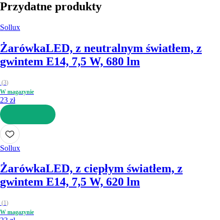
Przydatne produkty
Sollux
Żarówka
LED, z neutralnym światłem, z
gwintem E14, 7,5 W, 680 lm
(
3
)
W magazynie
23 zł
DO KOSZYKA
Sollux
Żarówka
LED, z ciepłym światłem, z
gwintem E14, 7,5 W, 620 lm
(
1
)
W magazynie