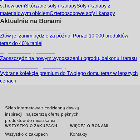
schowkiem
Skórzane sofy i kanapy
Sofy i kanapy z
materiałowym obiciem
Czteroosobowe sofy i kanapy
Aktualnie na Bonami
Summer Sale do -40%
Złów je, zanim będzie za późno! Ponad 10 000 produktów
teraz do 40% taniej
Ogród na wyprzedaży
Zaoszczędź na nowym wyposażeniu ogrodu, balkonu i tarasu
Premium na wyprzedaży
Vybrane kolekcje premium do Twojego domu teraz w lepszych
cenach
Sklep internetowy z codzienną dawką
inspiracji i najszerszą ofertą pięknych
produktów do mieszkania.
WSZYSTKO O ZAKUPACH
WIĘCEJ O BONAMI
Wszystko o zakupach
Kontakty