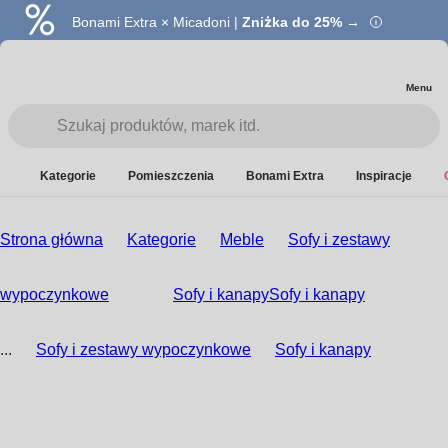
Bonami Extra × Micadoni |
Zniżka do 25% →
Menu
Kategorie
Pomieszczenia
Bonami Extra
Inspiracje
Strona główna
Kategorie
Meble
Sofy i zestawy
wypoczynkowe
Sofy i kanapy
Sofy i kanapy
...
Sofy i zestawy wypoczynkowe
Sofy i kanapy