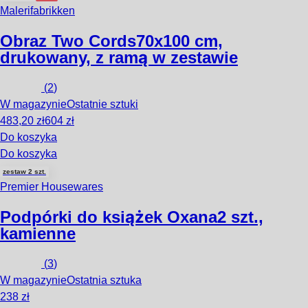
Malerifabrikken
Obraz Two Cords
70x100 cm,
drukowany, z ramą w zestawie
(
2
)
W magazynie
Ostatnie sztuki
483,20 zł
604 zł
Do koszyka
Do koszyka
zestaw 2 szt.
Premier Housewares
Podpórki do książek Oxana
2 szt.,
kamienne
(
3
)
W magazynie
Ostatnia sztuka
238 zł