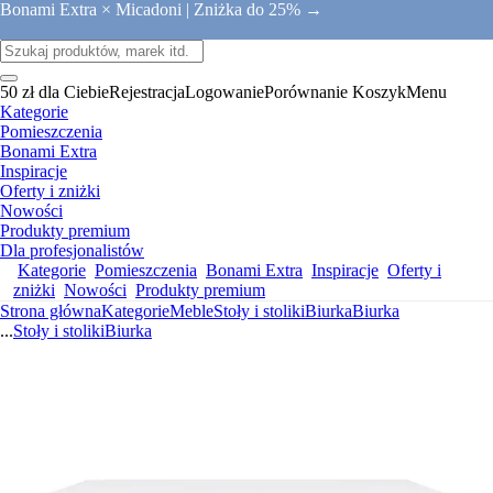
Bonami Extra × Micadoni |
Zniżka do 25% →
50 zł dla Ciebie
Rejestracja
Logowanie
Porównanie
Koszyk
Menu
Kategorie
Pomieszczenia
Bonami Extra
Inspiracje
Oferty i zniżki
Nowości
Produkty premium
Dla profesjonalistów
Kategorie
Pomieszczenia
Bonami Extra
Inspiracje
Oferty i
zniżki
Nowości
Produkty premium
Strona główna
Kategorie
Meble
Stoły i stoliki
Biurka
Biurka
...
Stoły i stoliki
Biurka