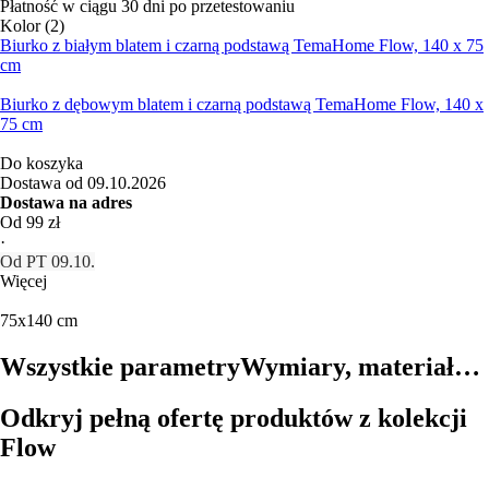
Płatność w ciągu 30 dni po przetestowaniu
Kolor (2)
Biurko z białym blatem i czarną podstawą TemaHome Flow, 140 x 75
cm
Biurko z dębowym blatem i czarną podstawą TemaHome Flow, 140 x
75 cm
Do koszyka
Dostawa od 09.10.2026
Dostawa na adres
Od 99 zł
·
Od PT 09.10.
Więcej
75x140 cm
Wszystkie parametry
Wymiary, materiał…
Odkryj pełną ofertę produktów z kolekcji
Flow