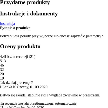
Przydatne produkty
Instrukcje i dokumenty
Instrukcja
Pytanie o produkt
Potrzebujesz porady przy wyborze lub chcesz zapytać o parametry?
Oceny produktu
4.4
Liczba recenzji
(
21
)
5
13
4
6
3
2
2
0
1
0
Jak działają recenzje?
L
Lenka K.
Czechy
,
01.09.2020
Łatwo się składa, stabilnie stoi i wygląda zwiewnie w przestrzeni.
Ta recenzja została przetłumaczona automatycznie.
J
Jana M.
Czechy
,
04.02.2020