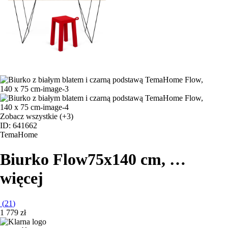
Zobacz wszystkie
(+3)
ID: 641662
TemaHome
Biurko Flow
75x140 cm
, …
więcej
(
21
)
1 779 zł