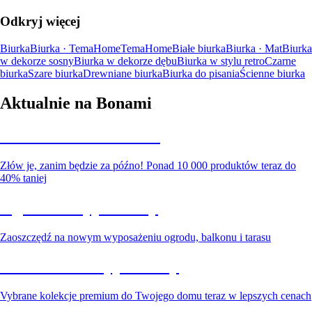
Odkryj więcej
Biurka
Biurka · TemaHome
TemaHome
Białe biurka
Biurka · Mat
Biurka
w dekorze sosny
Biurka w dekorze dębu
Biurka w stylu retro
Czarne
biurka
Szare biurka
Drewniane biurka
Biurka do pisania
Ścienne biurka
Aktualnie na Bonami
Summer Sale do -40%
Złów je, zanim będzie za późno! Ponad 10 000 produktów teraz do
40% taniej
Ogród na wyprzedaży
Zaoszczędź na nowym wyposażeniu ogrodu, balkonu i tarasu
Premium na wyprzedaży
Vybrane kolekcje premium do Twojego domu teraz w lepszych cenach