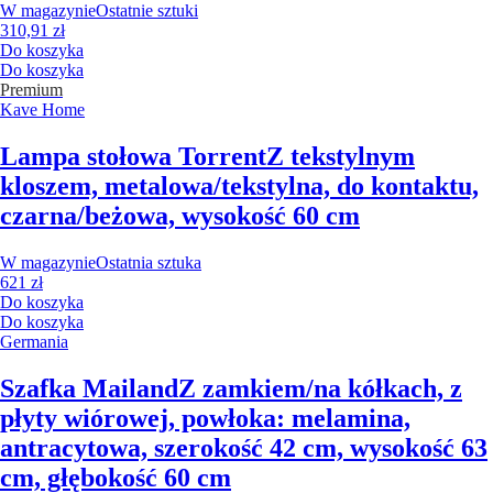
W magazynie
Ostatnie sztuki
310,91 zł
Do koszyka
Do koszyka
Premium
Kave Home
Lampa stołowa Torrent
Z tekstylnym
kloszem, metalowa/tekstylna, do kontaktu,
czarna/beżowa, wysokość 60 cm
W magazynie
Ostatnia sztuka
621 zł
Do koszyka
Do koszyka
Germania
Szafka Mailand
Z zamkiem/na kółkach, z
płyty wiórowej, powłoka: melamina,
antracytowa, szerokość 42 cm, wysokość 63
cm, głębokość 60 cm