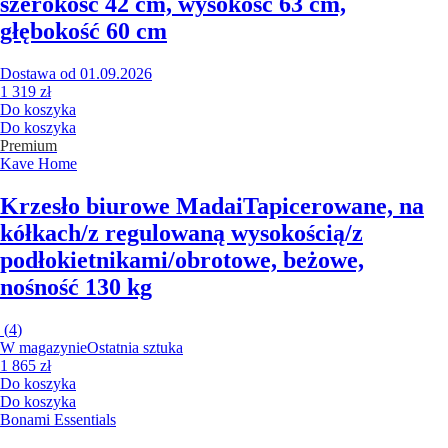
szerokość 42 cm, wysokość 63 cm,
głębokość 60 cm
Dostawa od 01.09.2026
1 319 zł
Do koszyka
Do koszyka
Premium
Kave Home
Krzesło biurowe Madai
Tapicerowane, na
kółkach/z regulowaną wysokością/z
podłokietnikami/obrotowe, beżowe,
nośność 130 kg
(
4
)
W magazynie
Ostatnia sztuka
1 865 zł
Do koszyka
Do koszyka
Bonami Essentials