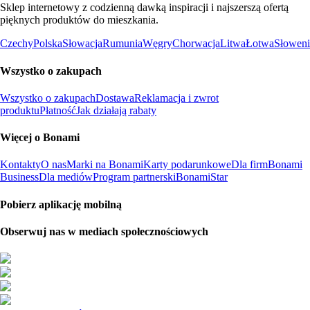
Sklep internetowy z codzienną dawką inspiracji i najszerszą ofertą
pięknych produktów do mieszkania.
Czechy
Polska
Słowacja
Rumunia
Węgry
Chorwacja
Litwa
Łotwa
Słoweni
Wszystko o zakupach
Wszystko o zakupach
Dostawa
Reklamacja i zwrot
produktu
Płatność
Jak działają rabaty
Więcej o Bonami
Kontakty
O nas
Marki na Bonami
Karty podarunkowe
Dla firm
Bonami
Business
Dla mediów
Program partnerski
BonamiStar
Pobierz aplikację mobilną
Obserwuj nas w mediach społecznościowych