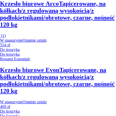
Krzesło biurowe Arco
Tapicerowane, na
kółkach/z regulowaną wysokością/z
podłokietnikami/obrotowe, czarne, nośność
120 kg
(
1
)
W magazynie
Ostatnie sztuki
554 zł
Do koszyka
Do koszyka
Bonami Essentials
Krzesło biurowe Evon
Tapicerowane, na
kółkach/z regulowaną wysokością/z
podłokietnikami/obrotowe, czarne, nośność
120 kg
W magazynie
Ostatnie sztuki
469 zł
Do koszyka
Do koszyka