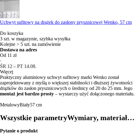
Uchwyt sufitowy na drążek do zasłony prysznicowej Wenko, 57 cm
Do koszyka
3 szt. w magazynie, szybka wysyłka
Kolejne > 5 szt. na zamówienie
Dostawa na adres
Od 11 zł
·
ŚR 12 – PT 14.08.
Więcej
Praktyczny aluminiowy uchwyt sufitowy marki Wenko został
zaprojektowany z myślą o większej stabilności i dłuższej żywotności
drążków do zasłon prysznicowych o średnicy od 20 do 25 mm. Jego
montaż jest bardzo prosty
– wystarczy użyć dołączonego materiału.
Metalowy
Biały
57 cm
Wszystkie parametry
Wymiary, materiał…
Pytanie o produkt