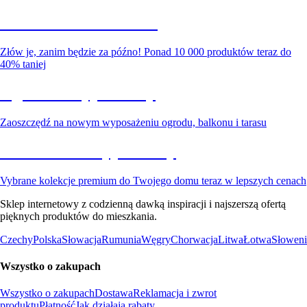
Summer Sale do -40%
Złów je, zanim będzie za późno! Ponad 10 000 produktów teraz do
40% taniej
Ogród na wyprzedaży
Zaoszczędź na nowym wyposażeniu ogrodu, balkonu i tarasu
Premium na wyprzedaży
Vybrane kolekcje premium do Twojego domu teraz w lepszych cenach
Sklep internetowy z codzienną dawką inspiracji i najszerszą ofertą
pięknych produktów do mieszkania.
Czechy
Polska
Słowacja
Rumunia
Węgry
Chorwacja
Litwa
Łotwa
Słoweni
Wszystko o zakupach
Wszystko o zakupach
Dostawa
Reklamacja i zwrot
produktu
Płatność
Jak działają rabaty