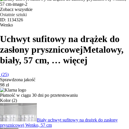
Zobacz wszystkie
Ostatnie sztuki
ID: 1134326
Wenko
Uchwyt sufitowy na drążek do
zasłony prysznicowej
Metalowy,
biały, 57 cm
, …
więcej
(
25
)
Sprawdzona jakość
98 zł
Płatność w ciągu 30 dni po przetestowaniu
Kolor (2)
Biały uchwyt sufitowy na drążek do zasłony
prysznicowej Wenko, 57 cm