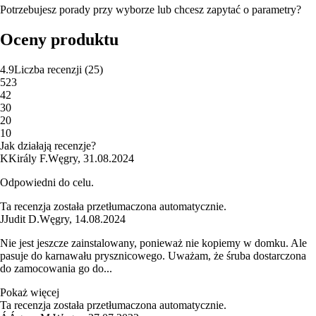
Potrzebujesz porady przy wyborze lub chcesz zapytać o parametry?
Oceny produktu
4.9
Liczba recenzji
(
25
)
5
23
4
2
3
0
2
0
1
0
Jak działają recenzje?
K
Király F.
Węgry
,
31.08.2024
Odpowiedni do celu.
Ta recenzja została przetłumaczona automatycznie.
J
Judit D.
Węgry
,
14.08.2024
Nie jest jeszcze zainstalowany, ponieważ nie kopiemy w domku. Ale
pasuje do karnawału prysznicowego. Uważam, że śruba dostarczona
do zamocowania go do...
Pokaż więcej
Ta recenzja została przetłumaczona automatycznie.