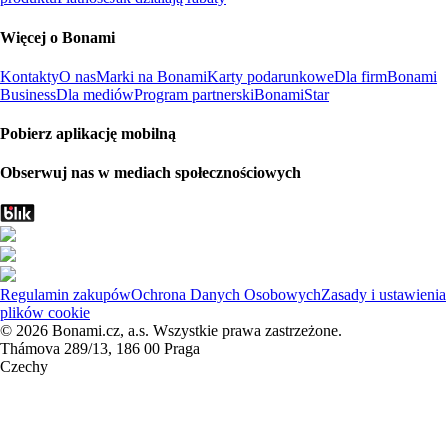
Więcej o Bonami
Kontakty
O nas
Marki na Bonami
Karty podarunkowe
Dla firm
Bonami
Business
Dla mediów
Program partnerski
BonamiStar
Pobierz aplikację mobilną
Obserwuj nas w mediach społecznościowych
Regulamin zakupów
Ochrona Danych Osobowych
Zasady i ustawienia
plików cookie
© 2026 Bonami.cz, a.s. Wszystkie prawa zastrzeżone.
Thámova 289/13, 186 00 Praga
Czechy