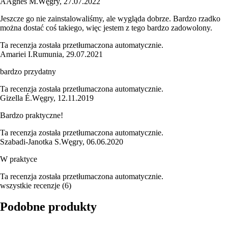
Á
Ágnes M.
Węgry
,
27.07.2022
Jeszcze go nie zainstalowaliśmy, ale wygląda dobrze. Bardzo rzadko
można dostać coś takiego, więc jestem z tego bardzo zadowolony.
Ta recenzja została przetłumaczona automatycznie.
Amariei I.
Rumunia
,
29.07.2021
bardzo przydatny
Ta recenzja została przetłumaczona automatycznie.
Gizella É.
Węgry
,
12.11.2019
Bardzo praktyczne!
Ta recenzja została przetłumaczona automatycznie.
Szabadi-Janotka S.
Węgry
,
06.06.2020
W praktyce
Ta recenzja została przetłumaczona automatycznie.
wszystkie recenzje
(
6
)
Podobne produkty