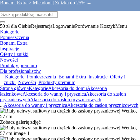
Bonami Extra × Micadoni |
Zniżka do 25% →
50 zł dla Ciebie
Rejestracja
Logowanie
Porównanie
Koszyk
Menu
Kategorie
Pomieszczenia
Bonami Extra
Inspiracje
Oferty i zniżki
Nowości
Produkty premium
Dla profesjonalistów
Kategorie
Pomieszczenia
Bonami Extra
Inspiracje
Oferty i
zniżki
Nowości
Produkty premium
Strona główna
Kategorie
Akcesoria do domu
Akcesoria
łazienkowe
Akcesoria do wanny i prysznica
Akcesoria do zasłon
prysznicowych
Akcesoria do zasłon prysznicowych
...
Akcesoria do wanny i prysznica
Akcesoria do zasłon prysznicowych
Zobacz galerię zdjęć