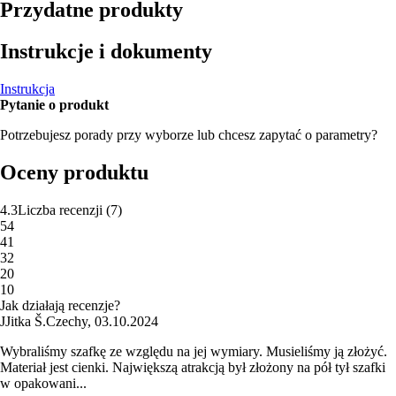
Przydatne produkty
Instrukcje i dokumenty
Instrukcja
Pytanie o produkt
Potrzebujesz porady przy wyborze lub chcesz zapytać o parametry?
Oceny produktu
4.3
Liczba recenzji
(
7
)
5
4
4
1
3
2
2
0
1
0
Jak działają recenzje?
J
Jitka Š.
Czechy
,
03.10.2024
Wybraliśmy szafkę ze względu na jej wymiary. Musieliśmy ją złożyć.
Materiał jest cienki. Największą atrakcją był złożony na pół tył szafki
w opakowani...