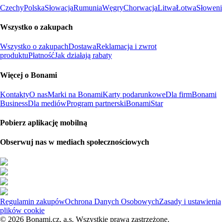
Czechy
Polska
Słowacja
Rumunia
Węgry
Chorwacja
Litwa
Łotwa
Słoweni
Wszystko o zakupach
Wszystko o zakupach
Dostawa
Reklamacja i zwrot
produktu
Płatność
Jak działają rabaty
Więcej o Bonami
Kontakty
O nas
Marki na Bonami
Karty podarunkowe
Dla firm
Bonami
Business
Dla mediów
Program partnerski
BonamiStar
Pobierz aplikację mobilną
Obserwuj nas w mediach społecznościowych
Regulamin zakupów
Ochrona Danych Osobowych
Zasady i ustawienia
plików cookie
© 2026 Bonami.cz, a.s. Wszystkie prawa zastrzeżone.