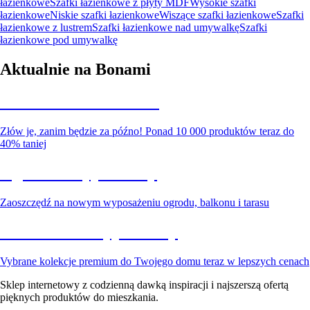
łazienkowe
Szafki łazienkowe z płyty MDF
Wysokie szafki
łazienkowe
Niskie szafki łazienkowe
Wiszące szafki łazienkowe
Szafki
łazienkowe z lustrem
Szafki łazienkowe nad umywalkę
Szafki
łazienkowe pod umywalkę
Aktualnie na Bonami
Summer Sale do -40%
Złów je, zanim będzie za późno! Ponad 10 000 produktów teraz do
40% taniej
Ogród na wyprzedaży
Zaoszczędź na nowym wyposażeniu ogrodu, balkonu i tarasu
Premium na wyprzedaży
Vybrane kolekcje premium do Twojego domu teraz w lepszych cenach
Sklep internetowy z codzienną dawką inspiracji i najszerszą ofertą
pięknych produktów do mieszkania.