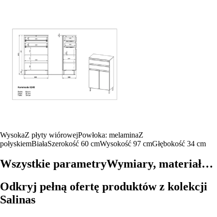
Wysoka
Z płyty wiórowej
Powłoka: melamina
Z
połyskiem
Biała
Szerokość 60 cm
Wysokość 97 cm
Głębokość 34 cm
Wszystkie parametry
Wymiary, materiał…
Odkryj pełną ofertę produktów z kolekcji
Salinas