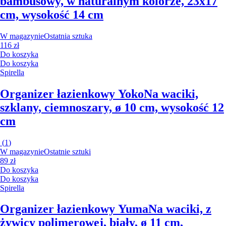
bambusowy, w naturalnym kolorze, 23x17
cm, wysokość 14 cm
W magazynie
Ostatnia sztuka
116 zł
Do koszyka
Do koszyka
Spirella
Organizer łazienkowy Yoko
Na waciki,
szklany, ciemnoszary, ø 10 cm, wysokość 12
cm
(
1
)
W magazynie
Ostatnie sztuki
89 zł
Do koszyka
Do koszyka
Spirella
Organizer łazienkowy Yuma
Na waciki, z
żywicy polimerowej, biały, ø 11 cm,