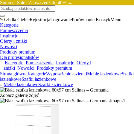
Summer Sale |
Zaoszczędź do 40% →
50 zł dla Ciebie
Rejestracja
Logowanie
Porównanie
Koszyk
Menu
Kategorie
Pomieszczenia
Inspiracje
Oferty i zniżki
Nowości
Produkty premium
Dla profesjonalistów
Kategorie
Pomieszczenia
Inspiracje
Oferty i
zniżki
Nowości
Produkty premium
Strona główna
Kategorie
Wyposażenie łazienki
Meble łazienkowe
Szafki
łazienkowe
Szafki łazienkowe
...
Meble łazienkowe
Szafki łazienkowe
Zobacz galerię zdjęć