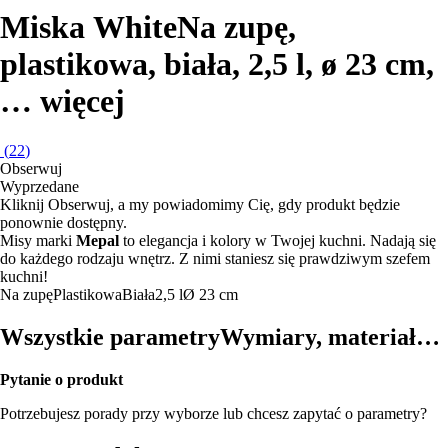
Miska White
Na zupę,
plastikowa, biała, 2,5 l, ø 23 cm
,
…
więcej
(
22
)
Obserwuj
Wyprzedane
Kliknij Obserwuj, a my powiadomimy Cię, gdy produkt będzie
ponownie dostępny.
Misy marki
Mepal
to elegancja i kolory w Twojej kuchni. Nadają się
do każdego rodzaju wnętrz. Z nimi staniesz się prawdziwym szefem
kuchni!
Na zupę
Plastikowa
Biała
2,5 l
Ø 23 cm
Wszystkie parametry
Wymiary, materiał…
Pytanie o produkt
Potrzebujesz porady przy wyborze lub chcesz zapytać o parametry?