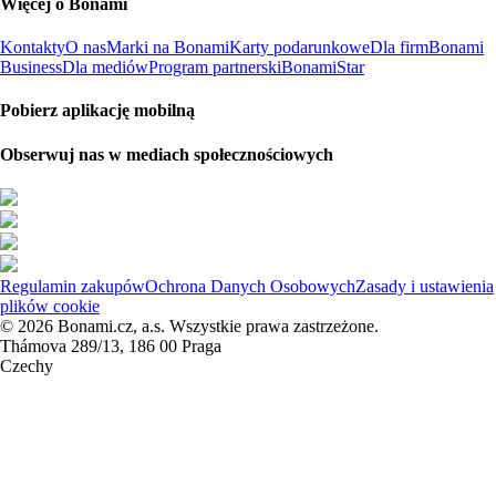
Więcej o Bonami
Kontakty
O nas
Marki na Bonami
Karty podarunkowe
Dla firm
Bonami
Business
Dla mediów
Program partnerski
BonamiStar
Pobierz aplikację mobilną
Obserwuj nas w mediach społecznościowych
Regulamin zakupów
Ochrona Danych Osobowych
Zasady i ustawienia
plików cookie
© 2026 Bonami.cz, a.s. Wszystkie prawa zastrzeżone.
Thámova 289/13, 186 00 Praga
Czechy