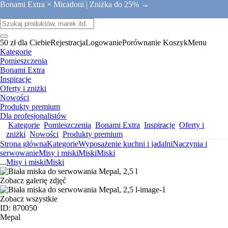
Bonami Extra × Micadoni |
Zniżka do 25% →
50 zł dla Ciebie
Rejestracja
Logowanie
Porównanie
Koszyk
Menu
Kategorie
Pomieszczenia
Bonami Extra
Inspiracje
Oferty i zniżki
Nowości
Produkty premium
Dla profesjonalistów
Kategorie
Pomieszczenia
Bonami Extra
Inspiracje
Oferty i
zniżki
Nowości
Produkty premium
Strona główna
Kategorie
Wyposażenie kuchni i jadalni
Naczynia i
serwowanie
Misy i miski
Miski
Miski
...
Misy i miski
Miski
Zobacz galerię zdjęć
Zobacz wszystkie
ID: 870050
Mepal