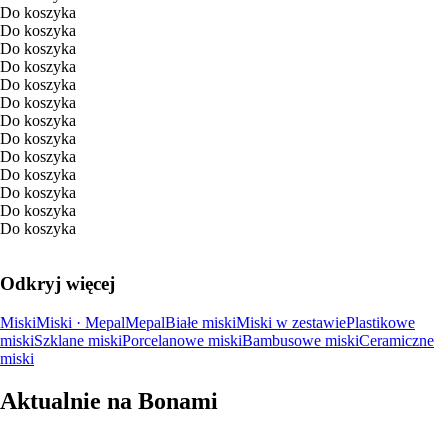
Do koszyka
Do koszyka
Do koszyka
Do koszyka
Do koszyka
Do koszyka
Do koszyka
Do koszyka
Do koszyka
Do koszyka
Do koszyka
Do koszyka
Do koszyka
Odkryj więcej
Miski
Miski · Mepal
Mepal
Białe miski
Miski w zestawie
Plastikowe
miski
Szklane miski
Porcelanowe miski
Bambusowe miski
Ceramiczne
miski
Aktualnie na Bonami
Summer Sale do -40%