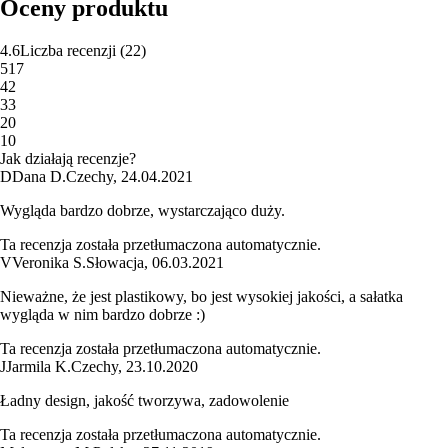
Oceny produktu
4.6
Liczba recenzji
(
22
)
5
17
4
2
3
3
2
0
1
0
Jak działają recenzje?
D
Dana D.
Czechy
,
24.04.2021
Wygląda bardzo dobrze, wystarczająco duży.
Ta recenzja została przetłumaczona automatycznie.
V
Veronika S.
Słowacja
,
06.03.2021
Nieważne, że jest plastikowy, bo jest wysokiej jakości, a sałatka
wygląda w nim bardzo dobrze :)
Ta recenzja została przetłumaczona automatycznie.
J
Jarmila K.
Czechy
,
23.10.2020
Ładny design, jakość tworzywa, zadowolenie
Ta recenzja została przetłumaczona automatycznie.