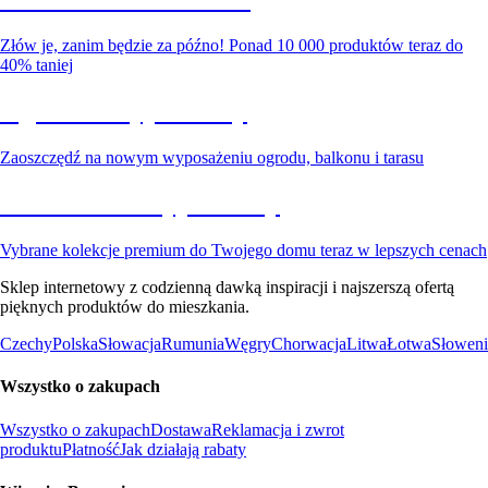
Złów je, zanim będzie za późno! Ponad 10 000 produktów teraz do
40% taniej
Ogród na wyprzedaży
Zaoszczędź na nowym wyposażeniu ogrodu, balkonu i tarasu
Premium na wyprzedaży
Vybrane kolekcje premium do Twojego domu teraz w lepszych cenach
Sklep internetowy z codzienną dawką inspiracji i najszerszą ofertą
pięknych produktów do mieszkania.
Czechy
Polska
Słowacja
Rumunia
Węgry
Chorwacja
Litwa
Łotwa
Słoweni
Wszystko o zakupach
Wszystko o zakupach
Dostawa
Reklamacja i zwrot
produktu
Płatność
Jak działają rabaty