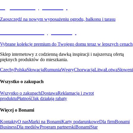
Ogród na wyprzedaży
Zaoszczędź na nowym wyposażeniu ogrodu, balkonu i tarasu
Premium na wyprzedaży
Vybrane kolekcje premium do Twojego domu teraz w lepszych cenach
Sklep internetowy z codzienną dawką inspiracji i najszerszą ofertą
pięknych produktów do mieszkania.
Czechy
Polska
Słowacja
Rumunia
Węgry
Chorwacja
Litwa
Łotwa
Słoweni
Wszystko o zakupach
Wszystko o zakupach
Dostawa
Reklamacja i zwrot
produktu
Płatność
Jak działają rabaty
Więcej o Bonami
Kontakty
O nas
Marki na Bonami
Karty podarunkowe
Dla firm
Bonami
Business
Dla mediów
Program partnerski
BonamiStar