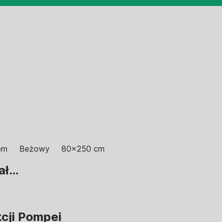
em
Beżowy
80x250 cm
ał…
kcji Pompei