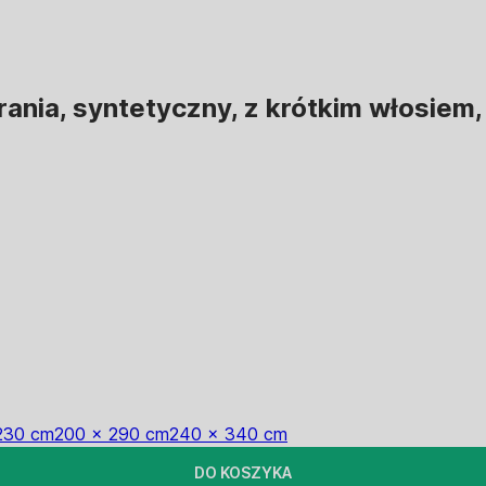
rania, syntetyczny, z krótkim włosie
230 cm
200 x 290 cm
240 x 340 cm
DO KOSZYKA