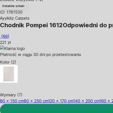
Ostatnie sztuki
ID: 1781530
Ayyildiz Carpets
Chodnik Pompei 1612
Odpowiedni do p
(
66
)
221 zł
Płatność w ciągu 30 dni po przetestowaniu
Kolor (2)
Wymiary (7)
80 x 150 cm
80 x 250 cm
120 x 170 cm
140 x 200 cm
160 x 