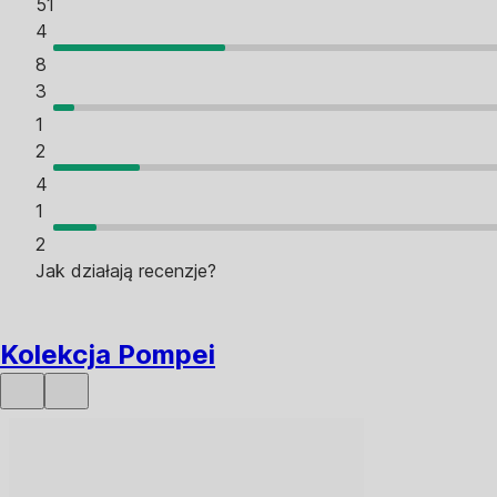
51
4
8
3
1
2
4
1
2
Jak działają recenzje?
Kolekcja Pompei