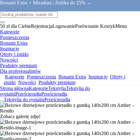
Bonami Extra × Micadoni |
Zniżka do 25% →
50 zł dla Ciebie
Rejestracja
Logowanie
Porównanie
Koszyk
Menu
Kategorie
Pomieszczenia
Bonami Extra
Inspiracje
Oferty i zniżki
Nowości
Produkty premium
Dla profesjonalistów
Kategorie
Pomieszczenia
Bonami Extra
Inspiracje
Oferty i
zniżki
Nowości
Produkty premium
Strona główna
Kategorie
Tekstylia
Tekstylia do
sypialni
Prześcieradła
Prześcieradła
...
Tekstylia do sypialni
Prześcieradła
Zobacz galerię zdjęć