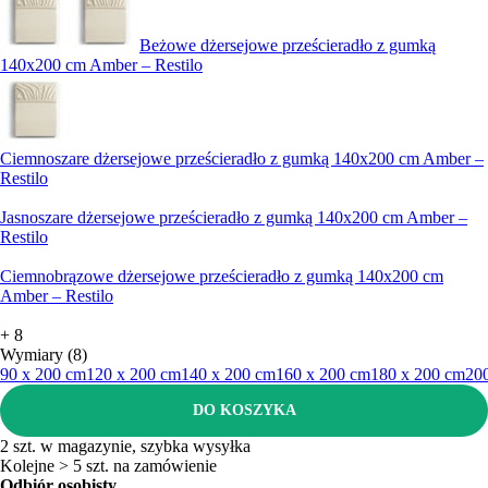
Beżowe dżersejowe prześcieradło z gumką
140x200 cm Amber – Restilo
Ciemnoszare dżersejowe prześcieradło z gumką 140x200 cm Amber –
Restilo
Jasnoszare dżersejowe prześcieradło z gumką 140x200 cm Amber –
Restilo
Ciemnobrązowe dżersejowe prześcieradło z gumką 140x200 cm
Amber – Restilo
+
8
Wymiary (8)
90 x 200 cm
120 x 200 cm
140 x 200 cm
160 x 200 cm
180 x 200 cm
20
DO KOSZYKA
2 szt. w magazynie, szybka wysyłka
Kolejne > 5 szt. na zamówienie
Odbiór osobisty