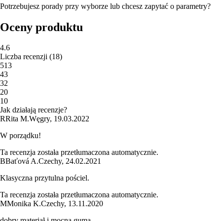
Potrzebujesz porady przy wyborze lub chcesz zapytać o parametry?
Oceny produktu
4.6
Liczba recenzji
(
18
)
5
13
4
3
3
2
2
0
1
0
Jak działają recenzje?
R
Rita M.
Węgry
,
19.03.2022
W porządku!
Ta recenzja została przetłumaczona automatycznie.
B
Baťová A.
Czechy
,
24.02.2021
Klasyczna przytulna pościel.
Ta recenzja została przetłumaczona automatycznie.
M
Monika K.
Czechy
,
13.11.2020
dobry materiał i mocna guma