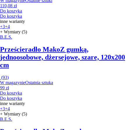
W magazynie
Ostatnie sztuki
110,08 zł
Do koszyka
Do koszyka
inne warianty
+3
+4
+ Wymiary (5)
B.E.S.
Prześcieradło Mako
Z gumką,
jednoosobowe, dżersejowe, szare, 120x200
cm
(
93
)
W magazynie
Ostatnia sztuka
99 zł
Do koszyka
Do koszyka
inne warianty
+3
+4
+ Wymiary (5)
B.E.S.