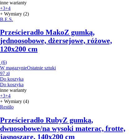
inne warianty
+3
+4
+ Wymiary (2)
B.E.S.
Prześcieradło Mako
Z gumką,
jednoosobowe, dżersejowe, różowe,
120x200 cm
(
6
)
W magazynie
Ostatnie sztuki
97 zł
Do koszyka
Do koszyka
inne warianty
+3
+4
+ Wymiary (4)
Restilo
Prześcieradło Ruby
Z gumką,
dwuosobowe/na wysoki materac, frotte,
jasnoszare, 140x200 cm