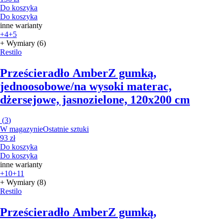
Do koszyka
Do koszyka
inne warianty
+4
+5
+ Wymiary (6)
Restilo
Prześcieradło Amber
Z gumką,
jednoosobowe/na wysoki materac,
dżersejowe, jasnozielone, 120x200 cm
(
3
)
W magazynie
Ostatnie sztuki
93 zł
Do koszyka
Do koszyka
inne warianty
+10
+11
+ Wymiary (8)
Restilo
Prześcieradło Amber
Z gumką,