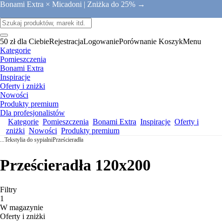
Bonami Extra × Micadoni |
Zniżka do 25% →
50 zł dla Ciebie
Rejestracja
Logowanie
Porównanie
Koszyk
Menu
Kategorie
Pomieszczenia
Bonami Extra
Inspiracje
Oferty i zniżki
Nowości
Produkty premium
Dla profesjonalistów
Kategorie
Pomieszczenia
Bonami Extra
Inspiracje
Oferty i
zniżki
Nowości
Produkty premium
...
Tekstylia do sypialni
Prześcieradła
Prześcieradła 120x200
Filtry
1
W magazynie
Oferty i zniżki