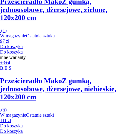
Prześcieradło Mako
Z gumką,
jednoosobowe, dżersejowe, zielone,
120x200 cm
(
1
)
W magazynie
Ostatnia sztuka
97 zł
Do koszyka
Do koszyka
inne warianty
+3
+4
B.E.S.
Prześcieradło Mako
Z gumką,
jednoosobowe, dżersejowe, niebieskie,
120x200 cm
(
5
)
W magazynie
Ostatnie sztuki
111 zł
Do koszyka
Do koszyka