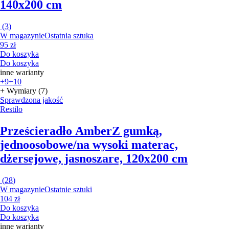
140x200 cm
(
3
)
W magazynie
Ostatnia sztuka
95 zł
Do koszyka
Do koszyka
inne warianty
+9
+10
+ Wymiary (7)
Sprawdzona jakość
Restilo
Prześcieradło Amber
Z gumką,
jednoosobowe/na wysoki materac,
dżersejowe, jasnoszare, 120x200 cm
(
28
)
W magazynie
Ostatnie sztuki
104 zł
Do koszyka
Do koszyka
inne warianty