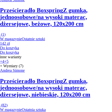
Prześcieradło Boxspring
Z gumką,
jednoosobowe/na wysoki materac,
dżersejowe, beżowe, 120x200 cm
(
1
)
W magazynie
Ostatnie sztuki
142 zł
Do koszyka
Do koszyka
inne warianty
+4
+5
+ Wymiary (7)
Andrea Simone
Prześcieradło Boxspring
Z gumką,
jednoosobowe/na wysoki materac,
dżersejowe, niebieskie, 120x200 cm
(
82
)
W magazynie
Ostatnia sztuka