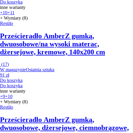
Do koszyka
inne warianty
+10
+11
+ Wymiary (8)
Restilo
Prześcieradło Amber
Z gumką,
dwuosobowe/na wysoki materac,
dżersejowe, kremowe, 140x200 cm
(
17
)
W magazynie
Ostatnia sztuka
91 zł
Do koszyka
Do koszyka
inne warianty
+9
+10
+ Wymiary (8)
Restilo
Prześcieradło Amber
Z gumką,
dwuosobowe, dżersejowe, ciemnobrązowe,