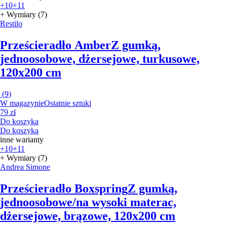
+10
+11
+ Wymiary (7)
Restilo
Prześcieradło Amber
Z gumką,
jednoosobowe, dżersejowe, turkusowe,
120x200 cm
(
9
)
W magazynie
Ostatnie sztuki
79 zł
Do koszyka
Do koszyka
inne warianty
+10
+11
+ Wymiary (7)
Andrea Simone
Prześcieradło Boxspring
Z gumką,
jednoosobowe/na wysoki materac,
dżersejowe, brązowe, 120x200 cm