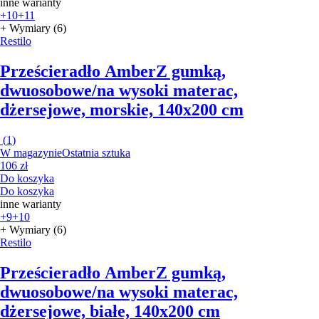
inne warianty
+10
+11
+ Wymiary (6)
Restilo
Prześcieradło Amber
Z gumką,
dwuosobowe/na wysoki materac,
dżersejowe, morskie, 140x200 cm
(
1
)
W magazynie
Ostatnia sztuka
106 zł
Do koszyka
Do koszyka
inne warianty
+9
+10
+ Wymiary (6)
Restilo
Prześcieradło Amber
Z gumką,
dwuosobowe/na wysoki materac,
dżersejowe, białe, 140x200 cm