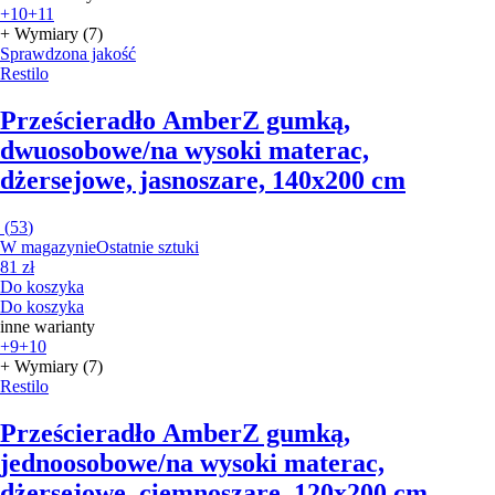
+10
+11
+ Wymiary (7)
Sprawdzona jakość
Restilo
Prześcieradło Amber
Z gumką,
dwuosobowe/na wysoki materac,
dżersejowe, jasnoszare, 140x200 cm
(
53
)
W magazynie
Ostatnie sztuki
81 zł
Do koszyka
Do koszyka
inne warianty
+9
+10
+ Wymiary (7)
Restilo
Prześcieradło Amber
Z gumką,
jednoosobowe/na wysoki materac,
dżersejowe, ciemnoszare, 120x200 cm