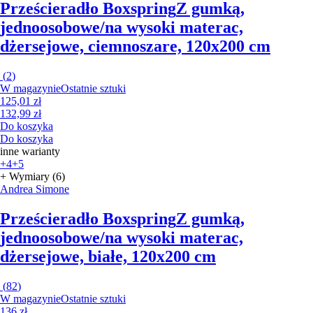
Prześcieradło Boxspring
Z gumką,
jednoosobowe/na wysoki materac,
dżersejowe, ciemnoszare, 120x200 cm
(
2
)
W magazynie
Ostatnie sztuki
125,01 zł
132,99 zł
Do koszyka
Do koszyka
inne warianty
+4
+5
+ Wymiary (6)
Andrea Simone
Prześcieradło Boxspring
Z gumką,
jednoosobowe/na wysoki materac,
dżersejowe, białe, 120x200 cm
(
82
)
W magazynie
Ostatnie sztuki
136 zł