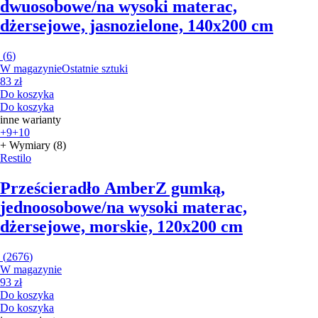
dwuosobowe/na wysoki materac,
dżersejowe, jasnozielone, 140x200 cm
(
6
)
W magazynie
Ostatnie sztuki
83 zł
Do koszyka
Do koszyka
inne warianty
+9
+10
+ Wymiary (8)
Restilo
Prześcieradło Amber
Z gumką,
jednoosobowe/na wysoki materac,
dżersejowe, morskie, 120x200 cm
(
2676
)
W magazynie
93 zł
Do koszyka
Do koszyka