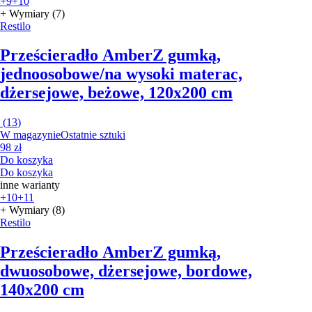
+9
+10
+ Wymiary (7)
Restilo
Prześcieradło Amber
Z gumką,
jednoosobowe/na wysoki materac,
dżersejowe, beżowe, 120x200 cm
(
13
)
W magazynie
Ostatnie sztuki
98 zł
Do koszyka
Do koszyka
inne warianty
+10
+11
+ Wymiary (8)
Restilo
Prześcieradło Amber
Z gumką,
dwuosobowe, dżersejowe, bordowe,
140x200 cm