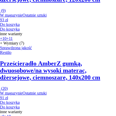
(
9
)
W magazynie
Ostatnie sztuki
93 zł
Do koszyka
Do koszyka
inne warianty
+10
+11
+ Wymiary (7)
Sprawdzona jakość
Restilo
Prześcieradło Amber
Z gumką,
dwuosobowe/na wysoki materac,
dżersejowe, ciemnoszare, 140x200 cm
(
20
)
W magazynie
Ostatnie sztuki
91 zł
Do koszyka
Do koszyka
inne warianty