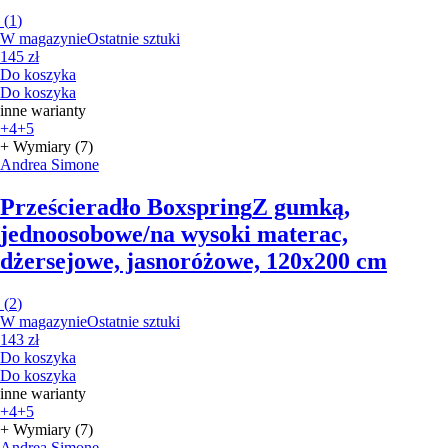
(
1
)
W magazynie
Ostatnie sztuki
145 zł
Do koszyka
Do koszyka
inne warianty
+4
+5
+ Wymiary (7)
Andrea Simone
Prześcieradło Boxspring
Z gumką,
jednoosobowe/na wysoki materac,
dżersejowe, jasnoróżowe, 120x200 cm
(
2
)
W magazynie
Ostatnie sztuki
143 zł
Do koszyka
Do koszyka
inne warianty
+4
+5
+ Wymiary (7)
Andrea Simone