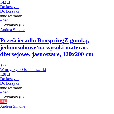
142 zł
Do koszyka
Do koszyka
inne warianty
+4
+5
+ Wymiary (6)
Andrea Simone
Prześcieradło Boxspring
Z gumką,
jednoosobowe/na wysoki materac,
dżersejowe, jasnoszare, 120x200 cm
(
2
)
W magazynie
Ostatnie sztuki
128 zł
Do koszyka
Do koszyka
inne warianty
+4
+5
+ Wymiary (6)
-6%
Andrea Simone