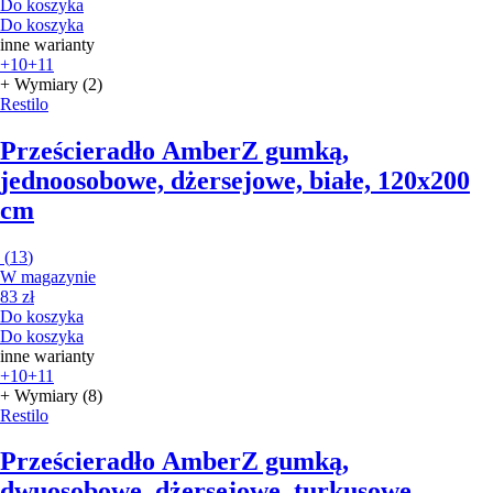
Do koszyka
Do koszyka
inne warianty
+10
+11
+ Wymiary (2)
Restilo
Prześcieradło Amber
Z gumką,
jednoosobowe, dżersejowe, białe, 120x200
cm
(
13
)
W magazynie
83 zł
Do koszyka
Do koszyka
inne warianty
+10
+11
+ Wymiary (8)
Restilo
Prześcieradło Amber
Z gumką,
dwuosobowe, dżersejowe, turkusowe,