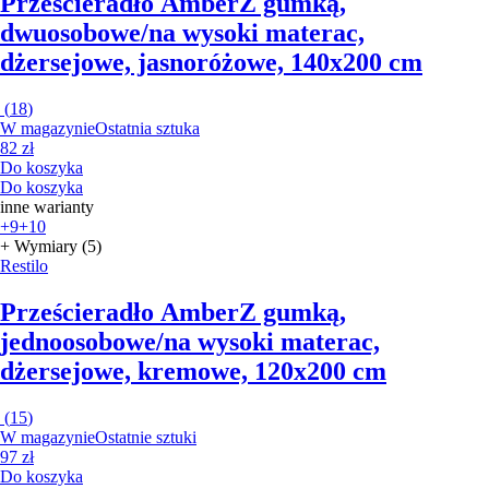
Prześcieradło Amber
Z gumką,
dwuosobowe/na wysoki materac,
dżersejowe, jasnoróżowe, 140x200 cm
(
18
)
W magazynie
Ostatnia sztuka
82 zł
Do koszyka
Do koszyka
inne warianty
+9
+10
+ Wymiary (5)
Restilo
Prześcieradło Amber
Z gumką,
jednoosobowe/na wysoki materac,
dżersejowe, kremowe, 120x200 cm
(
15
)
W magazynie
Ostatnie sztuki
97 zł
Do koszyka