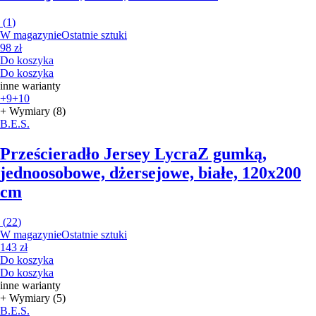
(
1
)
W magazynie
Ostatnie sztuki
98 zł
Do koszyka
Do koszyka
inne warianty
+9
+10
+ Wymiary (8)
B.E.S.
Prześcieradło Jersey Lycra
Z gumką,
jednoosobowe, dżersejowe, białe, 120x200
cm
(
22
)
W magazynie
Ostatnie sztuki
143 zł
Do koszyka
Do koszyka
inne warianty
+ Wymiary (5)
B.E.S.