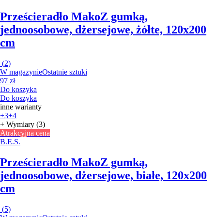
Prześcieradło Mako
Z gumką,
jednoosobowe, dżersejowe, żółte, 120x200
cm
(
2
)
W magazynie
Ostatnie sztuki
97 zł
Do koszyka
Do koszyka
inne warianty
+3
+4
+ Wymiary (3)
Atrakcyjna cena
B.E.S.
Prześcieradło Mako
Z gumką,
jednoosobowe, dżersejowe, białe, 120x200
cm
(
5
)