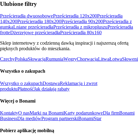
Ulubione filtry
Prześcieradła dwuosobowe
Prześcieradła 120x200
Prześcieradła
140x200
Prześcieradła 180x200
Prześcieradła 90x200
Prześcieradła z
gumką
Lniane prześcieradła
Prześcieradła z mikropluszu
Prześcieradła
frotte
Dżerzejowe prześcieradła
Prześcieradła 80x160
Sklep internetowy z codzienną dawką inspiracji i najszerszą ofertą
pięknych produktów do mieszkania.
Czechy
Polska
Słowacja
Rumunia
Węgry
Chorwacja
Litwa
Łotwa
Słoweni
Wszystko o zakupach
Wszystko o zakupach
Dostawa
Reklamacja i zwrot
produktu
Płatność
Jak działają rabaty
Więcej o Bonami
Kontakty
O nas
Marki na Bonami
Karty podarunkowe
Dla firm
Bonami
Business
Dla mediów
Program partnerski
BonamiStar
Pobierz aplikację mobilną