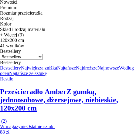
Nowości
Premium
Rozmiar prześcieradła
Rodzaj
Kolor
Skład i rodzaj materiału
+ Więcej (9)
120x200 cm
41 wyników
Bestsellery
Bestsellery
Bestsellery
Największa zniżka
Najtańsze
Najdroższe
Najnowsze
Według
ocen
Najtańsze ze sztukę
Restilo
Prześcieradło Amber
Z gumką,
jednoosobowe, dżersejowe, niebieskie,
120x200 cm
(
2
)
W magazynie
Ostatnie sztuki
88 zł