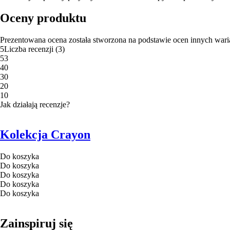
Oceny produktu
Prezentowana ocena została stworzona na podstawie ocen innych wari
5
Liczba recenzji
(
3
)
5
3
4
0
3
0
2
0
1
0
Jak działają recenzje?
Kolekcja Crayon
Do koszyka
Do koszyka
Do koszyka
Do koszyka
Do koszyka
Zainspiruj się