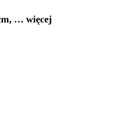
 cm
, …
więcej