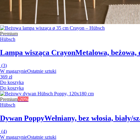
Premium
Hübsch
Lampa wisząca Crayon
Metalowa, beżowa, 
(
3
)
W magazynie
Ostatnie sztuki
369 zł
Do koszyka
Do koszyka
Premium
-20%
Hübsch
Dywan Poppy
Wełniany, bez włosia, biały/s
(
4
)
W magazynie
Ostatnie sztuki