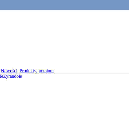
Nowości
Produkty premium
le
Żyrandole