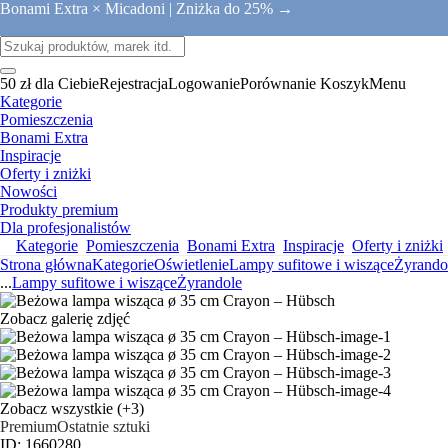
Bonami Extra × Micadoni |
Zniżka do 25% →
50 zł dla Ciebie
Rejestracja
Logowanie
Porównanie
Koszyk
Menu
Kategorie
Pomieszczenia
Bonami Extra
Inspiracje
Oferty i zniżki
Nowości
Produkty premium
Dla profesjonalistów
Kategorie
Pomieszczenia
Bonami Extra
Inspiracje
Oferty i zniżki
Strona główna
Kategorie
Oświetlenie
Lampy sufitowe i wiszące
Żyrando
...
Lampy sufitowe i wiszące
Żyrandole
Zobacz galerię zdjęć
Zobacz wszystkie
(+3)
Premium
Ostatnie sztuki
ID: 1660280