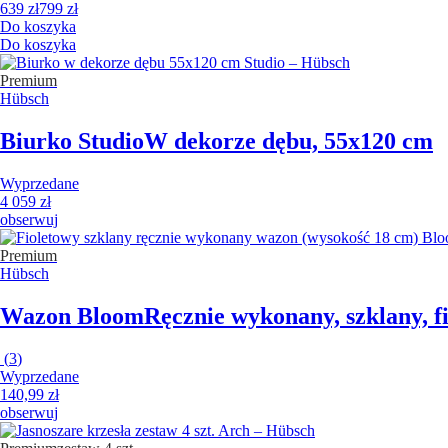
639 zł
799 zł
Do koszyka
Do koszyka
Premium
Hübsch
Biurko Studio
W dekorze dębu, 55x120 cm
Wyprzedane
4 059 zł
obserwuj
Premium
Hübsch
Wazon Bloom
Ręcznie wykonany, szklany, f
(
3
)
Wyprzedane
140,99 zł
obserwuj