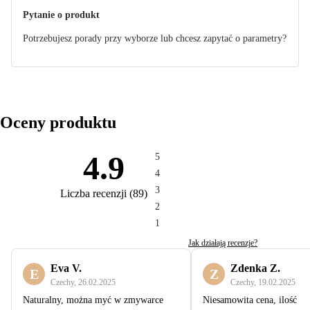
Pytanie o produkt
Potrzebujesz porady przy wyborze lub chcesz zapytać o parametry?
Oceny produktu
4.9
5
4
3
Liczba recenzji
(
89
)
2
1
Jak działają recenzje?
Eva V.
Zdenka Z.
E
Z
Czechy
,
26.02.2025
Czechy
,
19.02.2025
Naturalny, można myć w zmywarce
Niesamowita cena, ilość