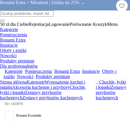
Bonami Extra × Micadoni |
Zniżka do 25% →
50 zł dla Ciebie
Rejestracja
Logowanie
Porównanie
Koszyk
Menu
Kategorie
Pomieszczenia
Bonami Extra
Inspiracje
Oferty i zniżki
Nowości
Produkty premium
Dla profesjonalistów
Kategorie
Pomieszczenia
Bonami Extra
Inspiracje
Oferty i
zniżki
Nowości
Produkty premium
Strona główna
Kategorie
Wyposażenie kuchni i
...
Chochle, łyżki
jadalni
Akcesoria kuchenne i przybory
Chochle,
i łopatki
Zestawy
łyżki i łopatki
Zestawy przyborów
przyborów
kuchennych
Zestawy przyborów kuchennych
kuchennych
ID: 1454970
Bonami Essentials