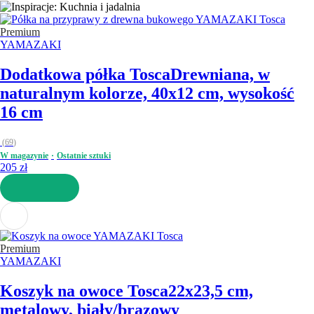
Premium
YAMAZAKI
Dodatkowa półka Tosca
Drewniana, w
naturalnym kolorze, 40x12 cm, wysokość
16 cm
(
69
)
W magazynie
Ostatnie sztuki
205 zł
DO KOSZYKA
Premium
YAMAZAKI
Koszyk na owoce Tosca
22x23,5 cm,
metalowy, biały/brązowy