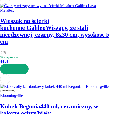
Metaltex
Wieszak na ścierki
kuchenne Galileo
Wiszący, ze stali
nierdzewnej, czarny, 8x30 cm, wysokość 5
cm
(
49
)
W magazynie
44 zł
DO KOSZYKA
Premium
Bloomingville
Kubek Begonia
440 ml, ceramiczny, w
kolorze ochry/biały