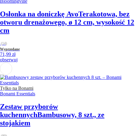
Bloomingville
Osłonka na doniczkę Avo
Terakotowa, bez
otworu drenażowego, ø 12 cm, wysokość 12
cm
(
14
)
Wyprzedane
71,99 zł
obserwuj
Tylko na Bonami
Bonami Essentials
Zestaw przyborów
kuchennych
Bambusowy, 8 szt., ze
stojakiem
(
89
)