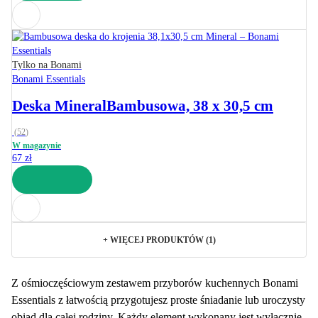
DO KOSZYKA
Tylko na Bonami
Bonami Essentials
Deska Mineral
Bambusowa, 38 x 30,5 cm
(
52
)
W magazynie
67 zł
DO KOSZYKA
+
WIĘCEJ PRODUKTÓW (1)
Z ośmioczęściowym zestawem przyborów kuchennych Bonami
Essentials z łatwością przygotujesz proste śniadanie lub uroczysty
obiad dla całej rodziny. Każdy element wykonany jest wyłącznie