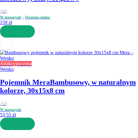
(
52
)
W magazynie
Ostatnia sztuka
159 zł
DO KOSZYKA
Atrakcyjna cena
Wenko
Pojemnik Mera
Bambusowy, w naturalnym
kolorze, 30x15x8 cm
(
12
)
W magazynie
53,55 zł
DO KOSZYKA