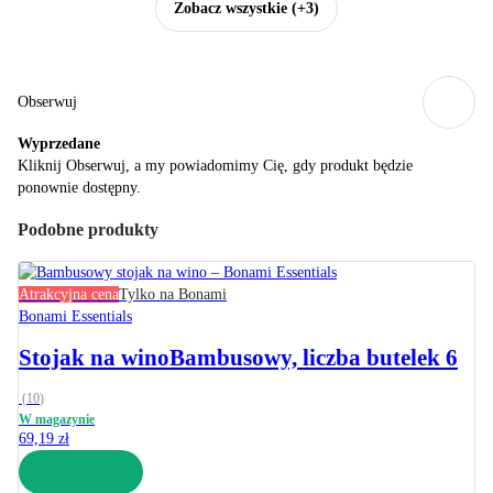
Zobacz wszystkie
(+3)
Obserwuj
Wyprzedane
Kliknij Obserwuj, a my powiadomimy Cię, gdy produkt będzie
ponownie dostępny.
Podobne produkty
Atrakcyjna cena
Tylko na Bonami
Bonami Essentials
Stojak na wino
Bambusowy, liczba butelek 6
(
10
)
W magazynie
69,19 zł