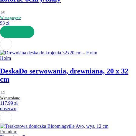
(
4
)
W magazynie
93 zł
DO KOSZYKA
Holm
Deska
Do serwowania, drewniana, 20 x 32
cm
(
2
)
Wyprzedane
117,99 zł
obserwuj
Premium