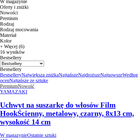
W magazynie
Oferty i zniżki
Nowości
Premium
Rodzaj
Rodzaj mocowania
Materiał
Kolor
+ Więcej (6)
16 wyników
Bestsellery
Bestsellery
Bestsellery
Największa zniżka
Najtańsze
Najdroższe
Najnowsze
Według
ocen
Najtańsze ze sztukę
Premium
Nowość
YAMAZAKI
Uchwyt na suszarkę do włosów Film
Hook
Ścienny, metalowy, czarny, 8x13 cm,
wysokość 14 cm
W magazynie
Ostatnie sztuki