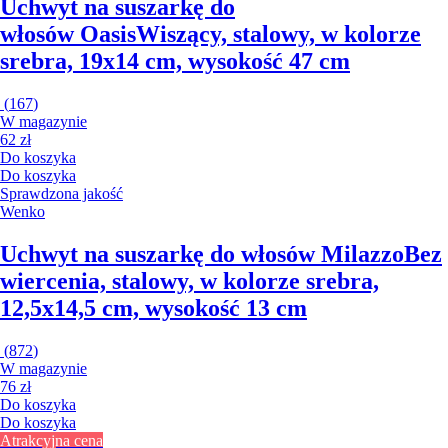
Uchwyt na suszarkę do
włosów Oasis
Wiszący, stalowy, w kolorze
srebra, 19x14 cm, wysokość 47 cm
(
167
)
W magazynie
62 zł
Do koszyka
Do koszyka
Sprawdzona jakość
Wenko
Uchwyt na suszarkę do włosów Milazzo
Bez
wiercenia, stalowy, w kolorze srebra,
12,5x14,5 cm, wysokość 13 cm
(
872
)
W magazynie
76 zł
Do koszyka
Do koszyka
Atrakcyjna cena