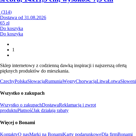
(
314
)
Dostawa od 31.08.2026
65 zł
Do koszyka
Do koszyka
1
Sklep internetowy z codzienną dawką inspiracji i najszerszą ofertą
pięknych produktów do mieszkania.
Czechy
Polska
Słowacja
Rumunia
Węgry
Chorwacja
Litwa
Łotwa
Słoweni
Wszystko o zakupach
Wszystko o zakupach
Dostawa
Reklamacja i zwrot
produktu
Płatność
Jak działają rabaty
Więcej o Bonami
Kontakty
O nas
Marki na Bonami
Karty podarunkowe
Dla firm
Bonami