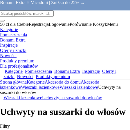
Bonami Extra × Micadoni |
Zniżka do 25% →
50 zł dla Ciebie
Rejestracja
Logowanie
Porównanie
Koszyk
Menu
Kategorie
Pomieszczenia
Bonami Extra
Inspiracje
Oferty i zniżki
Nowości
Produkty premium
Dla profesjonalistów
Kategorie
Pomieszczenia
Bonami Extra
Inspiracje
Oferty i
zniżki
Nowości
Produkty premium
Strona główna
Kategorie
Akcesoria do domu
Akcesoria
łazienkowe
Wieszaki łazienkowe
Wieszaki łazienkowe
Uchwyty na
suszarki do włosów
...
Wieszaki łazienkowe
Uchwyty na suszarki do włosów
Uchwyty na suszarki do włosów
Filtry