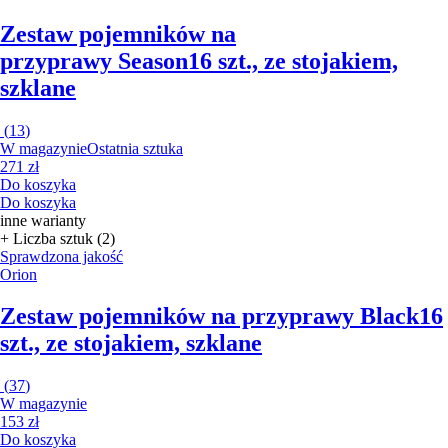
Zestaw pojemników na
przyprawy Season
16 szt., ze stojakiem,
szklane
(
13
)
W magazynie
Ostatnia sztuka
271 zł
Do koszyka
Do koszyka
inne warianty
+ Liczba sztuk (2)
Sprawdzona jakość
Orion
Zestaw pojemników na przyprawy Black
16
szt., ze stojakiem, szklane
(
37
)
W magazynie
153 zł
Do koszyka