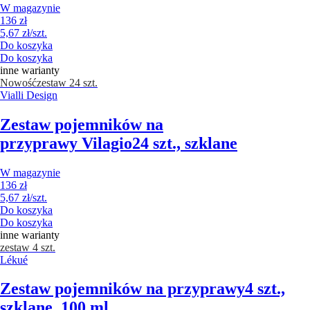
W magazynie
136 zł
5,67 zł/szt.
Do koszyka
Do koszyka
inne warianty
Nowość
zestaw 24 szt.
Vialli Design
Zestaw pojemników na
przyprawy Vilagio
24 szt., szklane
W magazynie
136 zł
5,67 zł/szt.
Do koszyka
Do koszyka
inne warianty
zestaw 4 szt.
Lékué
Zestaw pojemników na przyprawy
4 szt.,
szklane, 100 ml