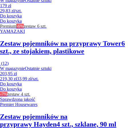
W magazynie
Ostatnie sztuki
179 zł
29,83 zł/szt.
Do koszyka
Do koszyka
Premium
-6%
zestaw 6 szt.
YAMAZAKI
Zestaw pojemników na przyprawy Tower
6
szt., ze stojakiem, plastikowe
(
12
)
W magazynie
Ostatnie sztuki
203,95 zł
219,30 zł
33,99 zł/szt.
Do koszyka
Do koszyka
-7%
zestaw 4 szt.
Sprawdzona jakość
Premier Housewares
Zestaw pojemników na
przyprawy Hayden
4 szt., szklane, 90 ml