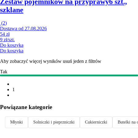
Zestaw pojemników na przyprawy
6 szt.,
szklane
(
2
)
Dostawa od 27.08.2026
54 zł
9 zł/szt.
Do koszyka
Do koszyka
Aby zobaczyć więcej wyników usuń jeden z filtrów
Tak
1
Powiązane kategorie
Młynki
Solniczki i pieprzniczki
Cukierniczki
Butelki na o