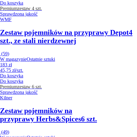
Do koszyka
Premium
zestaw 4 szt.
Sprawdzona jakość
WMF
Zestaw pojemników na przyprawy Depot
4
szt., ze stali nierdzewnej
(
59
)
W magazynie
Ostatnie sztuki
183 zł
45,75 zł/szt.
Do koszyka
Do koszyka
Premium
zestaw 6 szt.
Sprawdzona jakość
Kilner
Zestaw pojemników na
przyprawy Herbs&Spices
6 szt.
(
49
)