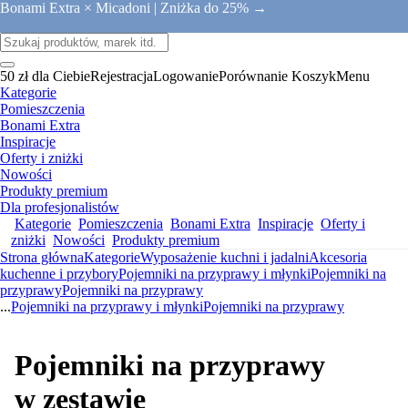
Bonami Extra × Micadoni |
Zniżka do 25% →
50 zł dla Ciebie
Rejestracja
Logowanie
Porównanie
Koszyk
Menu
Kategorie
Pomieszczenia
Bonami Extra
Inspiracje
Oferty i zniżki
Nowości
Produkty premium
Dla profesjonalistów
Kategorie
Pomieszczenia
Bonami Extra
Inspiracje
Oferty i
zniżki
Nowości
Produkty premium
Strona główna
Kategorie
Wyposażenie kuchni i jadalni
Akcesoria
kuchenne i przybory
Pojemniki na przyprawy i młynki
Pojemniki na
przyprawy
Pojemniki na przyprawy
...
Pojemniki na przyprawy i młynki
Pojemniki na przyprawy
Pojemniki na przyprawy
w zestawie