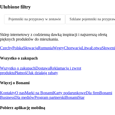
Ulubione filtry
Pojemniki na przyprawy w zestawie
Szklane pojemniki na przypra
Sklep internetowy z codzienną dawką inspiracji i najszerszą ofertą
pięknych produktów do mieszkania.
Czechy
Polska
Słowacja
Rumunia
Węgry
Chorwacja
Litwa
Łotwa
Słoweni
Wszystko o zakupach
Wszystko o zakupach
Dostawa
Reklamacja i zwrot
produktu
Płatność
Jak działają rabaty
Więcej o Bonami
Kontakty
O nas
Marki na Bonami
Karty podarunkowe
Dla firm
Bonami
Business
Dla mediów
Program partnerski
BonamiStar
Pobierz aplikację mobilną