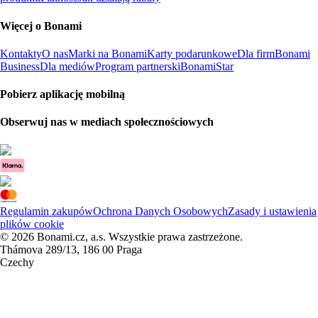
Więcej o Bonami
Kontakty
O nas
Marki na Bonami
Karty podarunkowe
Dla firm
Bonami
Business
Dla mediów
Program partnerski
BonamiStar
Pobierz aplikację mobilną
Obserwuj nas w mediach społecznościowych
Regulamin zakupów
Ochrona Danych Osobowych
Zasady i ustawienia
plików cookie
© 2026 Bonami.cz, a.s. Wszystkie prawa zastrzeżone.
Thámova 289/13, 186 00 Praga
Czechy