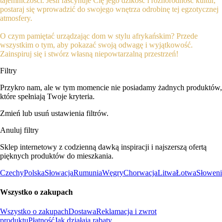
tajemniczości. Jeśli fascynuje Cię jego dzikość i różnorodność kultur,
postaraj się wprowadzić do swojego wnętrza odrobinę tej egzotycznej
atmosfery.
O czym pamiętać urządzając dom w stylu afrykańskim? Przede
wszystkim o tym, aby pokazać swoją odwagę i wyjątkowość.
Zainspiruj się i stwórz własną niepowtarzalną przestrzeń!
Filtry
Przykro nam, ale w tym momencie nie posiadamy żadnych produktów,
które spełniają Twoje kryteria.
Zmień lub usuń ustawienia filtrów.
Anuluj filtry
Sklep internetowy z codzienną dawką inspiracji i najszerszą ofertą
pięknych produktów do mieszkania.
Czechy
Polska
Słowacja
Rumunia
Węgry
Chorwacja
Litwa
Łotwa
Słoweni
Wszystko o zakupach
Wszystko o zakupach
Dostawa
Reklamacja i zwrot
produktu
Płatność
Jak działają rabaty