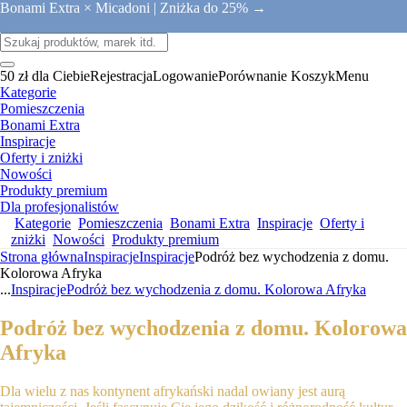
Bonami Extra × Micadoni |
Zniżka do 25% →
50 zł dla Ciebie
Rejestracja
Logowanie
Porównanie
Koszyk
Menu
Kategorie
Pomieszczenia
Bonami Extra
Inspiracje
Oferty i zniżki
Nowości
Produkty premium
Dla profesjonalistów
Kategorie
Pomieszczenia
Bonami Extra
Inspiracje
Oferty i
zniżki
Nowości
Produkty premium
Strona główna
Inspiracje
Inspiracje
Podróż bez wychodzenia z domu.
Kolorowa Afryka
...
Inspiracje
Podróż bez wychodzenia z domu. Kolorowa Afryka
Podróż bez wychodzenia z domu. Kolorowa
Afryka
Dla wielu z nas kontynent afrykański nadal owiany jest aurą