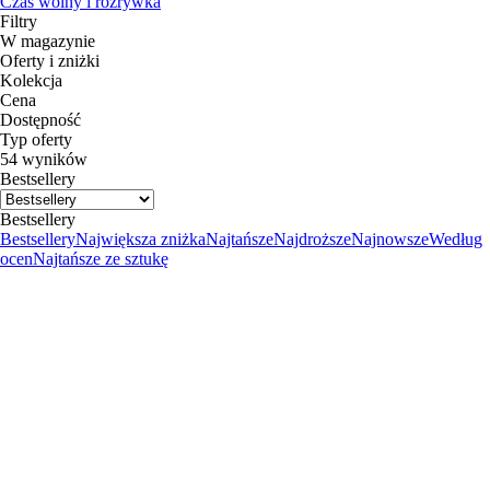
Czas wolny i rozrywka
Filtry
W magazynie
Oferty i zniżki
Kolekcja
Cena
Dostępność
Typ oferty
54 wyników
Bestsellery
Bestsellery
Bestsellery
Największa zniżka
Najtańsze
Najdroższe
Najnowsze
Według
ocen
Najtańsze ze sztukę