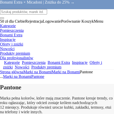
Bonami Extra × Micadoni |
Zniżka do 25% →
50 zł dla Ciebie
Rejestracja
Logowanie
Porównanie
Koszyk
Menu
Kategorie
Pomieszczenia
Bonami Extra
Inspiracje
Oferty i zniżki
Nowości
Produkty premium
Dla profesjonalistów
Kategorie
Pomieszczenia
Bonami Extra
Inspiracje
Oferty i
zniżki
Nowości
Produkty premium
Strona główna
Marki na Bonami
Marki na Bonami
Pantone
...
Marki na Bonami
Pantone
Pantone
Marka pełna kolorów, które mają znaczenie. Pantone kreuje trendy, co
roku ogłaszając, który odcień zostaje królem nadchodzących
12 miesięcy. Produkuje również urocze kubki, zakładki, termosy, etui
na telefony i wiele innych.