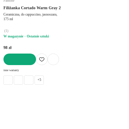
Pantone
Filiżanka Cortado Warm Gray 2
Ceramiczna, do cappuccino, jasnoszara,
175 ml
(
1
)
W magazynie
Ostatnie sztuki
98 zł
DO KOSZYKA
inne warianty
+5