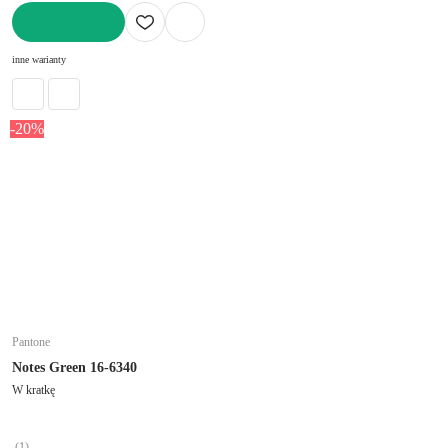
DO KOSZYKA
inne warianty
-20%
Pantone
Notes Green 16-6340
W kratkę
(
1
)