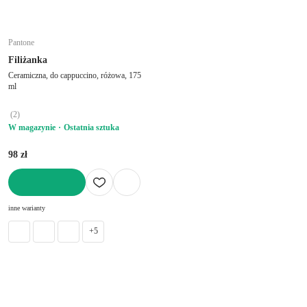
Pantone
Filiżanka
Ceramiczna, do cappuccino, różowa, 175
ml
(
2
)
W magazynie
Ostatnia sztuka
98 zł
DO KOSZYKA
inne warianty
+5