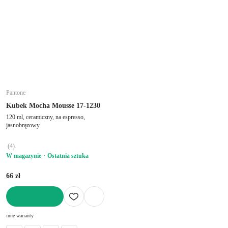
Pantone
Kubek Mocha Mousse 17-1230
120 ml, ceramiczny, na espresso,
jasnobrązowy
(
4
)
W magazynie
Ostatnia sztuka
66 zł
DO KOSZYKA
inne warianty