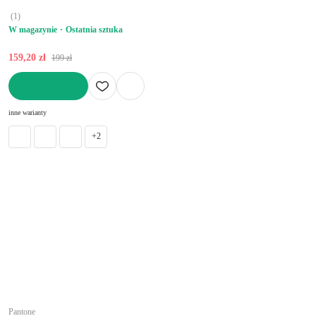
(
1
)
W magazynie
Ostatnia sztuka
159,20 zł
199 zł
DO KOSZYKA
inne warianty
+2
Pantone