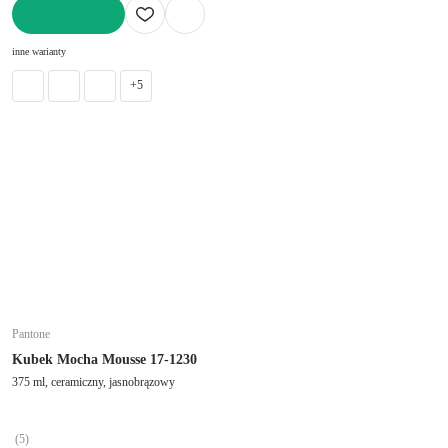
DO KOSZYKA
inne warianty
+5
Pantone
Kubek Mocha Mousse 17-1230
375 ml, ceramiczny, jasnobrązowy
(
5
)