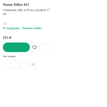
Wazon Yellow 012
Ceramiczny, żółty, ø 10 cm, wysokość 17
cm
(
1
)
W magazynie
Ostatnia sztuka
215 zł
DO KOSZYKA
inne warianty
+2