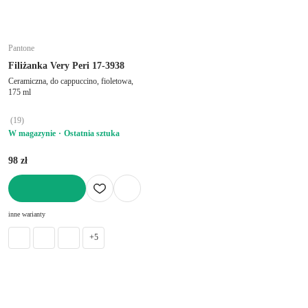
Pantone
Filiżanka Very Peri 17-3938
Ceramiczna, do cappuccino, fioletowa,
175 ml
(
19
)
W magazynie
Ostatnia sztuka
98 zł
DO KOSZYKA
inne warianty
+5