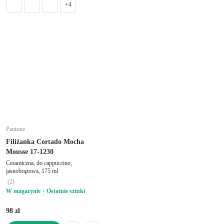
+4
Pantone
Filiżanka Cortado Mocha
Mousse 17-1230
Ceramiczna, do cappuccino,
jasnobrązowa, 175 ml
(
2
)
W magazynie
Ostatnie sztuki
98 zł