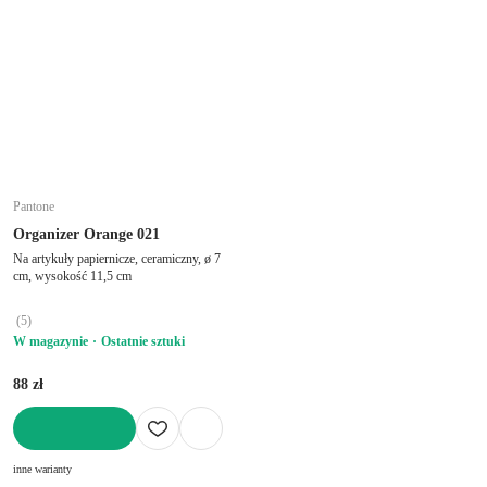
Pantone
Organizer Orange 021
Na artykuły papiernicze, ceramiczny, ø 7
cm, wysokość 11,5 cm
(
5
)
W magazynie
Ostatnie sztuki
88 zł
DO KOSZYKA
inne warianty