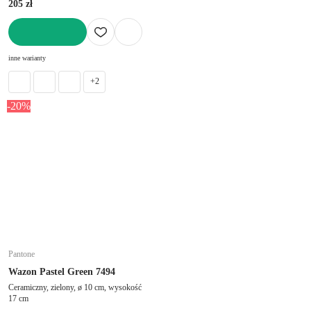
205 zł
DO KOSZYKA
inne warianty
+2
-20%
Pantone
Wazon Pastel Green 7494
Ceramiczny, zielony, ø 10 cm, wysokość
17 cm