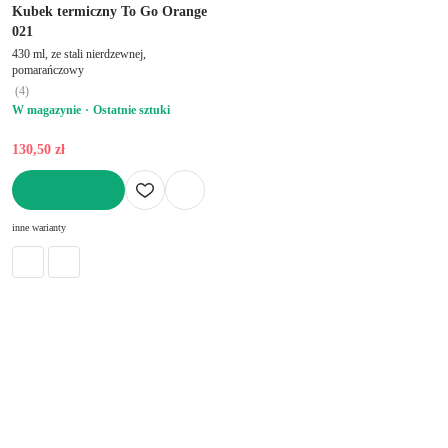
Kubek termiczny To Go Orange
021
430 ml, ze stali nierdzewnej,
pomarańczowy
(
4
)
W magazynie
Ostatnie sztuki
130,50 zł
DO KOSZYKA
inne warianty