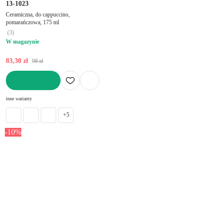
13-1023
Ceramiczna, do cappuccino,
pomarańczowa, 175 ml
(
3
)
W magazynie
83,30 zł
98 zł
DO KOSZYKA
inne warianty
+5
-10%