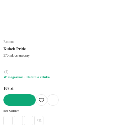
Pantone
Kubek Pride
375 ml, ceramiczny
(
4
)
W magazynie
Ostatnia sztuka
107 zł
DO KOSZYKA
inne warianty
+11