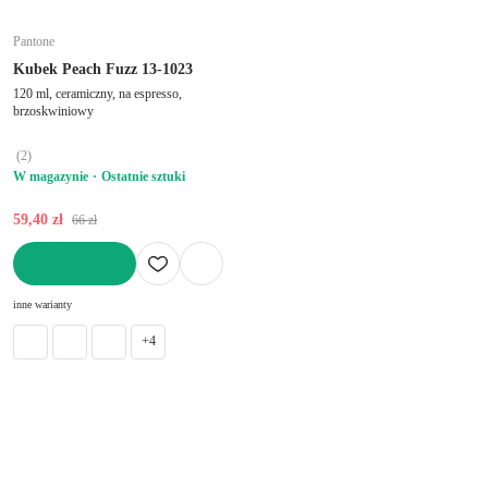
Pantone
Kubek Peach Fuzz 13-1023
120 ml, ceramiczny, na espresso,
brzoskwiniowy
(
2
)
W magazynie
Ostatnie sztuki
59,40 zł
66 zł
DO KOSZYKA
inne warianty
+4