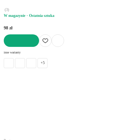
(
3
)
W magazynie
Ostatnia sztuka
98 zł
DO KOSZYKA
inne warianty
+5