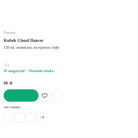
Pantone
Kubek Cloud Dancer
120 ml, ceramiczny, na espresso, biały
(
1
)
W magazynie
Ostatnia sztuka
66 zł
DO KOSZYKA
inne warianty
+4