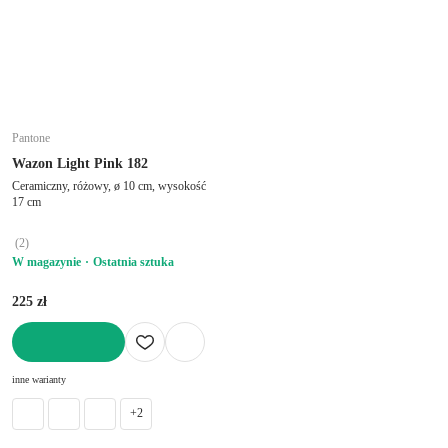
Pantone
Wazon Light Pink 182
Ceramiczny, różowy, ø 10 cm, wysokość
17 cm
(
2
)
W magazynie
Ostatnia sztuka
225 zł
DO KOSZYKA
inne warianty
+2