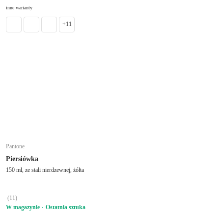
DO KOSZYKA
inne warianty
+11
Pantone
Piersiówka
150 ml, ze stali nierdzewnej, żółta
(
11
)
W magazynie
Ostatnia sztuka