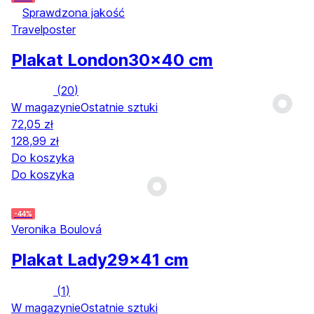
Sprawdzona jakość
Travelposter
Plakat London
30x40 cm
(
20
)
W magazynie
Ostatnie sztuki
72,05 zł
128,99 zł
Do koszyka
Do koszyka
-44%
Veronika Boulová
Plakat Lady
29x41 cm
(
1
)
W magazynie
Ostatnie sztuki