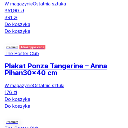
W magazynie
Ostatnia sztuka
351,90 zł
391 zł
Do koszyka
Do koszyka
Premium
Atrakcyjna cena
The Poster Club
Plakat Ponza Tangerine – Anna
Pihan
30x40 cm
W magazynie
Ostatnie sztuki
176 zł
Do koszyka
Do koszyka
Premium