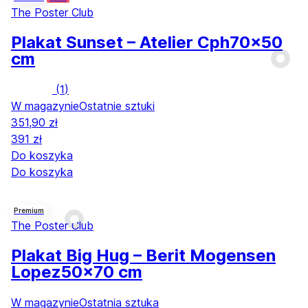
The Poster Club
Plakat Sunset – Atelier Cph
70x50
cm
(
1
)
W magazynie
Ostatnie sztuki
351,90 zł
391 zł
Do koszyka
Do koszyka
Premium
The Poster Club
Plakat Big Hug – Berit Mogensen
Lopez
50x70 cm
W magazynie
Ostatnia sztuka