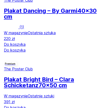
The Poster Club
Plakat Dancing – By Garmi
40x30
cm
(
1
)
W magazynie
Ostatnia sztuka
220 zł
Do koszyka
Do koszyka
Premium
The Poster Club
Plakat Bright Bird – Clara
Schicketanz
70x50 cm
W magazynie
Ostatnie sztuki
391 zł
Do koszyka