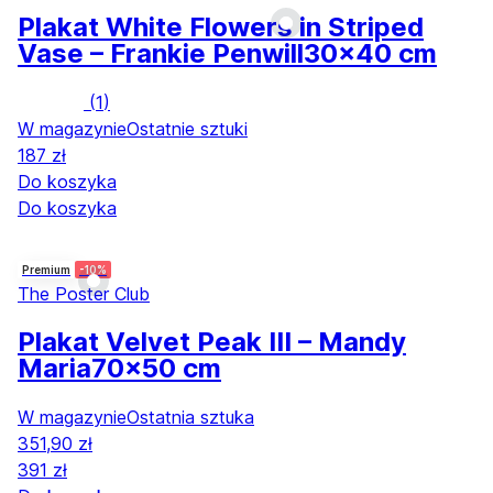
Plakat White Flowers in Striped
Vase – Frankie Penwill
30x40 cm
(
1
)
W magazynie
Ostatnie sztuki
187 zł
Do koszyka
Do koszyka
Premium
-10%
The Poster Club
Plakat Velvet Peak III – Mandy
Maria
70x50 cm
W magazynie
Ostatnia sztuka
351,90 zł
391 zł