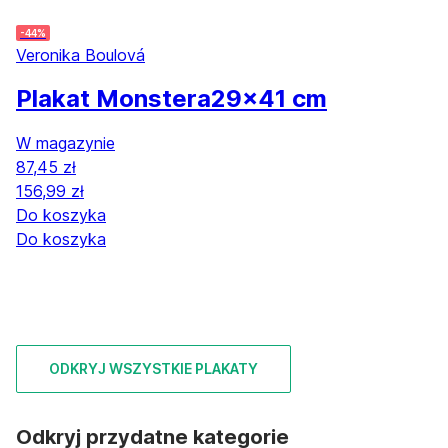
-44%
Veronika Boulová
Plakat Monstera
29x41 cm
W magazynie
87,45 zł
156,99 zł
Do koszyka
Do koszyka
ODKRYJ WSZYSTKIE PLAKATY
Odkryj przydatne kategorie