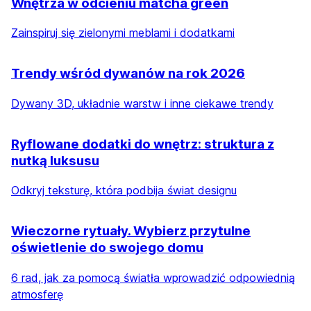
Wnętrza w odcieniu matcha green
Zainspiruj się zielonymi meblami i dodatkami
Trendy wśród dywanów na rok 2026
Dywany 3D, układnie warstw i inne ciekawe trendy
Ryflowane dodatki do wnętrz: struktura z
nutką luksusu
Odkryj teksturę, która podbija świat designu
Wieczorne rytuały. Wybierz przytulne
oświetlenie do swojego domu
6 rad, jak za pomocą światła wprowadzić odpowiednią
atmosferę