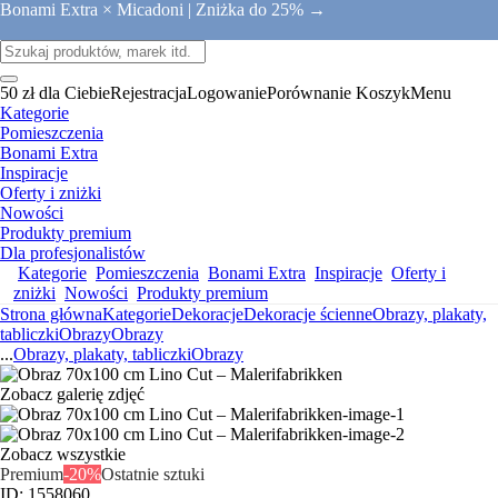
Bonami Extra × Micadoni |
Zniżka do 25% →
50 zł dla Ciebie
Rejestracja
Logowanie
Porównanie
Koszyk
Menu
Kategorie
Pomieszczenia
Bonami Extra
Inspiracje
Oferty i zniżki
Nowości
Produkty premium
Dla profesjonalistów
Kategorie
Pomieszczenia
Bonami Extra
Inspiracje
Oferty i
zniżki
Nowości
Produkty premium
Strona główna
Kategorie
Dekoracje
Dekoracje ścienne
Obrazy, plakaty,
tabliczki
Obrazy
Obrazy
...
Obrazy, plakaty, tabliczki
Obrazy
Zobacz galerię zdjęć
Zobacz wszystkie
Premium
-20%
Ostatnie sztuki
ID: 1558060