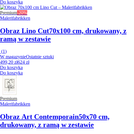
Do koszyka
Premium
-20%
Malerifabrikken
Obraz Lino Cut
70x100 cm, drukowany, z
ramą w zestawie
(
1
)
W magazynie
Ostatnie sztuki
499,20 zł
624 zł
Do koszyka
Do koszyka
Premium
Malerifabrikken
Obraz Art Contemporain
50x70 cm,
drukowany, z ramą w zestawie