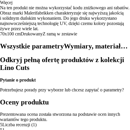
Więcej
Na ten produkt nie można wykorzystać kodu zniżkowego ani rabatów.
Obraz marki Malerifabrikken charakteryzuje się najwyższą jakością
i solidnym duńskim wykonaniem. Do jego druku wykorzystano
najnowocześniejszą technologię UV, dzięki czemu kolory pozostają
żywe przez wiele lat.
70x100 cm
Drukowany
Z ramą w zestawie
Wszystkie parametry
Wymiary, materiał…
Odkryj pełną ofertę produktów z kolekcji
Lino Cuts
Pytanie o produkt
Potrzebujesz porady przy wyborze lub chcesz zapytać o parametry?
Oceny produktu
Prezentowana ocena została stworzona na podstawie ocen innych
wariantów tego produktu.
5
Liczba recenzji
(
1
)
5
1