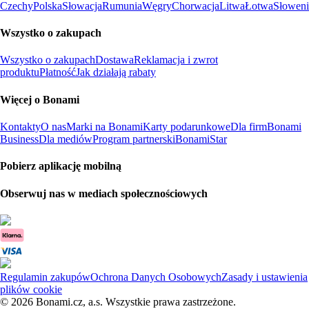
Czechy
Polska
Słowacja
Rumunia
Węgry
Chorwacja
Litwa
Łotwa
Słoweni
Wszystko o zakupach
Wszystko o zakupach
Dostawa
Reklamacja i zwrot
produktu
Płatność
Jak działają rabaty
Więcej o Bonami
Kontakty
O nas
Marki na Bonami
Karty podarunkowe
Dla firm
Bonami
Business
Dla mediów
Program partnerski
BonamiStar
Pobierz aplikację mobilną
Obserwuj nas w mediach społecznościowych
Regulamin zakupów
Ochrona Danych Osobowych
Zasady i ustawienia
plików cookie
© 2026 Bonami.cz, a.s. Wszystkie prawa zastrzeżone.