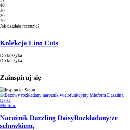
4
0
3
0
2
0
1
0
Jak działają recenzje?
Kolekcja Lino Cuts
Do koszyka
Do koszyka
Zainspiruj się
Miuform
Narożnik Dazzling Daisy
Rozkładany/ze
schowkiem,