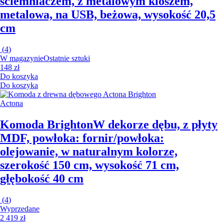
ściemniaczem, z metalowym kloszem,
metalowa, na USB, beżowa, wysokość 20,5
cm
(
4
)
W magazynie
Ostatnie sztuki
148 zł
Do koszyka
Do koszyka
Actona
Komoda Brighton
W dekorze dębu, z płyty
MDF, powłoka: fornir/powłoka:
olejowanie, w naturalnym kolorze,
szerokość 150 cm, wysokość 71 cm,
głębokość 40 cm
(
4
)
Wyprzedane
2 419 zł