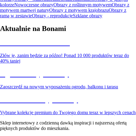
kolorze
Nowoczesne obrazy
Obrazy z roślinnym motywem
Obrazy z
motywem martwej natury
Obrazy z motywem krajobrazu
Obrazy z
ramą w zestawie
Obrazy - reprodukcje
Szklane obrazy
Aktualnie na Bonami
Summer Sale do -40%
Złów je, zanim będzie za późno! Ponad 10 000 produktów teraz do
40% taniej
Ogród na wyprzedaży
Zaoszczędź na nowym wyposażeniu ogrodu, balkonu i tarasu
Premium na wyprzedaży
Vybrane kolekcje premium do Twojego domu teraz w lepszych cenach
Sklep internetowy z codzienną dawką inspiracji i najszerszą ofertą
pięknych produktów do mieszkania.