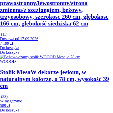
prawostronny/lewostronny/strona
zmienna/z szezlongiem, beżowy,
trzyosobowy, szerokość 260 cm, głębokość
166 cm, głębokość siedziska 62 cm
(
11
)
Dostawa od 17.09.2026
7 199 zł
Do koszyka
Do koszyka
WOOOD
Stolik Mesa
W dekorze jesionu, w
naturalnym kolorze, ø 78 cm, wysokość 39
cm
(
23
)
W magazynie
589 zł
Do koszyka