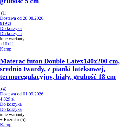
grubość 5 cm
(
1
)
Dostawa od 28.08.2026
919 zł
Do koszyka
Do koszyka
inne warianty
+10
+11
Karup
Materac futon Double Latex
140x200 cm,
średnio twardy, z pianki lateksowej,
termoregulacyjny, biały, grubość 18 cm
(
4
)
Dostawa od 01.09.2026
4 829 zł
Do koszyka
Do koszyka
inne warianty
+ Rozmiar (5)
Karup