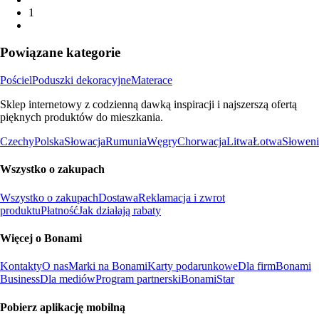
1
Powiązane kategorie
Pościel
Poduszki dekoracyjne
Materace
Sklep internetowy z codzienną dawką inspiracji i najszerszą ofertą
pięknych produktów do mieszkania.
Czechy
Polska
Słowacja
Rumunia
Węgry
Chorwacja
Litwa
Łotwa
Słoweni
Wszystko o zakupach
Wszystko o zakupach
Dostawa
Reklamacja i zwrot
produktu
Płatność
Jak działają rabaty
Więcej o Bonami
Kontakty
O nas
Marki na Bonami
Karty podarunkowe
Dla firm
Bonami
Business
Dla mediów
Program partnerski
BonamiStar
Pobierz aplikację mobilną