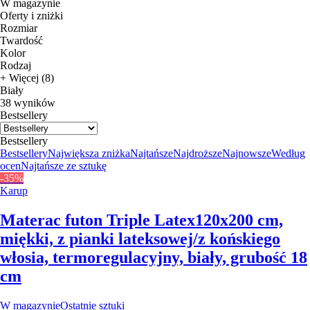
W magazynie
Oferty i zniżki
Rozmiar
Twardość
Kolor
Rodzaj
+ Więcej (8)
Biały
38 wyników
Bestsellery
Bestsellery
Bestsellery
Największa zniżka
Najtańsze
Najdroższe
Najnowsze
Według
ocen
Najtańsze ze sztukę
-35%
Karup
Materac futon Triple Latex
120x200 cm,
miękki, z pianki lateksowej/z końskiego
włosia, termoregulacyjny, biały, grubość 18
cm
W magazynie
Ostatnie sztuki