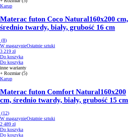
+ Rozmiar (5)
Karup
Materac futon Coco Natural
160x200 cm,
średnio twardy, biały, grubość 16 cm
(
8
)
W magazynie
Ostatnie sztuki
3 219 zł
Do koszyka
Do koszyka
inne warianty
+ Rozmiar (5)
Karup
Materac futon Comfort Natural
160x200
cm, średnio twardy, biały, grubość 15 cm
(
12
)
W magazynie
Ostatnie sztuki
2 489 zł
Do koszyka
Do koszyka