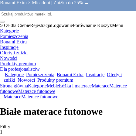
Bonami Extra × Micadoni |
Zniżka do 25% →
50 zł dla Ciebie
Rejestracja
Logowanie
Porównanie
Koszyk
Menu
Kategorie
Pomieszczenia
Bonami Extra
Inspiracje
Oferty i zniżki
Nowości
Produkty premium
Dla profesjonalistów
Kategorie
Pomieszczenia
Bonami Extra
Inspiracje
Oferty i
zniżki
Nowości
Produkty premium
Strona główna
Kategorie
Meble
Łóżka i materace
Materace
Materace
futonowe
Materace futonowe
...
Materace
Materace futonowe
Białe materace futonowe
Filtry
1