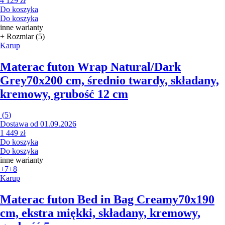
4 129 zł
Do koszyka
Do koszyka
inne warianty
+ Rozmiar (5)
Karup
Materac futon Wrap Natural/Dark
Grey
70x200 cm, średnio twardy, składany,
kremowy, grubość 12 cm
(
5
)
Dostawa od 01.09.2026
1 449 zł
Do koszyka
Do koszyka
inne warianty
+7
+8
Karup
Materac futon Bed in Bag Creamy
70x190
cm, ekstra miękki, składany, kremowy,