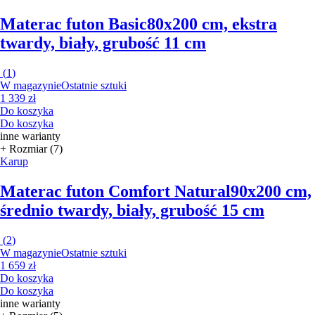
Materac futon Basic
80x200 cm, ekstra
twardy, biały, grubość 11 cm
(
1
)
W magazynie
Ostatnie sztuki
1 339 zł
Do koszyka
Do koszyka
inne warianty
+ Rozmiar (7)
Karup
Materac futon Comfort Natural
90x200 cm,
średnio twardy, biały, grubość 15 cm
(
2
)
W magazynie
Ostatnie sztuki
1 659 zł
Do koszyka
Do koszyka
inne warianty