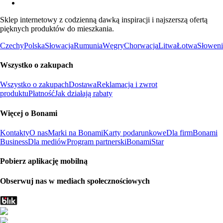
Sklep internetowy z codzienną dawką inspiracji i najszerszą ofertą
pięknych produktów do mieszkania.
Czechy
Polska
Słowacja
Rumunia
Węgry
Chorwacja
Litwa
Łotwa
Słoweni
Wszystko o zakupach
Wszystko o zakupach
Dostawa
Reklamacja i zwrot
produktu
Płatność
Jak działają rabaty
Więcej o Bonami
Kontakty
O nas
Marki na Bonami
Karty podarunkowe
Dla firm
Bonami
Business
Dla mediów
Program partnerski
BonamiStar
Pobierz aplikację mobilną
Obserwuj nas w mediach społecznościowych