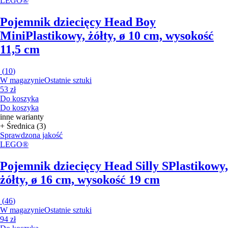
LEGO®
Pojemnik dziecięcy Head Boy
Mini
Plastikowy, żółty, ø 10 cm, wysokość
11,5 cm
(
10
)
W magazynie
Ostatnie sztuki
53 zł
Do koszyka
Do koszyka
inne warianty
+ Średnica (3)
Sprawdzona jakość
LEGO®
Pojemnik dziecięcy Head Silly S
Plastikowy,
żółty, ø 16 cm, wysokość 19 cm
(
46
)
W magazynie
Ostatnie sztuki
94 zł