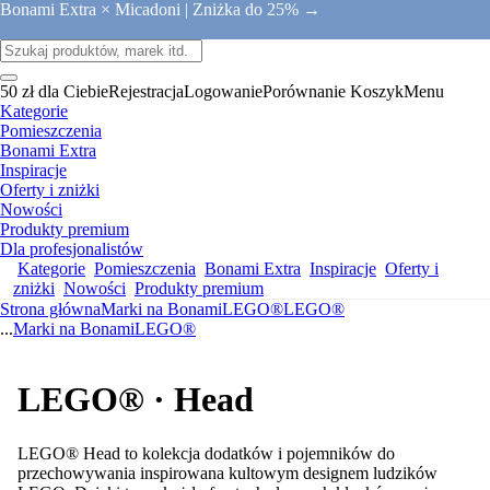
Bonami Extra × Micadoni |
Zniżka do 25% →
50 zł dla Ciebie
Rejestracja
Logowanie
Porównanie
Koszyk
Menu
Kategorie
Pomieszczenia
Bonami Extra
Inspiracje
Oferty i zniżki
Nowości
Produkty premium
Dla profesjonalistów
Kategorie
Pomieszczenia
Bonami Extra
Inspiracje
Oferty i
zniżki
Nowości
Produkty premium
Strona główna
Marki na Bonami
LEGO®
LEGO®
...
Marki na Bonami
LEGO®
LEGO® · Head
LEGO® Head to kolekcja dodatków i pojemników do
przechowywania inspirowana kultowym designem ludzików