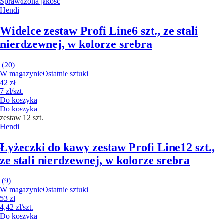
Sprawdzona jakość
Hendi
Widelce zestaw Profi Line
6 szt., ze stali
nierdzewnej, w kolorze srebra
(
20
)
W magazynie
Ostatnie sztuki
42 zł
7 zł/szt.
Do koszyka
Do koszyka
zestaw 12 szt.
Hendi
Łyżeczki do kawy zestaw Profi Line
12 szt.,
ze stali nierdzewnej, w kolorze srebra
(
9
)
W magazynie
Ostatnie sztuki
53 zł
4,42 zł/szt.
Do koszyka