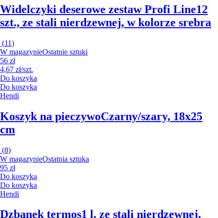
Widelczyki deserowe zestaw Profi Line
12
szt., ze stali nierdzewnej, w kolorze srebra
(
11
)
W magazynie
Ostatnie sztuki
56 zł
4,67 zł/szt.
Do koszyka
Do koszyka
Hendi
Koszyk na pieczywo
Czarny/szary, 18x25
cm
(
8
)
W magazynie
Ostatnia sztuka
95 zł
Do koszyka
Do koszyka
Hendi
Dzbanek termos
1 l, ze stali nierdzewnej,