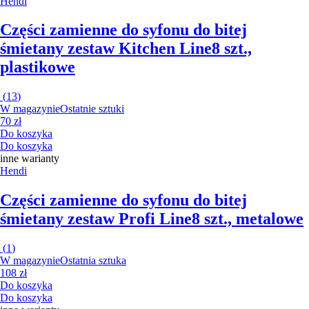
Hendi
Części zamienne do syfonu do bitej
śmietany zestaw Kitchen Line
8 szt.,
plastikowe
(
13
)
W magazynie
Ostatnie sztuki
70 zł
Do koszyka
Do koszyka
inne warianty
Hendi
Części zamienne do syfonu do bitej
śmietany zestaw Profi Line
8 szt., metalowe
(
1
)
W magazynie
Ostatnia sztuka
108 zł
Do koszyka
Do koszyka