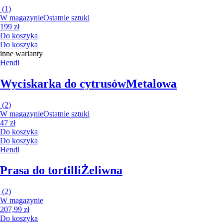
(
1
)
W magazynie
Ostatnie sztuki
199 zł
Do koszyka
Do koszyka
inne warianty
Hendi
Wyciskarka do cytrusów
Metalowa
(
2
)
W magazynie
Ostatnie sztuki
47 zł
Do koszyka
Do koszyka
Hendi
Prasa do tortilli
Żeliwna
(
2
)
W magazynie
207,99 zł
Do koszyka