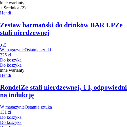
inne warianty
+ Średnica (2)
Hendi
Zestaw barmański do drinków BAR UP
Ze
stali nierdzewnej
(
2
)
W magazynie
Ostatnie sztuki
225 zł
Do koszyka
Do koszyka
inne warianty
Hendi
Rondel
Ze stali nierdzewnej, 1 l, odpowiedni
na indukcję
W magazynie
Ostatnia sztuka
131 zł
Do koszyka
Do koszyka