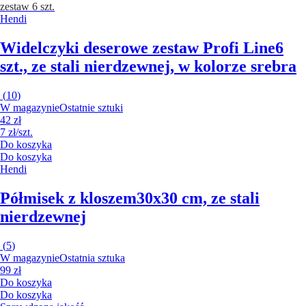
zestaw 6 szt.
Hendi
Widelczyki deserowe zestaw Profi Line
6
szt., ze stali nierdzewnej, w kolorze srebra
(
10
)
W magazynie
Ostatnie sztuki
42 zł
7 zł/szt.
Do koszyka
Do koszyka
Hendi
Półmisek z kloszem
30x30 cm, ze stali
nierdzewnej
(
5
)
W magazynie
Ostatnia sztuka
99 zł
Do koszyka
Do koszyka