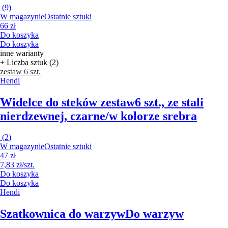
(
9
)
W magazynie
Ostatnie sztuki
66 zł
Do koszyka
Do koszyka
inne warianty
+ Liczba sztuk (2)
zestaw 6 szt.
Hendi
Widelce do steków zestaw
6 szt., ze stali
nierdzewnej, czarne/w kolorze srebra
(
2
)
W magazynie
Ostatnie sztuki
47 zł
7,83 zł/szt.
Do koszyka
Do koszyka
Hendi
Szatkownica do warzyw
Do warzyw