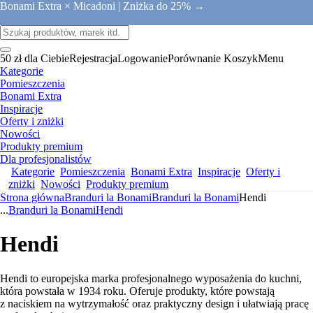
Bonami Extra × Micadoni |
Zniżka do 25% →
50 zł dla Ciebie
Rejestracja
Logowanie
Porównanie
Koszyk
Menu
Kategorie
Pomieszczenia
Bonami Extra
Inspiracje
Oferty i zniżki
Nowości
Produkty premium
Dla profesjonalistów
Kategorie
Pomieszczenia
Bonami Extra
Inspiracje
Oferty i
zniżki
Nowości
Produkty premium
Strona główna
Branduri la Bonami
Branduri la Bonami
Hendi
...
Branduri la Bonami
Hendi
Hendi
Hendi to europejska marka profesjonalnego wyposażenia do kuchni,
która powstała w 1934 roku. Oferuje produkty, które powstają
z naciskiem na wytrzymałość oraz praktyczny design i ułatwiają pracę