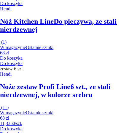
Do koszyka
Hendi
Nóż Kitchen Line
Do pieczywa, ze stali
nierdzewnej
(
1
)
W magazynie
Ostatnie sztuki
68 zł
Do koszyka
Do koszyka
zestaw 6 szt.
Hendi
Noże zestaw Profi Line
6 szt., ze stali
nierdzewnej, w kolorze srebra
(
11
)
W magazynie
Ostatnie sztuki
68 zł
11,33 zł/szt.
Do koszyka