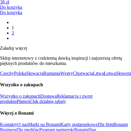
38 zł
Do koszyka
Do koszyka
1
2
Załaduj więcej
Sklep internetowy z codzienną dawką inspiracji i najszerszą ofertą
pięknych produktów do mieszkania.
Czechy
Polska
Słowacja
Rumunia
Węgry
Chorwacja
Litwa
Łotwa
Słoweni
Wszystko o zakupach
Wszystko o zakupach
Dostawa
Reklamacja i zwrot
produktu
Płatność
Jak działają rabaty
Więcej o Bonami
Kontakty
O nas
Marki na Bonami
Karty podarunkowe
Dla firm
Bonami
Business
Dla mediów
Program partnerski
BonamiStar