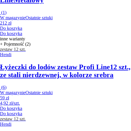
Line
Metalowy
(
1
)
W magazynie
Ostatnie sztuki
212 zł
Do koszyka
Do koszyka
inne warianty
+ Pojemność (2)
zestaw 12 szt.
Hendi
Łyżeczki do lodów zestaw Profi Line
12 szt.,
ze stali nierdzewnej, w kolorze srebra
(
6
)
W magazynie
Ostatnie sztuki
59 zł
4,92 zł/szt.
Do koszyka
Do koszyka
zestaw 12 szt.
Hendi