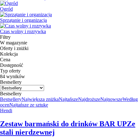
Ogród
Sprzątanie i organizacja
Czas wolny i rozrywka
Filtry
W magazynie
Oferty i zniżki
Kolekcja
Cena
Dostępność
Typ oferty
84 wyników
Bestsellery
Bestsellery
Bestsellery
Największa zniżka
Najtańsze
Najdroższe
Najnowsze
Według
ocen
Najtańsze ze sztukę
Hendi
Zestaw barmański do drinków BAR UP
Ze
stali nierdzewnej