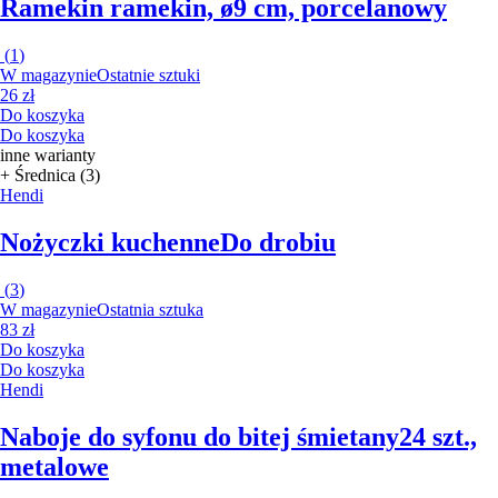
Ramekin
ramekin, ø9 cm, porcelanowy
(
1
)
W magazynie
Ostatnie sztuki
26 zł
Do koszyka
Do koszyka
inne warianty
+ Średnica (3)
Hendi
Nożyczki kuchenne
Do drobiu
(
3
)
W magazynie
Ostatnia sztuka
83 zł
Do koszyka
Do koszyka
Hendi
Naboje do syfonu do bitej śmietany
24 szt.,
metalowe