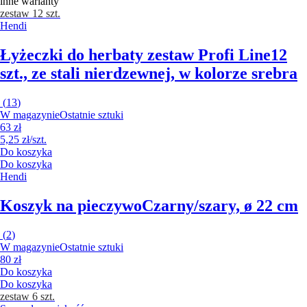
inne warianty
zestaw 12 szt.
Hendi
Łyżeczki do herbaty zestaw Profi Line
12
szt., ze stali nierdzewnej, w kolorze srebra
(
13
)
W magazynie
Ostatnie sztuki
63 zł
5,25 zł/szt.
Do koszyka
Do koszyka
Hendi
Koszyk na pieczywo
Czarny/szary, ø 22 cm
(
2
)
W magazynie
Ostatnie sztuki
80 zł
Do koszyka
Do koszyka
zestaw 6 szt.