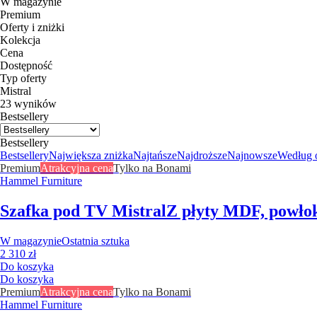
W magazynie
Premium
Oferty i zniżki
Kolekcja
Cena
Dostępność
Typ oferty
Mistral
23 wyników
Bestsellery
Bestsellery
Bestsellery
Największa zniżka
Najtańsze
Najdroższe
Najnowsze
Według 
Premium
Atrakcyjna cena
Tylko na Bonami
Hammel Furniture
Szafka pod TV Mistral
Z płyty MDF, powłok
W magazynie
Ostatnia sztuka
2 310 zł
Do koszyka
Do koszyka
Premium
Atrakcyjna cena
Tylko na Bonami
Hammel Furniture