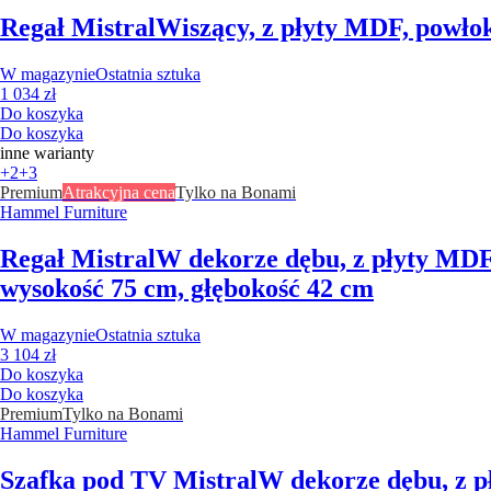
Regał Mistral
Wiszący, z płyty MDF, powłok
W magazynie
Ostatnia sztuka
1 034 zł
Do koszyka
Do koszyka
inne warianty
+2
+3
Premium
Atrakcyjna cena
Tylko na Bonami
Hammel Furniture
Regał Mistral
W dekorze dębu, z płyty MDF,
wysokość 75 cm, głębokość 42 cm
W magazynie
Ostatnia sztuka
3 104 zł
Do koszyka
Do koszyka
Premium
Tylko na Bonami
Hammel Furniture
Szafka pod TV Mistral
W dekorze dębu, z p