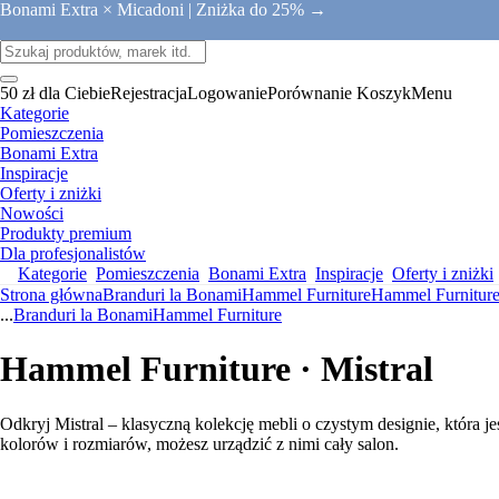
Bonami Extra × Micadoni |
Zniżka do 25% →
50 zł dla Ciebie
Rejestracja
Logowanie
Porównanie
Koszyk
Menu
Kategorie
Pomieszczenia
Bonami Extra
Inspiracje
Oferty i zniżki
Nowości
Produkty premium
Dla profesjonalistów
Kategorie
Pomieszczenia
Bonami Extra
Inspiracje
Oferty i zniżki
Strona główna
Branduri la Bonami
Hammel Furniture
Hammel Furnitur
...
Branduri la Bonami
Hammel Furniture
Hammel Furniture · Mistral
Odkryj Mistral – klasyczną kolekcję mebli o czystym designie, która 
kolorów i rozmiarów, możesz urządzić z nimi cały salon.