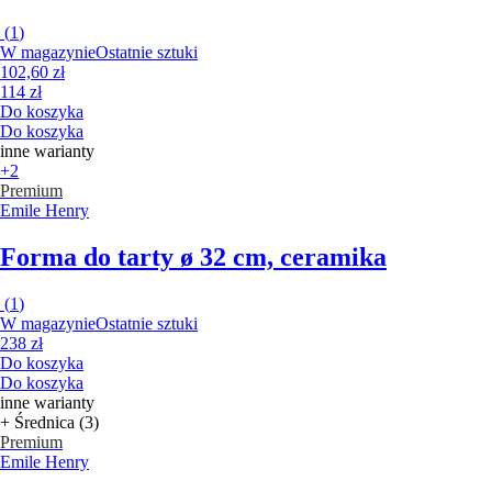
(
1
)
W magazynie
Ostatnie sztuki
102,60 zł
114 zł
Do koszyka
Do koszyka
inne warianty
+2
Premium
Emile Henry
Forma do tarty
ø 32 cm, ceramika
(
1
)
W magazynie
Ostatnie sztuki
238 zł
Do koszyka
Do koszyka
inne warianty
+ Średnica (3)
Premium
Emile Henry