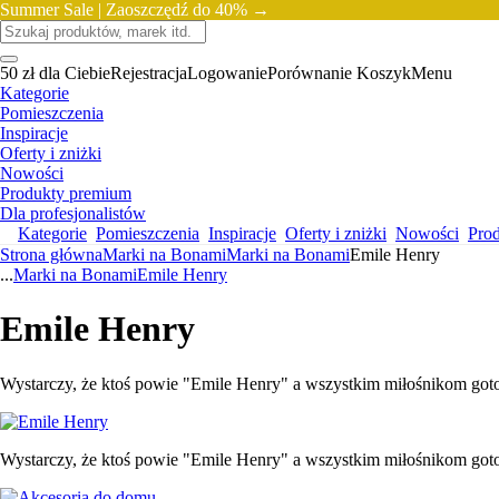
Summer Sale |
Zaoszczędź do 40% →
50 zł dla Ciebie
Rejestracja
Logowanie
Porównanie
Koszyk
Menu
Kategorie
Pomieszczenia
Inspiracje
Oferty i zniżki
Nowości
Produkty premium
Dla profesjonalistów
Kategorie
Pomieszczenia
Inspiracje
Oferty i zniżki
Nowości
Pro
Strona główna
Marki na Bonami
Marki na Bonami
Emile Henry
...
Marki na Bonami
Emile Henry
Emile Henry
Wystarczy, że ktoś powie "Emile Henry" a wszystkim miłośnikom gotow
Wystarczy, że ktoś powie "Emile Henry" a wszystkim miłośnikom gotow