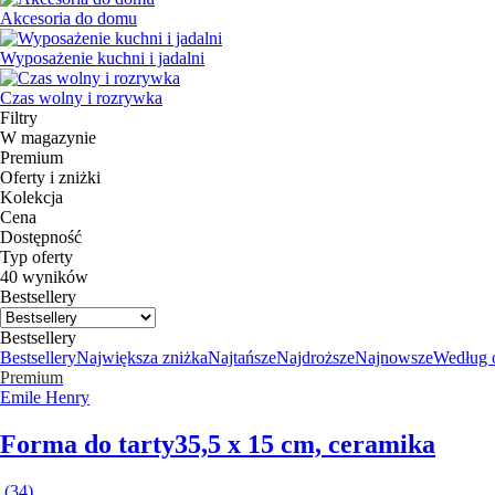
Akcesoria do domu
Wyposażenie kuchni i jadalni
Czas wolny i rozrywka
Filtry
W magazynie
Premium
Oferty i zniżki
Kolekcja
Cena
Dostępność
Typ oferty
40 wyników
Bestsellery
Bestsellery
Bestsellery
Największa zniżka
Najtańsze
Najdroższe
Najnowsze
Według 
Premium
Emile Henry
Forma do tarty
35,5 x 15 cm, ceramika
(
34
)