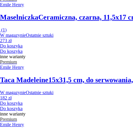
Emile Henry
Maselniczka
Ceramiczna, czarna, 11,5x17 
(
1
)
W magazynie
Ostatnie sztuki
273 zł
Do koszyka
Do koszyka
inne warianty
Premium
Emile Henry
Taca Madeleine
15x31,5 cm, do serwowania
W magazynie
Ostatnie sztuki
182 zł
Do koszyka
Do koszyka
inne warianty
Premium
Emile Henry