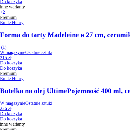
Do koszyka
inne warianty
+2
Premium
Emile Henry
Forma do tarty Madeleine
ø 27 cm, cerami
(
1
)
W magazynie
Ostatnie sztuki
215 zł
Do koszyka
Do koszyka
Premium
Emile Henry
Butelka na olej Ultime
Pojemność 400 ml, 
W magazynie
Ostatnie sztuki
226 zł
Do koszyka
Do koszyka
inne warianty
Premium