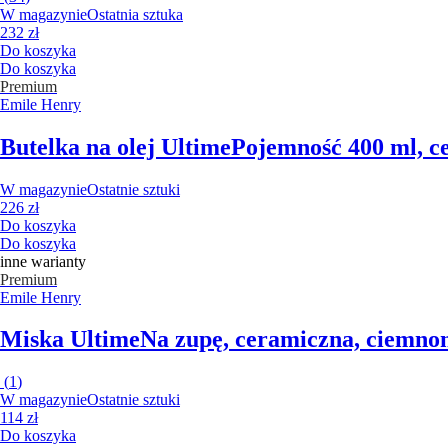
W magazynie
Ostatnia sztuka
232 zł
Do koszyka
Do koszyka
Premium
Emile Henry
Butelka na olej Ultime
Pojemność 400 ml, 
W magazynie
Ostatnie sztuki
226 zł
Do koszyka
Do koszyka
inne warianty
Premium
Emile Henry
Miska Ultime
Na zupę, ceramiczna, ciemnon
(
1
)
W magazynie
Ostatnie sztuki
114 zł
Do koszyka