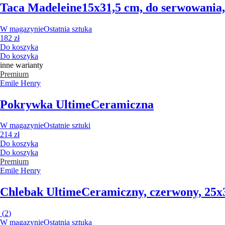
Taca Madeleine
15x31,5 cm, do serwowania
W magazynie
Ostatnia sztuka
182 zł
Do koszyka
Do koszyka
inne warianty
Premium
Emile Henry
Pokrywka Ultime
Ceramiczna
W magazynie
Ostatnie sztuki
214 zł
Do koszyka
Do koszyka
Premium
Emile Henry
Chlebak Ultime
Ceramiczny, czerwony, 25x
(
2
)
W magazynie
Ostatnia sztuka