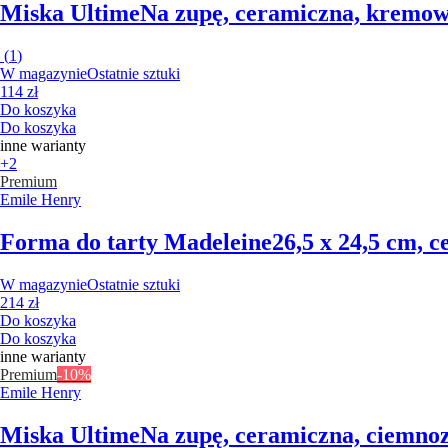
Miska Ultime
Na zupę, ceramiczna, kremowa
(
1
)
W magazynie
Ostatnie sztuki
114 zł
Do koszyka
Do koszyka
inne warianty
+2
Premium
Emile Henry
Forma do tarty Madeleine
26,5 x 24,5 cm, 
W magazynie
Ostatnie sztuki
214 zł
Do koszyka
Do koszyka
inne warianty
Premium
-10%
Emile Henry
Miska Ultime
Na zupę, ceramiczna, ciemnoz