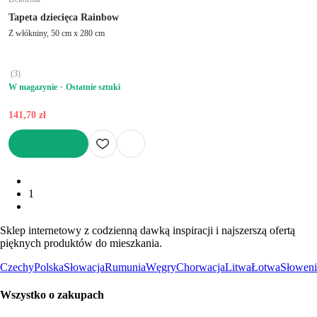
Tapeta dziecięca Rainbow
Z włókniny, 50 cm x 280 cm
(
3
)
W magazynie
Ostatnie sztuki
141,70 zł
DO KOSZYKA
1
Sklep internetowy z codzienną dawką inspiracji i najszerszą ofertą
pięknych produktów do mieszkania.
Czechy
Polska
Słowacja
Rumunia
Węgry
Chorwacja
Litwa
Łotwa
Słoweni
Wszystko o zakupach