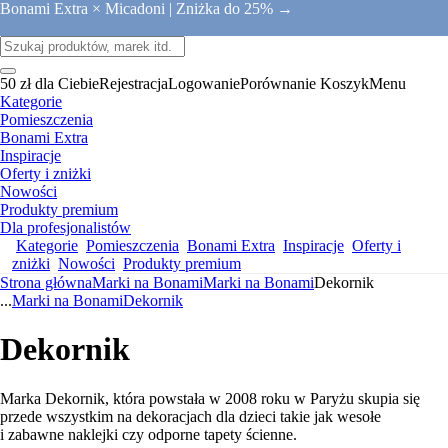
Bonami Extra × Micadoni |
Zniżka do 25% →
50 zł dla Ciebie
Rejestracja
Logowanie
Porównanie
Koszyk
Menu
Kategorie
Pomieszczenia
Bonami Extra
Inspiracje
Oferty i zniżki
Nowości
Produkty premium
Dla profesjonalistów
Kategorie
Pomieszczenia
Bonami Extra
Inspiracje
Oferty i
zniżki
Nowości
Produkty premium
Strona główna
Marki na Bonami
Marki na Bonami
Dekornik
...
Marki na Bonami
Dekornik
Dekornik
Marka Dekornik, która powstała w 2008 roku w Paryżu skupia się
przede wszystkim na dekoracjach dla dzieci takie jak wesołe
i zabawne naklejki czy odporne tapety ścienne.