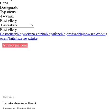
Cena
Dostępność
Typ oferty
4 wyniki
Bestsellery
Bestsellery
Bestsellery
Największa zniżka
Najtańsze
Najdroższe
Najnowsze
Według
ocen
Najtańsze ze sztukę
Atrakcyjna cena
Dekornik
Tapeta dziecięca Heart
Papierowa, 50 cm x 280 cm