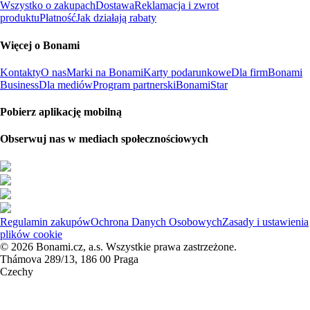
Wszystko o zakupach
Dostawa
Reklamacja i zwrot
produktu
Płatność
Jak działają rabaty
Więcej o Bonami
Kontakty
O nas
Marki na Bonami
Karty podarunkowe
Dla firm
Bonami
Business
Dla mediów
Program partnerski
BonamiStar
Pobierz aplikację mobilną
Obserwuj nas w mediach społecznościowych
Regulamin zakupów
Ochrona Danych Osobowych
Zasady i ustawienia
plików cookie
© 2026 Bonami.cz, a.s. Wszystkie prawa zastrzeżone.
Thámova 289/13, 186 00 Praga
Czechy