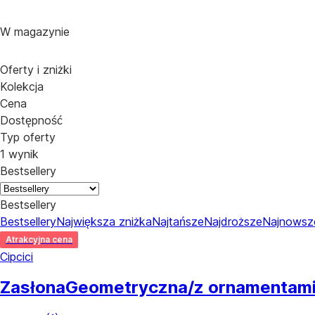
W magazynie
Oferty i zniżki
Kolekcja
Cena
Dostępność
Typ oferty
1 wynik
Bestsellery
Bestsellery
Bestsellery
Największa zniżka
Najtańsze
Najdroższe
Najnowsz
Atrakcyjna cena
Cipcici
Zasłona
Geometryczna/z ornamentami,