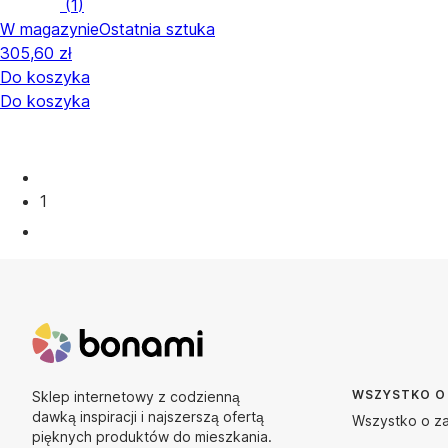
(
1
)
W magazynie
Ostatnia sztuka
305,60 zł
Do koszyka
Do koszyka
1
WSZYSTKO O
Sklep internetowy z codzienną
dawką inspiracji i najszerszą ofertą
Wszystko o z
pięknych produktów do mieszkania.