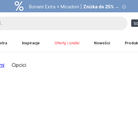
Bonami Extra × Micadoni |
Zniżka do 25% →
50
xtra
Inspiracje
Oferty i zniżki
Nowości
Produk
mi
Cipcici