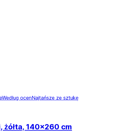
e
Według ocen
Najtańsze ze sztukę
 żółta, 140x260 cm