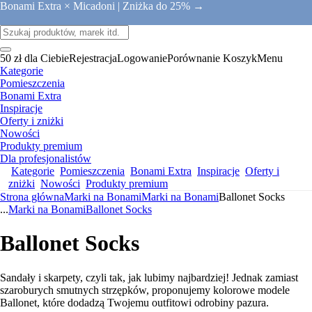
Bonami Extra × Micadoni |
Zniżka do 25% →
50 zł dla Ciebie
Rejestracja
Logowanie
Porównanie
Koszyk
Menu
Kategorie
Pomieszczenia
Bonami Extra
Inspiracje
Oferty i zniżki
Nowości
Produkty premium
Dla profesjonalistów
Kategorie
Pomieszczenia
Bonami Extra
Inspiracje
Oferty i
zniżki
Nowości
Produkty premium
Strona główna
Marki na Bonami
Marki na Bonami
Ballonet Socks
...
Marki na Bonami
Ballonet Socks
Ballonet Socks
Sandały i skarpety, czyli tak, jak lubimy najbardziej! Jednak zamiast
szaroburych smutnych strzępków, proponujemy kolorowe modele
Ballonet, które dodadzą Twojemu outfitowi odrobiny pazura.