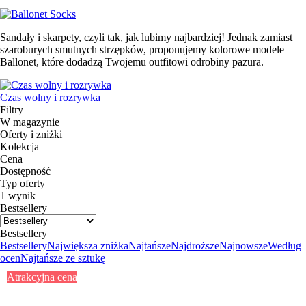
Sandały i skarpety, czyli tak, jak lubimy najbardziej! Jednak zamiast
szaroburych smutnych strzępków, proponujemy kolorowe modele
Ballonet, które dodadzą Twojemu outfitowi odrobiny pazura.
Czas wolny i rozrywka
Filtry
W magazynie
Oferty i zniżki
Kolekcja
Cena
Dostępność
Typ oferty
1 wynik
Bestsellery
Bestsellery
Bestsellery
Największa zniżka
Najtańsze
Najdroższe
Najnowsze
Według
ocen
Najtańsze ze sztukę
Atrakcyjna cena