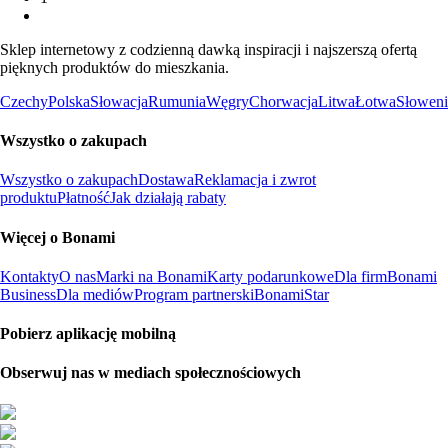
Sklep internetowy z codzienną dawką inspiracji i najszerszą ofertą
pięknych produktów do mieszkania.
Czechy
Polska
Słowacja
Rumunia
Węgry
Chorwacja
Litwa
Łotwa
Słoweni
Wszystko o zakupach
Wszystko o zakupach
Dostawa
Reklamacja i zwrot
produktu
Płatność
Jak działają rabaty
Więcej o Bonami
Kontakty
O nas
Marki na Bonami
Karty podarunkowe
Dla firm
Bonami
Business
Dla mediów
Program partnerski
BonamiStar
Pobierz aplikację mobilną
Obserwuj nas w mediach społecznościowych