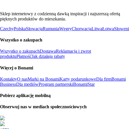
Sklep internetowy z codzienną dawką inspiracji i najszerszą ofertą
pięknych produktów do mieszkania.
Czechy
Polska
Słowacja
Rumunia
Węgry
Chorwacja
Litwa
Łotwa
Słoweni
Wszystko o zakupach
Wszystko o zakupach
Dostawa
Reklamacja i zwrot
produktu
Płatność
Jak działają rabaty
Więcej o Bonami
Kontakty
O nas
Marki na Bonami
Karty podarunkowe
Dla firm
Bonami
Business
Dla mediów
Program partnerski
BonamiStar
Pobierz aplikację mobilną
Obserwuj nas w mediach społecznościowych