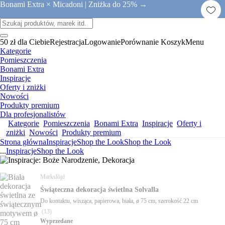
Bonami Extra × Micadoni |
Zniżka do 25% →
50 zł dla Ciebie
Rejestracja
Logowanie
Porównanie
Koszyk
Menu
Kategorie
Pomieszczenia
Bonami Extra
Inspiracje
Oferty i zniżki
Nowości
Produkty premium
Dla profesjonalistów
Kategorie
Pomieszczenia
Bonami Extra
Inspiracje
Oferty i
zniżki
Nowości
Produkty premium
Strona główna
Inspiracje
Shop the Look
Shop the Look
...
Inspiracje
Shop the Look
Markslöjd
Świąteczna dekoracja świetlna Solvalla
Do kontaktu, wisząca, papierowa, biała, ø 75 cm, szerokość 22 cm
(
13
)
Wyprzedane