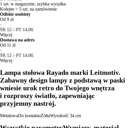
1 szt. w magazynie, szybka wysyłka
Kolejne > 5 szt. na zamówienie
Odbiór osobisty
Od 9 zł
·
ŚR 12 – PT 14.08.
Więcej
Dostawa na adres
Od 11 zł
·
ŚR 12 – PT 14.08.
Więcej
Lampa stołowa Rayado marki Leitmotiv.
Zabawny design lampy z podstawą w paski
wniesie urok retro do Twojego wnętrza
i rozproszy światło, zapewniając
przyjemny nastrój.
Metalowa
Do kontaktu
Żółta
Wysokość 34 cm
Wszystkie parametry
Wymiary, materiał…