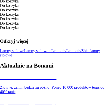
Do koszyka
Do koszyka
Do koszyka
Do koszyka
Do koszyka
Do koszyka
Do koszyka
Odkryj więcej
Lampy stołowe
Lampy stołowe · Leitmotiv
Leitmotiv
Żółte lampy
stołowe
Aktualnie na Bonami
Summer Sale do -40%
Złów je, zanim będzie za późno! Ponad 10 000 produktów teraz do
40% taniej
Ogród na wyprzedaży