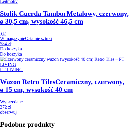
Leitmotiv
Stolik Cuerda Tambor
Metalowy, czerwony,
ø 30,5 cm, wysokość 46,5 cm
(
1
)
W magazynie
Ostatnie sztuki
584 zł
Do koszyka
Do koszyka
PT LIVING
Wazon Retro Tiles
Ceramiczny, czerwony,
ø 15 cm, wysokość 40 cm
Wyprzedane
272 zł
obserwuj
Podobne produkty