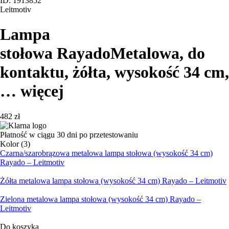
ID: 1913852
Leitmotiv
Lampa
stołowa Rayado
Metalowa, do
kontaktu, żółta, wysokość 34 cm
,
…
więcej
482 zł
Płatność w ciągu 30 dni po przetestowaniu
Kolor (3)
Czarna/szarobrązowa metalowa lampa stołowa (wysokość 34 cm)
Rayado – Leitmotiv
Żółta metalowa lampa stołowa (wysokość 34 cm) Rayado – Leitmotiv
Zielona metalowa lampa stołowa (wysokość 34 cm) Rayado –
Leitmotiv
Do koszyka