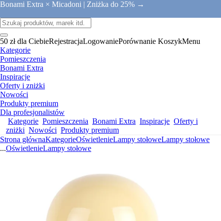
Bonami Extra × Micadoni |
Zniżka do 25% →
50 zł dla Ciebie
Rejestracja
Logowanie
Porównanie
Koszyk
Menu
Kategorie
Pomieszczenia
Bonami Extra
Inspiracje
Oferty i zniżki
Nowości
Produkty premium
Dla profesjonalistów
Kategorie
Pomieszczenia
Bonami Extra
Inspiracje
Oferty i
zniżki
Nowości
Produkty premium
Strona główna
Kategorie
Oświetlenie
Lampy stołowe
Lampy stołowe
...
Oświetlenie
Lampy stołowe