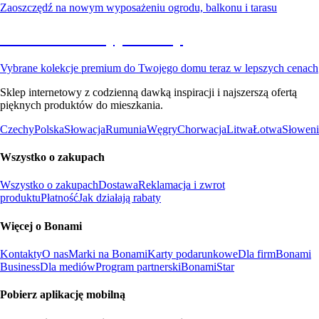
Zaoszczędź na nowym wyposażeniu ogrodu, balkonu i tarasu
Premium na wyprzedaży
Vybrane kolekcje premium do Twojego domu teraz w lepszych cenach
Sklep internetowy z codzienną dawką inspiracji i najszerszą ofertą
pięknych produktów do mieszkania.
Czechy
Polska
Słowacja
Rumunia
Węgry
Chorwacja
Litwa
Łotwa
Słoweni
Wszystko o zakupach
Wszystko o zakupach
Dostawa
Reklamacja i zwrot
produktu
Płatność
Jak działają rabaty
Więcej o Bonami
Kontakty
O nas
Marki na Bonami
Karty podarunkowe
Dla firm
Bonami
Business
Dla mediów
Program partnerski
BonamiStar
Pobierz aplikację mobilną